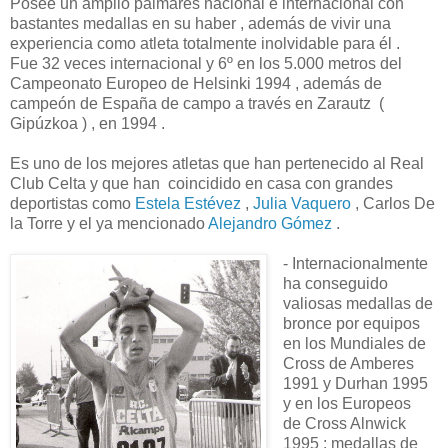
Posee un amplio palmarés nacional e internacional con
bastantes medallas en su haber , además de vivir una
experiencia como atleta totalmente inolvidable para él .
Fue 32 veces internacional y 6º en los 5.000 metros del
Campeonato Europeo de Helsinki 1994 , además de
campeón de España de campo a través en Zarautz (
Gipúzkoa ) , en 1994 .
Es uno de los mejores atletas que han pertenecido al Real
Club Celta y que han coincidido en casa con grandes
deportistas como
Estela Estévez
,
Julia Vaquero
, Carlos De
la Torre y el ya mencionado
Alejandro Gómez
.
- Internacionalmente
ha conseguido
valiosas medallas de
bronce por equipos
en los Mundiales de
Cross de Amberes
1991 y Durhan 1995
y en los Europeos
de Cross Alnwick
1995 ; medallas de