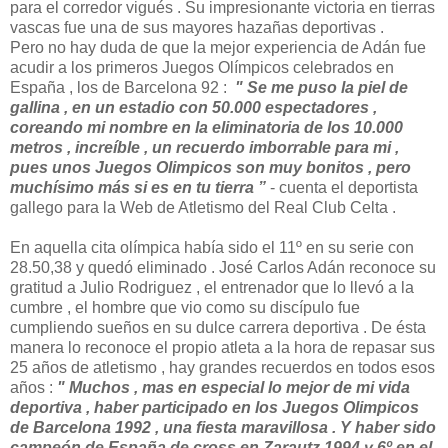
para el corredor vigués . Su impresionante victoria en tierras
vascas fue una de sus mayores hazañas deportivas .
Pero no hay duda de que la mejor experiencia de Adán fue
acudir a los primeros Juegos Olímpicos celebrados en
España , los de Barcelona 92 :
" Se me puso la piel de
gallina , en un estadio con 50.000 espectadores ,
coreando mi nombre en la eliminatoria de los 10.000
metros , increíble , un recuerdo imborrable para mi ,
pues unos Juegos Olimpicos son muy bonitos , pero
muchísimo más si es en tu tierra ”
- cuenta el deportista
gallego para la Web de Atletismo del Real Club Celta .
En aquella cita olímpica había sido el 11º en su serie con
28.50,38 y quedó eliminado . José Carlos Adán reconoce su
gratitud a Julio Rodriguez , el entrenador que lo llevó a la
cumbre , el hombre que vio como su discípulo fue
cumpliendo sueños en su dulce carrera deportiva . De ésta
manera lo reconoce el propio atleta a la hora de repasar sus
25 años de atletismo , hay grandes recuerdos en todos esos
años :
" Muchos , mas en especial lo mejor de mi vida
deportiva , haber participado en los Juegos Olimpicos
de Barcelona 1992 , una fiesta maravillosa . Y haber sido
campeón de España de cross en Zarautz 1994 y 6º en el