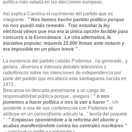
política más votada en las elecciones europeas .
Así explica Carolina el nacimiento del partido que es
integrante :
" Nos hemos hecho partido político porque
no nos quedó más remedio . Tras estudiar la ley
electoral vimos que esa era la única opción factible para
concurrir a la Eurocámara . La otra alternativa, la
iniciativa popular, requería 15.000 firmas ante notario y
era imposible en un plazo breve "
.
La existencia del partido catalán Podemos , ha generado , y
genera , diversos e intensos debates televisivos y
radiofónicos sobre las intenciones de independencia por
parte del partido que encabeza esta santiaguesa nacida en
1971 .
Bescansa no descarta presentarse a un cargo de
responsabilidad pública porque , asegura :
" o nos
ponemos a hacer política o nos la van a hacer "
. Un
asistente a una de sus conferencias con Podemos le
atribuye en un conocidísimo artículo la , " teoría del paquete
" :
" Empiezas oponiéndote a la reforma del aborto y
acabas manifestándote contra las centrales nucleares "
. - concluye la política santiaguesa .