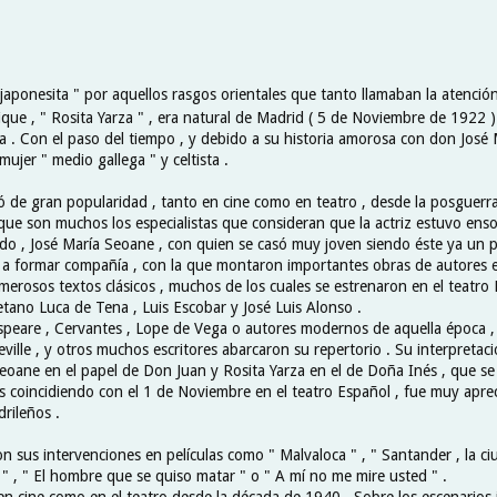
japonesita " por aquellos rasgos orientales que tanto llamaban la atenció
que , " Rosita Yarza " , era natural de Madrid ( 5 de Noviembre de 1922 )
a . Con el paso del tiempo , y debido a su historia amorosa con don José 
mujer " medio gallega " y celtista .
ó de gran popularidad , tanto en cine como en teatro , desde la posguerra
nque son muchos los especialistas que consideran que la actriz estuvo ens
do , José María Seoane , con quien se casó muy joven siendo éste ya un pr
 a formar compañía , con la que montaron importantes obras de autores e
merosos textos clásicos , muchos de los cuales se estrenaron en el teatro 
etano Luca de Tena , Luis Escobar y José Luis Alonso .
peare , Cervantes , Lope de Vega o autores modernos de aquella época 
ville , y otros muchos escritores abarcaron su repertorio . Su interpretac
Seoane en el papel de Don Juan y Rosita Yarza en el de Doña Inés , que s
 coincidiendo con el 1 de Noviembre en el teatro Español , fue muy aprec
rileños .
n sus intervenciones en películas como " Malvaloca " , " Santander , la ci
" , " El hombre que se quiso matar " o " A mí no me mire usted " .
n cine como en el teatro desde la década de 1940 . Sobre los escenarios 