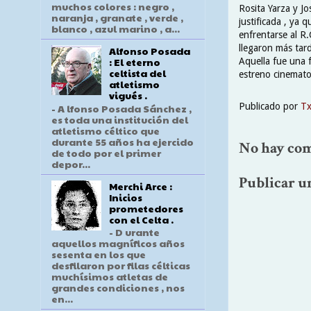
muchos colores : negro ,
Rosita Yarza y J
naranja , granate , verde ,
justificada , ya 
blanco , azul marino , a...
enfrentarse al R.
llegaron más tard
Alfonso Posada
: El eterno
Aquella fue una f
celtista del
estreno cinematog
atletismo
vigués .
Publicado por
T
- A lfonso Posada Sánchez ,
es toda una institución del
atletismo céltico que
durante 55 años ha ejercido
No hay com
de todo por el primer
depor...
Publicar u
Merchi Arce :
Inicios
prometedores
con el Celta .
- D urante
aquellos magníficos años
sesenta en los que
desfilaron por filas célticas
muchísimos atletas de
grandes condiciones , nos
en...