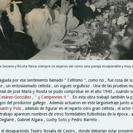
a Seoane y Rosita Yarza siempre se dejaron ver como una pareja inseparable y muy 
tagiada por ese sentimiento llamado " Celtismo ", como no , fue cosa de 
 , un entusiasmado celtista , un vigués orgulloso . Una de las pruebas má
nial de José María y Rosita se pudo comprobar en el año 1943 , cuando se
Cesáreo González
, "
¡¡ Campeones !!
" . En esta obra trabajó también la p
os del productor gallego . Además actuaron en este largometraje junto a
sarín
y
Polo
, además de figurar en el reparto otro gran celtista , el actor
 trabajo aparecen nombres de otros formidables futbolistas de la época , 
Deglané , Gabriel Algara , Luchy Soto y Pedro Barreto .
 el desaparecido Teatro Rosalía de Castro , donde deberían estar presente