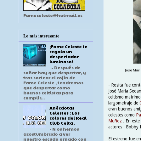
Fameceleste@hotmail.es
Lo más interesante
¡Fame Celeste te
regala un
despertador
luminoso!
- Después de
José Marí
soñar hay que despertar, y
tras sortear el cojín de
Fame Celeste , tendremos
- Rosita fue con
que despertar como
José María Seoane
buenos celtistas para
celtismo matrimo
cumplir...
largometraje de
Anécdotas
eran buenos amig
Celestes : Los
celestes como
Pa
colores del Real
Muñoz
. En este
Club Celta .
actores : Bobby 
- N os hemos
acostumbrado a ver
nuestro escudo ornado con
El estreno fue en