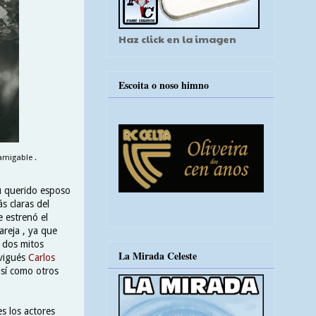
Haz click en la imagen
Escoita o noso himno
amigable .
su querido esposo
s claras del
 estrenó el
areja , ya que
 dos mitos
La Mirada Celeste
 vigués
Carlos
así como otros
s los actores