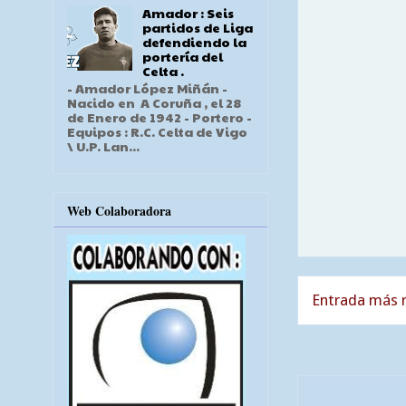
Amador : Seis
partidos de Liga
defendiendo la
portería del
Celta .
- Amador López Miñán -
Nacido en A Coruña , el 28
de Enero de 1942 - Portero -
Equipos : R.C. Celta de Vigo
\ U.P. Lan...
Web Colaboradora
Entrada más r