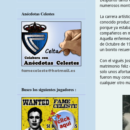
numerosos montaj
Anécdotas Celestes
La carrera artíst
conocido producto
porque ya estaba
compañeros en m
Aquella enfermeda
de Octubre de 199
un bonito recuerd
Con el vigués Jos
matrimonio feliz 
fameceleste@hotmail.es
solo unos afortu
fueron muy conoc
cualquier otro m
Busco los siguientes jugadores :