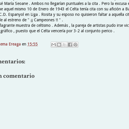
osé María Seoane . Ambos no llegarían puntuales a la cita . Pero la excusa
que aquel mismo 10 de Enero de 1943 el Celta tenía cita con su afición a B
C.D. Espanyol en Liga . Rosita y su esposo no quisieron faltar a aquella cit
e al estreno de " ¡¡ Campeones !! " .
lagrante muestra de celtismo . Además , la pareja de artistas pudo irse vic
ráfico , puesto que el Celta vencería por 3-2 al conjunto perico .
xema Ereaga
en
15:55
entarios:
n comentario