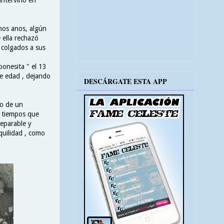
imos anos, algún
 ella rechazó
 colgados a sus
ponesita " el 13
de edad , dejando
DESCÁRGATE ESTA APP
to de un
s tiempos que
separable y
quilidad , como