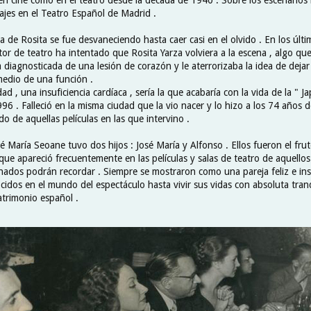
es en el Teatro Español de Madrid .
ica de Rosita se fue desvaneciendo hasta caer casi en el olvido . En los últ
r de teatro ha intentado que Rosita Yarza volviera a la escena , algo que
 diagnosticada de una lesión de corazón y le aterrorizaba la idea de dejar
edio de una función .
d , una insuficiencia cardíaca , sería la que acabaría con la vida de la " Ja
6 . Falleció en la misma ciudad que la vio nacer y lo hizo a los 74 años 
o de aquellas películas en las que intervino .
é María Seoane tuvo dos hijos : José María y Alfonso . Ellos fueron el fru
que apareció frecuentemente en las películas y salas de teatro de aquello
nados podrán recordar . Siempre se mostraron como una pareja feliz e in
idos en el mundo del espectáculo hasta vivir sus vidas con absoluta tran
atrimonio español .