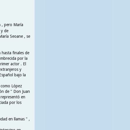
n , pero María
 y de
María Seoane , se
 hasta finales de
ombrecida por la
imer actor . El
xtranjeros y
Español bajo la
, como López
ión de " Don Juan
e representó en
iada por los
udad en llamas " ,
intervino en