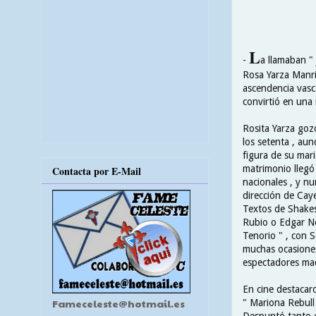
L
-
a llamaban " 
Rosa Yarza Manri
ascendencia vasc
convirtió en una 
Rosita Yarza goz
los setenta , au
figura de su mari
matrimonio llegó
Contacta por E-Mail
nacionales , y nu
dirección de Cay
Textos de Shakes
Rubio o Edgar Ne
Tenorio " , con 
muchas ocasiones
espectadores mad
En cine destacaro
Fameceleste@hotmail.es
" Mariona Rebull 
Despuntó tanto e