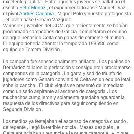
excelente plantilla . Entre aquellos jóvenes se hallaban el
escolta
Félix Muñoz
, el experimentado José Manuel Díaz ,
el pívot
Andrés Cadahía
, Miguel Polo y nuestro protagonista
, el joven base Genaro Vázquez .
Varios ex-juveniles del CDM -que recientemente se habían
proclamado campeones de Galicia- completaron el equipo
de aquel renacido Celta con ganas de comerse el mundo .
El equipo debería afrontar la temporada 1985\86 como
equipo de Tercera División .
La campaña fue sensacionalmente brillante . Los pupilos de
Bernárdez rallaron la perfección y consiguieron proclamarse
campeones de la categoría . La garra y sed de triunfo de
jugadores como Genaro convirtió al Celta en un equipo letal
sobe la cancha . El club vigués se presentó de inmediato
como un serio aspirante al ascenso de categoría . Los
muchachos cumplieron y solamente quedaba aguardar la
respuesta de los directivos para seguir compitiendo en
Segunda División .
Los medios ya festejaban el ascenso de categoría cuando ,
de repente , llegó la terrible noticia . Meses después , el
Celta anunciaba su renuncia a la nueva categoría , y lo que