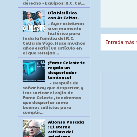
derecho - Equipos: R.C. Cel...
Día histórico
con As Celtas.
- Ayer asistimos
a un momento
histórico para
toda la familia del R.C.
Entrada más r
Celta de Vigo. Hace muchos
años escribí un artículo en
el que reflejab...
¡Fame Celeste te
regala un
despertador
luminoso!
- Después de
soñar hay que despertar, y
tras sortear el cojín de
Fame Celeste , tendremos
que despertar como
buenos celtistas para
cumplir...
Alfonso Posada
: El eterno
celtista del
atletismo