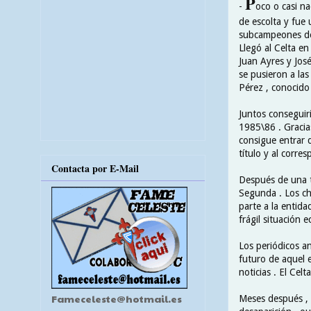
P
-
oco o casi na
de escolta y fue 
subcampeones de 
Llegó al Celta en
Juan Ayres y Jos
se pusieron a las
Pérez , conocido
Juntos conseguir
1985\86 . Gracia
consigue entrar d
título y al corre
Contacta por E-Mail
Después de una t
Segunda . Los ch
parte a la entidad
frágil situación 
Los periódicos a
futuro de aquel 
noticias . El Cel
Fameceleste@hotmail.es
Meses después , e