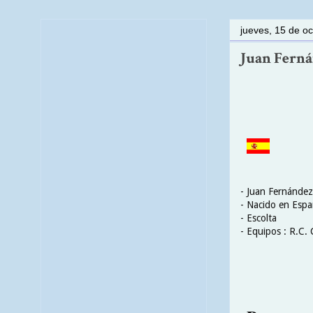
jueves, 15 de o
Juan Fernán
- Juan Fernández
- Nacido en Esp
- Escolta
- Equipos : R.C. 