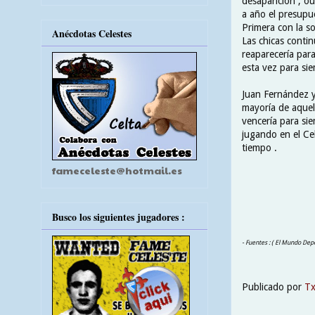
desaparición , ou
a año el presupu
Primera con la so
Anécdotas Celestes
Las chicas conti
reaparecería par
esta vez para sie
Juan Fernández y
mayoría de aquel
vencería para si
jugando en el Ce
tiempo .
fameceleste@hotmail.es
Busco los siguientes jugadores :
- Fuentes : ( El Mundo Depo
Publicado por
T