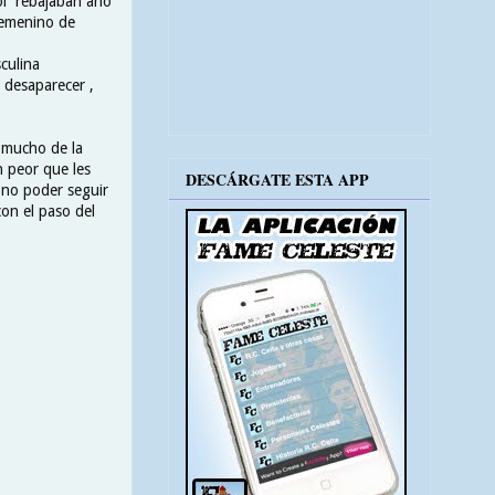
bol rebajaban año
 femenino de
culina
 desaparecer ,
o mucho de la
n peor que les
DESCÁRGATE ESTA APP
 no poder seguir
on el paso del