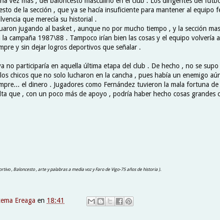
na vez más , del baloncesto masculino en el club . Los dirigentes del fút
esto de la sección , que ya se hacía insuficiente para mantener al equipo
lvencia que merecía su historial .
nuaron jugando al basket , aunque no por mucho tiempo , y la sección mas
a la campaña 1987\88 . Tampoco irían bien las cosas y el equipo volvería a
mpre y sin dejar logros deportivos que señalar .
a no participaría en aquella última etapa del club . De hecho , no se sup
los chicos que no solo lucharon en la cancha , pues había un enemigo aú
empre... el dinero . Jugadores como Fernández tuvieron la mala fortuna de
lta que , con un poco más de apoyo , podría haber hecho cosas grandes c
rtivo , Baloncesto , arte y palabras a media voz y Faro de Vigo-75 años de historia ).
xema Ereaga
en
18:41