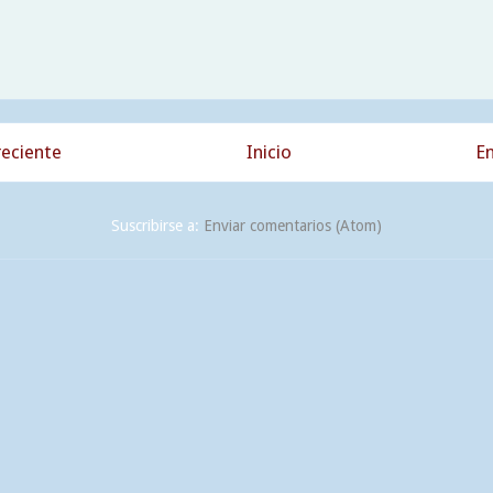
eciente
Inicio
En
Suscribirse a:
Enviar comentarios (Atom)