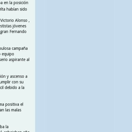
a en la posición
elta habían sido
Victorio Alonso ,
stistas jóvenes
l gran Fernando
fabulosa campaña
o equipo
erio aspirante al
ión y ascenso a
umplir con su
cil debido a la
a positiva el
an las malas
ba la