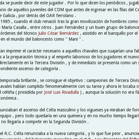
da se puede decir de este jugador . Por lo que dicen los periódicos , jugab
uno de aquellos juveniles del CDM que antes de ingresar en las filas del C
Galicia , por detrás del OAR ferrolano .
 1985 , cuando el club renació tras la gran movilización de hombres como 
é María Casalla , entre otros . Juan Fernández y un buen grupo de balonce
 órdenes del técnico
Julio César Bernárdez
, asistido en el banquillo por e
 en el mundo del baloncesto como " Mani " .
ían imprimir el carácter necesario a aquellos chavales que cuajarían una 
s a la preparación técnica y al empeño laborioso de los jugadores el nuev
irectamente en la Tercera División , y de inmediato se presenta como un s
spondiente ascenso de categoría .
emporada brillante , se consigue el objetivo : campeones de Tercera Divis
avales habían cumplido fenomenalmente con su tarea y ahora le tocaba c
 celtiña ( presidida por
José Luis Rivadulla
) , aunque la solución no era fá
económica .
nunciaban el ascenso del Celta masculino y los vigueses ya miraban de form
equipo , pero todo quedaría en una quimera y en no mucho tiempo llegarí
ta no llegaría a competir en la Segunda División .
l R.C. Celta renunciaba a la nueva categoría , y lo que fue peor , anuncia