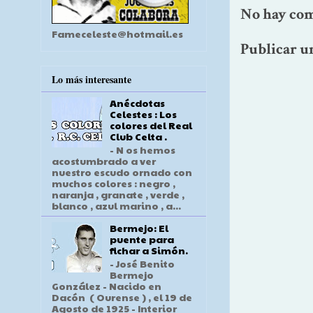
No hay com
Fameceleste@hotmail.es
Publicar u
Lo más interesante
Anécdotas
Celestes : Los
colores del Real
Club Celta .
- N os hemos
acostumbrado a ver
nuestro escudo ornado con
muchos colores : negro ,
naranja , granate , verde ,
blanco , azul marino , a...
Bermejo: El
puente para
fichar a Simón.
- José Benito
Bermejo
González - Nacido en
Dacón ( Ourense ) , el 19 de
Agosto de 1925 - Interior