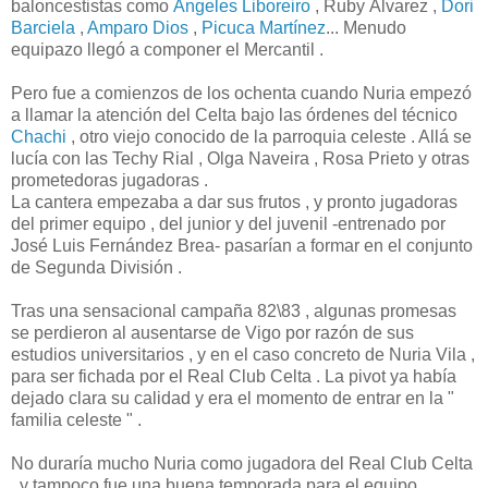
baloncestistas como
Ángeles Liboreiro
, Ruby Álvarez ,
Dori
Barciela
,
Amparo Dios
,
Picuca Martínez
... Menudo
equipazo llegó a componer el Mercantil .
Pero fue a comienzos de los ochenta cuando Nuria empezó
a llamar la atención del Celta bajo las órdenes del técnico
Chachi
, otro viejo conocido de la parroquia celeste . Allá se
lucía con las Techy Rial , Olga Naveira , Rosa Prieto y otras
prometedoras jugadoras .
La cantera empezaba a dar sus frutos , y pronto jugadoras
del primer equipo , del junior y del juvenil -entrenado por
José Luis Fernández Brea- pasarían a formar en el conjunto
de Segunda División .
Tras una sensacional campaña 82\83 , algunas promesas
se perdieron al ausentarse de Vigo por razón de sus
estudios universitarios , y en el caso concreto de Nuria Vila ,
para ser fichada por el Real Club Celta . La pivot ya había
dejado clara su calidad y era el momento de entrar en la "
familia celeste " .
No duraría mucho Nuria como jugadora del Real Club Celta
, y tampoco fue una buena temporada para el equipo