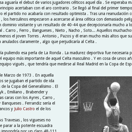
a aguaría el debut de varios jugadores célticos aquel día . Se esperaba má
rincipio acertaban con el aro contrario . Se llegó al final del primer tiem
ro el partido no acabaría con resultado optimista . Tras una reanudación 
 los herculinos empezaron a acercarse al área céltica con demasiado pelig
n dominio visitante y un resultado de 40-44 que decepcionaría mucho a los
l . Carro , Ferro , Bangueses , Nieto , Nacho , Soto... Aquellos muchach
enos el joven Torres . Antonio , Pazos y él eran mucho más altos que sus 
anulados claramente , algo que perjudicaría al Celta .
ría puliendo esa perla de La Ronda . La madurez deportiva fue necesaria 
el equipo más importante de aquel Celta masculino . Y en cosa de unos año
equipo vigués , que tendría que medirse al Real Madrid en la Copa de Esp
de Marzo de 1973 . En aquella
cos se jugaban el partido de ida
s de la Copa del Generalísimo . El
yk , Emiliano , Brabender y
las caras con los Ayres , Carro ,
 Banqueses . Ferrandiz sería el
lancos y
Julio Castro
el de los
As Travesas , los vigueses no
e parar a la potente escuadra
impondría por un claro 48-111 .