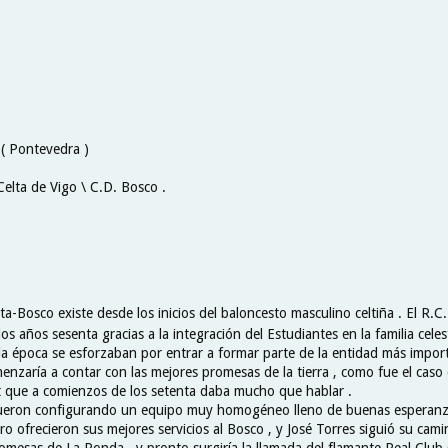
 ( Pontevedra )
Celta de Vigo \ C.D. Bosco .
ta-Bosco existe desde los inicios del baloncesto masculino celtiña . El R.C.
los años sesenta gracias a la integración del Estudiantes en la familia cele
la época se esforzaban por entrar a formar parte de la entidad más import
nzaría a contar con las mejores promesas de la tierra , como fue el caso 
t que a comienzos de los setenta daba mucho que hablar .
fueron configurando un equipo muy homogéneo lleno de buenas esperanz
o ofrecieron sus mejores servicios al Bosco , y José Torres siguió su cami
omesas de La Ronda , y pronto surgiría la llamada del flamante Real Club 