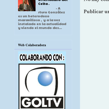
Celta .
- A
Publicar u
rturo González
es un heterodoxo
maravilloso , y a la vez
instalado en la actualidad
y viendo el mundo des...
Web Colaboradora