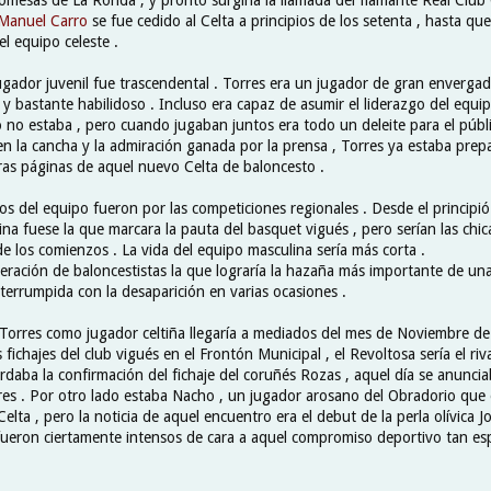
 Manuel Carro
se fue cedido al Celta a principios de los setenta , hasta q
el equipo celeste .
gador juvenil fue trascendental . Torres era un jugador de gran envergadu
 bastante habilidoso . Incluso era capaz de asumir el liderazgo del equip
no estaba , pero cuando jugaban juntos era todo un deleite para el públ
en la cancha y la admiración ganada por la prensa , Torres ya estaba prep
eras páginas de aquel nuevo Celta de baloncesto .
os del equipo fueron por las competiciones regionales . Desde el principió
ina fuese la que marcara la pauta del basquet vigués , pero serían las chic
e los comienzos . La vida del equipo masculina sería más corta .
neración de baloncestistas la que lograría la hazaña más importante de una
terrumpida con la desaparición en varias ocasiones .
 Torres como jugador celtiña llegaría a mediados del mes de Noviembre de
fichajes del club vigués en el Frontón Municipal , el Revoltosa sería el rival
daba la confirmación del fichaje del coruñés Rozas , aquel día se anuncia
res . Por otro lado estaba Nacho , un jugador arosano del Obradorio que
Celta , pero la noticia de aquel encuentro era el debut de la perla olívica J
ueron ciertamente intensos de cara a aquel compromiso deportivo tan es