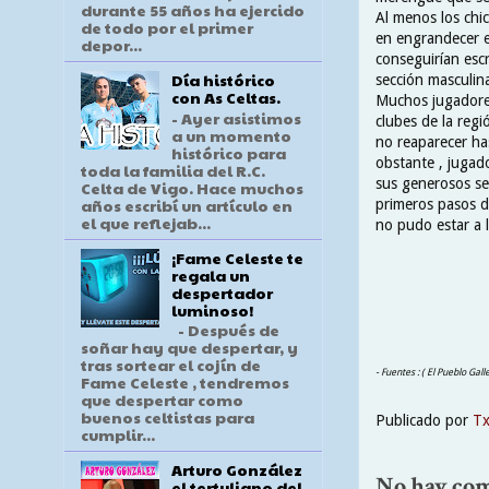
durante 55 años ha ejercido
Al menos los chic
de todo por el primer
en engrandecer e
depor...
conseguirían escr
Día histórico
sección masculin
con As Celtas.
Muchos jugadores
- Ayer asistimos
clubes de la regi
a un momento
no reaparecer ha
histórico para
obstante , jugad
toda la familia del R.C.
sus generosos ser
Celta de Vigo. Hace muchos
años escribí un artículo en
primeros pasos de
el que reflejab...
no pudo estar a 
¡Fame Celeste te
regala un
despertador
luminoso!
- Después de
soñar hay que despertar, y
tras sortear el cojín de
- Fuentes : ( El Pueblo Gal
Fame Celeste , tendremos
que despertar como
buenos celtistas para
Publicado por
T
cumplir...
Arturo González
No hay com
el tertuliano del