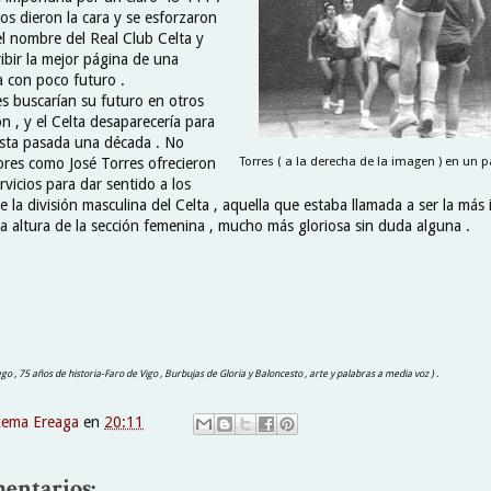
os dieron la cara y se esforzaron
l nombre del Real Club Celta y
ibir la mejor página de una
a con poco futuro .
 buscarían su futuro en otros
ón , y el Celta desaparecería para
sta pasada una década . No
ores como José Torres ofrecieron
Torres ( a la derecha de la imagen ) en un pa
vicios para dar sentido a los
 la división masculina del Celta , aquella que estaba llamada a ser la más
la altura de la sección femenina , mucho más gloriosa sin duda alguna .
lego , 75 años de historia-Faro de Vigo , Burbujas de Gloria y Baloncesto , arte y palabras a media voz ) .
xema Ereaga
en
20:11
entarios: