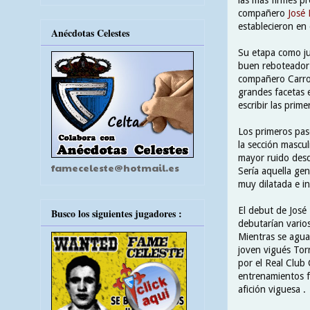
compañero
José
establecieron en 
Anécdotas Celestes
Su etapa como ju
buen reboteador y
compañero Carro 
grandes facetas 
escribir las prim
Los primeros pas
la sección mascul
mayor ruido desd
fameceleste@hotmail.es
Sería aquella ge
muy dilatada e in
El debut de José
Busco los siguientes jugadores :
debutarían varios 
Mientras se aguar
joven vigués Tor
por el Real Club 
entrenamientos f
afición viguesa .