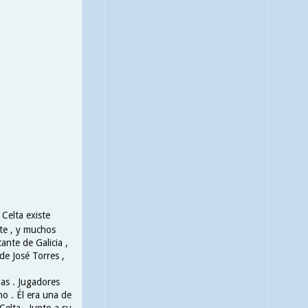
 Celta existe
ste , y muchos
ante de Galicia ,
de José Torres ,
as . Jugadores
no . Él era una de
Celta . Junto a su