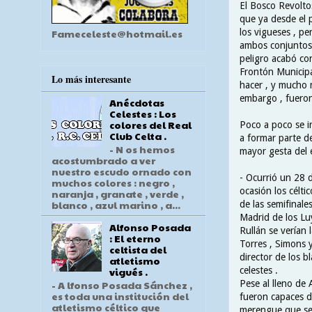
El Bosco Revoltos
que ya desde el p
los vigueses , pe
Fameceleste@hotmail.es
ambos conjuntos ,
peligro acabó co
Frontón Municipa
Lo más interesante
hacer , y mucho m
embargo , fueron 
Anécdotas
Celestes : Los
colores del Real
Poco a poco se i
Club Celta .
a formar parte d
- N os hemos
mayor gesta del 
acostumbrado a ver
nuestro escudo ornado con
- Ocurrió un 28 
muchos colores : negro ,
ocasión los célti
naranja , granate , verde ,
blanco , azul marino , a...
de las semifinale
Madrid de los Lu
Alfonso Posada
Rullán se verían 
: El eterno
Torres , Simons y
celtista del
director de los b
atletismo
celestes .
vigués .
Pese al lleno de 
- A lfonso Posada Sánchez ,
es toda una institución del
fueron capaces d
atletismo céltico que
merengue que se 