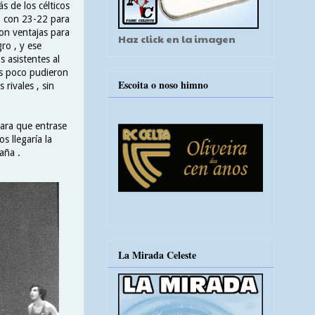
s de los célticos
po con 23-22 para
con ventajas para
Haz click en la imagen
ro , y ese
 asistentes al
os poco pudieron
Escoita o noso himno
rivales , sin
para que entrase
s llegaría la
aña .
La Mirada Celeste