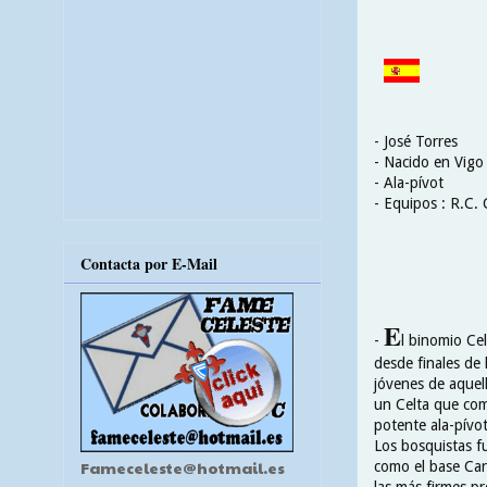
- José Torres
- Nacido en Vigo
- Ala-pívot
- Equipos : R.C. 
Contacta por E-Mail
E
-
l binomio Cel
desde finales de 
jóvenes de aquel
un Celta que come
potente ala-pívo
Los bosquistas 
Fameceleste@hotmail.es
como el base Carr
las más firmes pr