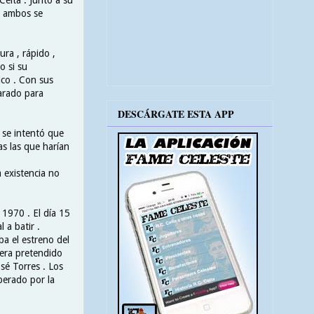
ue ambos se
ra , rápido ,
o si su
ico . Con sus
arado para
DESCÁRGATE ESTA APP
 se intentó que
as las que harían
 existencia no
 1970 . El día 15
 a batir .
ba el estreno del
 era pretendido
osé Torres . Los
perado por la