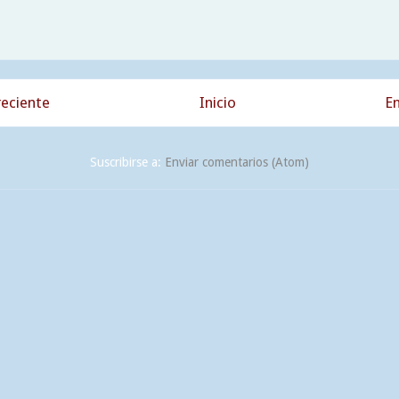
eciente
Inicio
En
Suscribirse a:
Enviar comentarios (Atom)