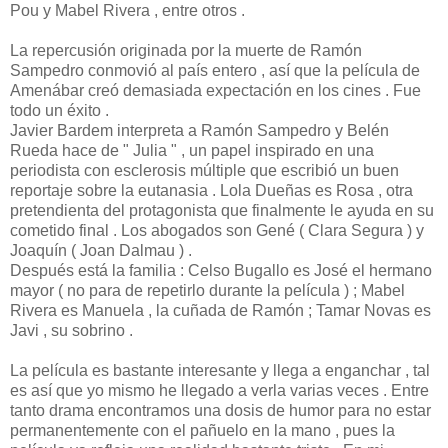
Pou y Mabel Rivera , entre otros .
La repercusión originada por la muerte de Ramón
Sampedro conmovió al país entero , así que la película de
Amenábar creó demasiada expectación en los cines . Fue
todo un éxito .
Javier Bardem interpreta a Ramón Sampedro y Belén
Rueda hace de " Julia " , un papel inspirado en una
periodista con esclerosis múltiple que escribió un buen
reportaje sobre la eutanasia . Lola Dueñas es Rosa , otra
pretendienta del protagonista que finalmente le ayuda en su
cometido final . Los abogados son Gené ( Clara Segura ) y
Joaquín ( Joan Dalmau ) .
Después está la familia : Celso Bugallo es José el hermano
mayor ( no para de repetirlo durante la película ) ; Mabel
Rivera es Manuela , la cuñada de Ramón ; Tamar Novas es
Javi , su sobrino .
La película es bastante interesante y llega a enganchar , tal
es así que yo mismo he llegado a verla varias veces . Entre
tanto drama encontramos una dosis de humor para no estar
permanentemente con el pañuelo en la mano , pues la