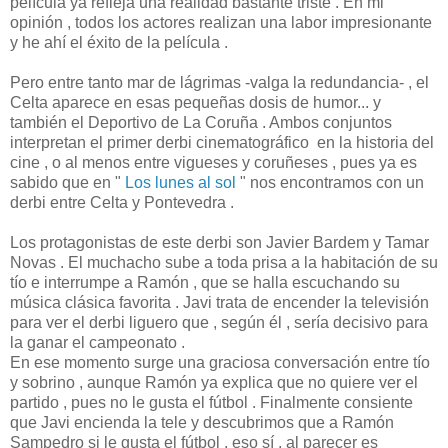
película ya refleja una realidad bastante triste . En mi
opinión , todos los actores realizan una labor impresionante
y he ahí el éxito de la película .
Pero entre tanto mar de lágrimas -valga la redundancia- , el
Celta aparece en esas pequeñas dosis de humor... y
también el Deportivo de La Coruña . Ambos conjuntos
interpretan el primer derbi cinematográfico en la historia del
cine , o al menos entre vigueses y coruñeses , pues ya es
sabido que en "
Los lunes al sol
" nos encontramos con un
derbi entre Celta y Pontevedra .
Los protagonistas de este derbi son Javier Bardem y Tamar
Novas . El muchacho sube a toda prisa a la habitación de su
tío e interrumpe a Ramón , que se halla escuchando su
música clásica favorita . Javi trata de encender la televisión
para ver el derbi liguero que , según él , sería decisivo para
la ganar el campeonato .
En ese momento surge una graciosa conversación entre tío
y sobrino , aunque Ramón ya explica que no quiere ver el
partido , pues no le gusta el fútbol . Finalmente consiente
que Javi encienda la tele y descubrimos que a Ramón
Sampedro si le gusta el fútbol , eso sí , al parecer es