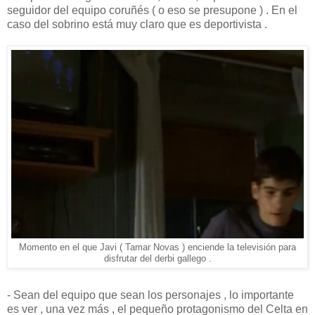
seguidor del equipo coruñés ( o eso se presupone ) . En el
caso del sobrino está muy claro que es deportivista .
Momento en el que Javi ( Tamar Novas ) enciende la televisión para
disfrutar del derbi gallego .
- Sean del equipo que sean los personajes , lo importante
es ver , una vez más , el pequeño protagonismo del Celta en