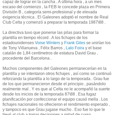
capaz de lograr en la cancha . A última hora , a un mes
escaso del comienzo , la FEB le concede plaza en Primera
División B , categoría semi-profesional y de elevada
exigencia técnica . El Galeones adoptó el nombre de Real
Club Celta y comenzó a preparar la temporada 1987\88 .
La directiva tuvo que ponerse las pilas para formar la
plantilla en tiempo récord . A los fichajes de los
estadounidenses
Voise Winters
y
Frank Giles
se unirían los
de Tony Villanueva , Félix Barros ,
Lalo Foira
y el base
catalán de 1,84 centímetros de estatura David Grau ,
procedente del Barcelona .
Muchos componentes del Galeones permanecerían en la
plantilla y se intentaron otros fichajes , así como se continuó
reforzando la plantilla a lo largo de la temporada . Grau fue
de los que permanecieron desde el principio , pasándolo
realmente mal . Y es que al Celta no le acompañó la suerte
desde los inicios de la temporada 87\88 . Esa fugaz
planificación por confeccionar el equipo causó mella . Los
fichajes nacionales no ofrecieron el rendimiento esperado ,
y tampoco es que Grau jugase mucho . Eso fue lo que le
llevó al club a tomar decisiones a mitad de curso .