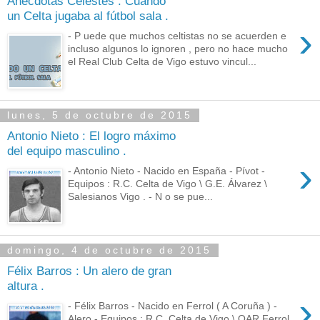
Anécdotas Celestes : Cuando
un Celta jugaba al fútbol sala .
›
- P uede que muchos celtistas no se acuerden e
incluso algunos lo ignoren , pero no hace mucho
el Real Club Celta de Vigo estuvo vincul...
lunes, 5 de octubre de 2015
Antonio Nieto : El logro máximo
del equipo masculino .
›
- Antonio Nieto - Nacido en España - Pívot -
Equipos : R.C. Celta de Vigo \ G.E. Álvarez \
Salesianos Vigo . - N o se pue...
domingo, 4 de octubre de 2015
Félix Barros : Un alero de gran
altura .
›
- Félix Barros - Nacido en Ferrol ( A Coruña ) -
Alero - Equipos : R.C. Celta de Vigo \ OAR Ferrol