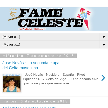
▼
▼
miércoles, 7 de octubre de 2015
José Novás : La segunda etapa
del Celta masculino .
›
- José Novás - Nacido en España - Pívot -
Equipos : R.C. Celta de Vigo . - U na década tuvo
que pasar para que renaciese ...
martes, 6 de octubre de 2015