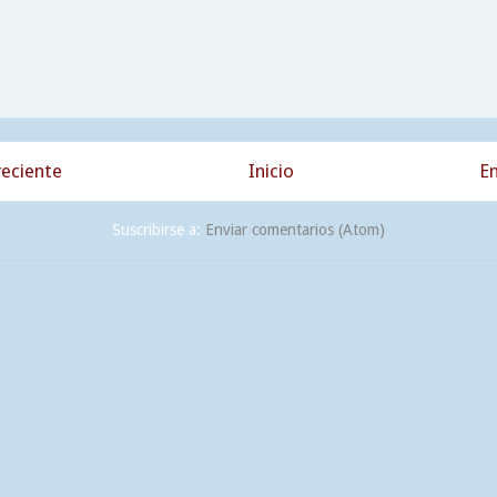
eciente
Inicio
En
Suscribirse a:
Enviar comentarios (Atom)