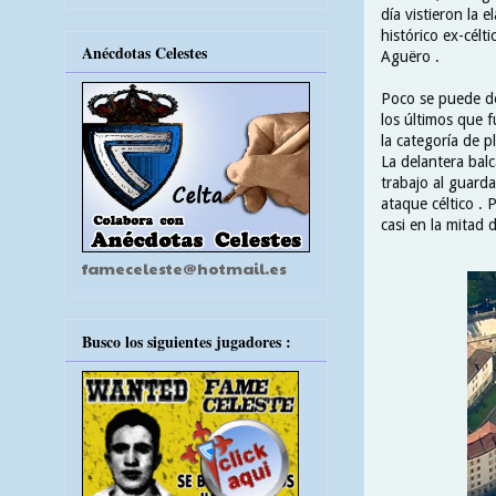
día vistieron la e
histórico ex-célt
Anécdotas Celestes
Aguëro .
Poco se puede de
los últimos que 
la categoría de p
La delantera bal
trabajo al guard
ataque céltico .
casi en la mitad 
fameceleste@hotmail.es
Busco los siguientes jugadores :