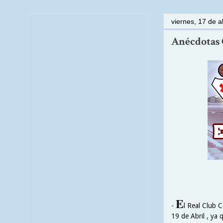
viernes, 17 de a
Anécdotas C
E
-
l Real Club 
19 de Abril , ya