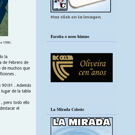
Haz click en la imagen
Escoita o noso himno
e 1990 .
do la
ía de Febrero de
ero de muchos que
iciones .
da 90\91 . Además
lugar de la tabla
 , pero todo ello
destacar el
La Mirada Celeste