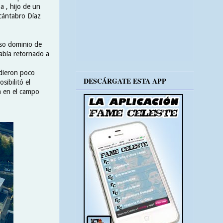
a , hijo de un
 cántabro Díaz
oso dominio de
abía retornado a
 dieron poco
DESCÁRGATE ESTA APP
ibilitó el
a en el campo