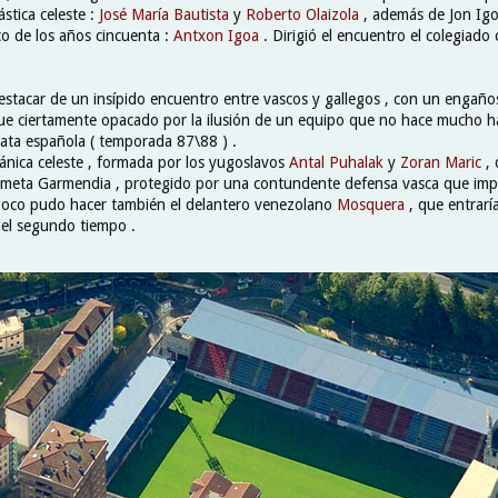
lástica celeste :
José María Bautista
y
Roberto Olaizola
, además de Jon Igo
ico de los años cincuenta :
Antxon Igoa
. Dirigió el encuentro el colegiado
stacar de un insípido encuentro entre vascos y gallegos , con un engañ
fue ciertamente opacado por la ilusión de un equipo que no hace mucho h
lata española ( temporada 87\88 ) .
cánica celeste , formada por los yugoslavos
Antal Puhalak
y
Zoran Maric
,
ameta Garmendia , protegido por una contundente defensa vasca que impos
 Poco pudo hacer también el delantero venezolano
Mosquera
, que entrarí
del segundo tiempo .