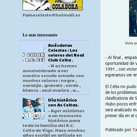
Fameceleste@hotmail.es
Lo más interesante
Vista a
Anécdotas
Celestes : Los
colores del Real
- Al final , empa
Club Celta .
oportunidad de v
- N os hemos
1991 , con victo
acostumbrado a ver
nuestro escudo ornado con
esperamos ver en
muchos colores : negro ,
naranja , granate , verde ,
El Celta no pudo
blanco , azul marino , a...
de los problemas 
clasificatoria de
Día histórico
Hubo pocos enfren
con As Celtas.
será analizado m
- Ayer asistimos
a un momento
primer día en el 
histórico para
toda la familia del R.C.
Celta de Vigo. Hace muchos
Publicado por
T
años escribí un artículo en