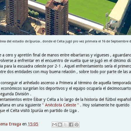
érea del estadio de Ipurúa , donde el Celta jugó pro vez primera el 16 de Septiembre d
te a cero y apretón final de manos entre eibartarras y vigueses , aguardan
olverse a enfrentar en el encuentro de vuelta que se jugó en el décimo d
ria para la escuadra celeste por 2-1 . Aquel enfrentamiento sería el prim
tre dos entidades con muy buena relación , sobre todo por parte de las af
 conseguir el anhelado ascenso a Primera al término de aquella tempora
económicos surgirían los deportivos y el equipo ocuparía el decimocuarto 
 Segunda División .
tamientos entre Éibar y Celta a lo largo de la historia del fútbol español
añana en una siguiente
" Anécdota Celeste "
. Hoy solamente he querido 
que el Celta visitó Ipurúa en partido de Liga .
xema Ereaga
en
15:05