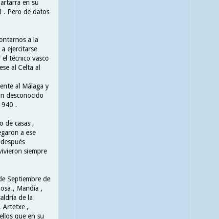
bartarra en su
l . Pero de datos
ontarnos a la
a ejercitarse
 el técnico vasco
se al Celta al
ente al Málaga y
a un desconocido
1940 .
o de casas ,
legaron a ese
 después
vivieron siempre
6 de Septiembre de
nosa , Mandía ,
aldría de la
 Artetxe ,
uellos que en su