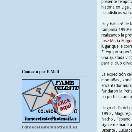
presente temporad
historia en Liga 
estadísticos ya 
Hoy hablaré de la
campaña 1990\91 
realizando la pr
José María Magu
lugar que le corr
El equipo superó
una ajustada vict
para el club olív
Contacta por E-Mail
La expedición cel
montañas , zonas 
encantador munic
fundaron la Peña
en perfecta armon
Llegó el día del 
1990 , Maguregui 
Nacho , Fabiano ,
siguiente manera 
Fameceleste@hotmail.es
Bixente , Luluaga