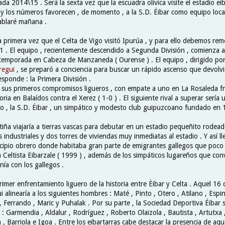
a 2014\15 . Será la sexta vez que la escuadra olívica visite el estadio ei
, y los números favorecen , de momento , a la S.D. Éibar como equipo loca
hablaré mañana .
 primera vez que el Celta de Vigo visitó Ipurúa , y para ello debemos rem
. El equipo , recientemente descendido a Segunda División , comienza a 
etemporada en Cabeza de Manzaneda ( Ourense ) . El equipo , dirigido por
regui
, se preparó a conciencia para buscar un rápido ascenso que devolvie
esponde : la Primera División .
 sus primeros compromisos ligueros , con empate a uno en La Rosaleda fr
oria en Balaídos contra el Xerez ( 1-0 ) . El siguiente rival a superar serí
ico , la S.D. Éibar , un simpático y modesto club guipuzcoano fundado en 
tiña viajaría a tierras vascas para debutar en un estadio pequeñito rodead
industriales y dos torres de viviendas muy inmediatas al estadio . Y así l
ipio obrero donde habitaba gran parte de emigrantes gallegos que poco
 Celtista Eibarzale ( 1999 ) , además de los simpáticos lugareños que con
ía con los gallegos .
primer enfrentamiento liguero de la historia entre Èibar y Celta . Aquel 1
alinearía a los siguientes hombres : Maté , Pinto , Otero , Atilano , Espi
 Ferrando , Maric y Puhalak . Por su parte , la Sociedad Deportiva Éibar s
: Garmendia , Aldalur , Rodríguez , Roberto Olaizola , Bautista , Artutxa ,
 , Barriola e Igoa . Entre los eibartarras cabe destacar la presencia de aq