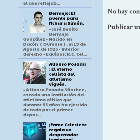
el que reflejab...
No hay com
Bermejo: El
puente para
fichar a Simón.
Publicar u
- José Benito
Bermejo
González - Nacido en
Dacón ( Ourense ) , el 19 de
Agosto de 1925 - Interior
derecho - Equipos: R.C. Cel...
Alfonso Posada
: El eterno
celtista del
atletismo
vigués .
- A lfonso Posada Sánchez ,
es toda una institución del
atletismo céltico que
durante 55 años ha ejercido
de todo por el primer
depor...
¡Fame Celeste te
regala un
despertador
luminoso!