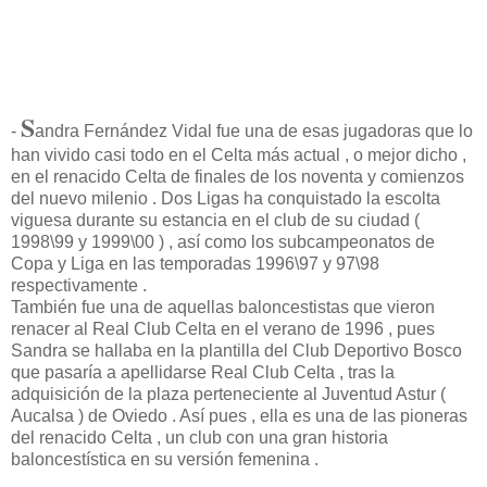
S
-
andra Fernández Vidal fue una de esas jugadoras que lo
han vivido casi todo en el Celta más actual , o mejor dicho ,
en el renacido Celta de finales de los noventa y comienzos
del nuevo milenio . Dos Ligas ha conquistado la escolta
viguesa durante su estancia en el club de su ciudad (
1998\99 y 1999\00 ) , así como los subcampeonatos de
Copa y Liga en las temporadas 1996\97 y 97\98
respectivamente .
También fue una de aquellas baloncestistas que vieron
renacer al Real Club Celta en el verano de 1996 , pues
Sandra se hallaba en la plantilla del Club Deportivo Bosco
que pasaría a apellidarse Real Club Celta , tras la
adquisición de la plaza perteneciente al Juventud Astur (
Aucalsa ) de Oviedo . Así pues , ella es una de las pioneras
del renacido Celta , un club con una gran historia
baloncestística en su versión femenina .