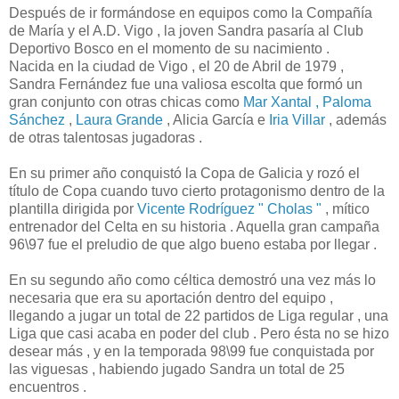
Después de ir formándose en equipos como la Compañía
de María y el A.D. Vigo , la joven Sandra pasaría al Club
Deportivo Bosco en el momento de su nacimiento .
Nacida en la ciudad de Vigo , el 20 de Abril de 1979 ,
Sandra Fernández fue una valiosa escolta que formó un
gran conjunto con otras chicas como
Mar Xantal ,
Paloma
Sánchez
,
Laura Grande
, Alicia García e
Iria Villar
, además
de otras talentosas jugadoras .
En su primer año conquistó la Copa de Galicia y rozó el
título de Copa cuando tuvo cierto protagonismo dentro de la
plantilla dirigida por
Vicente Rodríguez " Cholas "
, mítico
entrenador del Celta en su historia . Aquella gran campaña
96\97 fue el preludio de que algo bueno estaba por llegar .
En su segundo año como céltica demostró una vez más lo
necesaria que era su aportación dentro del equipo ,
llegando a jugar un total de 22 partidos de Liga regular , una
Liga que casi acaba en poder del club . Pero ésta no se hizo
desear más , y en la temporada 98\99 fue conquistada por
las viguesas , habiendo jugado Sandra un total de 25
encuentros .