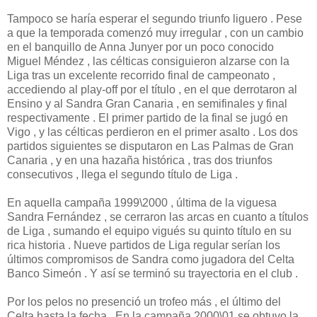
Tampoco se haría esperar el segundo triunfo liguero . Pese
a que la temporada comenzó muy irregular , con un cambio
en el banquillo de Anna Junyer por un poco conocido
Miguel Méndez , las célticas consiguieron alzarse con la
Liga tras un excelente recorrido final de campeonato ,
accediendo al play-off por el título , en el que derrotaron al
Ensino y al Sandra Gran Canaria , en semifinales y final
respectivamente . El primer partido de la final se jugó en
Vigo , y las célticas perdieron en el primer asalto . Los dos
partidos siguientes se disputaron en Las Palmas de Gran
Canaria , y en una hazaña histórica , tras dos triunfos
consecutivos , llega el segundo título de Liga .
En aquella campaña 1999\2000 , última de la viguesa
Sandra Fernández , se cerraron las arcas en cuanto a títulos
de Liga , sumando el equipo vigués su quinto título en su
rica historia . Nueve partidos de Liga regular serían los
últimos compromisos de Sandra como jugadora del Celta
Banco Simeón . Y así se terminó su trayectoria en el club .
Por los pelos no presenció un trofeo más , el último del
Celta hasta la fecha . En la campaña 2000\01 se obtuvo la