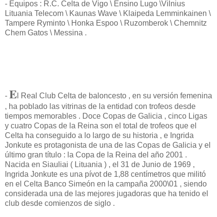
- Equipos : R.C. Celta de Vigo \ Ensino Lugo \Vilnius
Lituania Telecom \ Kaunas Wave \ Klaipeda Lemminkainen \
Tampere Ryminto \ Honka Espoo \ Ruzomberok \ Chemnitz
Chem Gatos \ Messina .
E
-
l Real Club Celta de baloncesto , en su versión femenina
, ha poblado las vitrinas de la entidad con trofeos desde
tiempos memorables . Doce Copas de Galicia , cinco Ligas
y cuatro Copas de la Reina son el total de trofeos que el
Celta ha conseguido a lo largo de su historia , e Ingrida
Jonkute es protagonista de una de las Copas de Galicia y el
último gran título : la Copa de la Reina del año 2001 .
Nacida en Siauliai ( Lituania ) , el 31 de Junio de 1969 ,
Ingrida Jonkute es una pívot de 1,88 centímetros que militó
en el Celta Banco Simeón en la campaña 2000\01 , siendo
considerada una de las mejores jugadoras que ha tenido el
club desde comienzos de siglo .