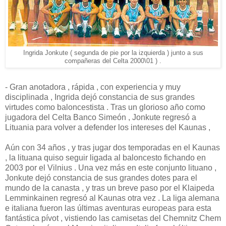
Ingrida Jonkute ( segunda de pie por la izquierda ) junto a sus
compañeras del Celta 2000\01 ) .
- Gran anotadora , rápida , con experiencia y muy
disciplinada , Ingrida dejó constancia de sus grandes
virtudes como baloncestista . Tras un glorioso año como
jugadora del Celta Banco Simeón , Jonkute regresó a
Lituania para volver a defender los intereses del Kaunas ,
Aún con 34 años , y tras jugar dos temporadas en el Kaunas
, la lituana quiso seguir ligada al baloncesto fichando en
2003 por el Vilnius . Una vez más en este conjunto lituano ,
Jonkute dejó constancia de sus grandes dotes para el
mundo de la canasta , y tras un breve paso por el Klaipeda
Lemminkainen regresó al Kaunas otra vez . La liga alemana
e italiana fueron las últimas aventuras europeas para esta
fantástica pívot , vistiendo las camisetas del Chemnitz Chem