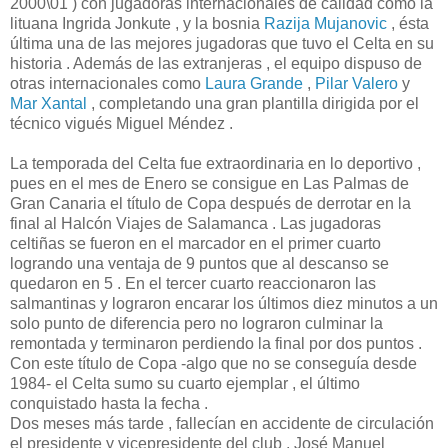
2000\01 ) con jugadoras internacionales de calidad como la
lituana Ingrida Jonkute , y la bosnia
Razija Mujanovic
, ésta
última una de las mejores jugadoras que tuvo el Celta en su
historia . Además de las extranjeras , el equipo dispuso de
otras internacionales como
Laura Grande
,
Pilar Valero
y
Mar Xantal
, completando una gran plantilla dirigida por el
técnico vigués Miguel Méndez .
La temporada del Celta fue extraordinaria en lo deportivo ,
pues en el mes de Enero se consigue en Las Palmas de
Gran Canaria el título de Copa después de derrotar en la
final al Halcón Viajes de Salamanca . Las jugadoras
celtiñas se fueron en el marcador en el primer cuarto
logrando una ventaja de 9 puntos que al descanso se
quedaron en 5 . En el tercer cuarto reaccionaron las
salmantinas y lograron encarar los últimos diez minutos a un
solo punto de diferencia pero no lograron culminar la
remontada y terminaron perdiendo la final por dos puntos .
Con este título de Copa -algo que no se conseguía desde
1984- el Celta sumo su cuarto ejemplar , el último
conquistado hasta la fecha .
Dos meses más tarde , fallecían en accidente de circulación
el presidente y vicepresidente del club , José Manuel