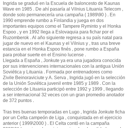
Ingrida se graduó en la Escuela de baloncesto de Kaunas
Wave en 1985 . De ahí pasaría al Vilnius Lituania Telecom ,
donde solo permanecería una campaña ( 1989\90 ) . En
1990 emprende rumbo a Finlandia y juega en dos
importantes equipos como el Tampere Ryminto y el Honka
Espoo , y en 1992 llega a Eslovaquia para fichar por el
Ruzomberok . Al año siguiente regresa a su país natal para
jugar de nuevo en el Kaunas y el Vilnius y , tras una breve
estancia en el Honka Espoo finés , pone rumbo a España
para probar suerte en el Ensino lucense .
Llegada a España , Jonkute ya era una jugadora conocida
por sus intervenciones internacionales con la antigua Unión
Soviética y Lituania . Formada por entrenadores como
Zivile Beinoraviciute y A. Serva , Ingrida jugó en la selección
de la Unión Soviética juvenil entre 1985 y 1989 . Con la
selección de Lituania participó entre 1992 y 1999 , llegando
a ser internacional 32 veces con un gran promedio anotador
de 372 puntos .
Tras tres buenas temporadas en Lugo , Ingrida Jonkute ficha
por un Celta campeón de Liga , conquistada en el ejercicio
anterior ( 1999\2000 ) . El Celta contó en la campaña