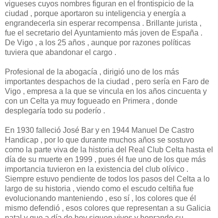
vigueses cuyos nombres figuran en el frontispicio de la
ciudad , porque aportaron su inteligencia y energía a
engrandecerla sin esperar recompensa . Brillante jurista ,
fue el secretario del Ayuntamiento más joven de España .
De Vigo , a los 25 años , aunque por razones políticas
tuviera que abandonar el cargo .
Profesional de la abogacía , dirigió uno de los más
importantes despachos de la ciudad , pero sería en Faro de
Vigo , empresa a la que se vincula en los años cincuenta y
con un Celta ya muy fogueado en Primera , donde
desplegaría todo su poderío .
En 1930 falleció José Bar y en 1944 Manuel De Castro
Handicap , por lo que durante muchos años se sostuvo
como la parte viva de la historia del Real Club Celta hasta el
día de su muerte en 1999 , pues él fue uno de los que más
importancia tuvieron en la existencia del club olívico .
Siempre estuvo pendiente de todos los pasos del Celta a lo
largo de su historia , viendo como el escudo celtiña fue
evolucionando manteniendo , eso sí , los colores que él
mismo defendió , esos colores que representan a su Galicia
natal y que a día de hoy siguen vivos y honrando su