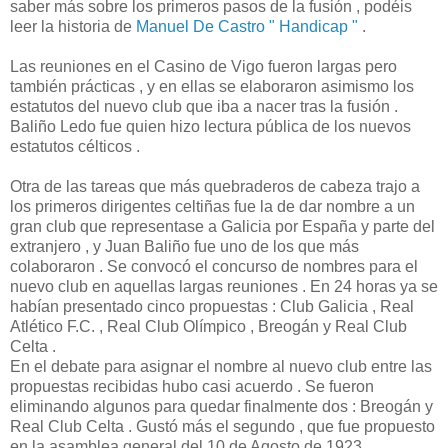
saber más sobre los primeros pasos de la fusión , podéis
leer la historia de
Manuel De Castro " Handicap "
.
Las reuniones en el Casino de Vigo fueron largas pero
también prácticas , y en ellas se elaboraron asimismo los
estatutos del nuevo club que iba a nacer tras la fusión .
Baliño Ledo fue quien hizo lectura pública de los nuevos
estatutos célticos .
Otra de las tareas que más quebraderos de cabeza trajo a
los primeros dirigentes celtiñas fue la de dar nombre a un
gran club que representase a Galicia por España y parte del
extranjero , y Juan Baliño fue uno de los que más
colaboraron . Se convocó el concurso de nombres para el
nuevo club en aquellas largas reuniones . En 24 horas ya se
habían presentado cinco propuestas : Club Galicia , Real
Atlético F.C. , Real Club Olímpico , Breogán y Real Club
Celta .
En el debate para asignar el nombre al nuevo club entre las
propuestas recibidas hubo casi acuerdo . Se fueron
eliminando algunos para quedar finalmente dos : Breogán y
Real Club Celta . Gustó más el segundo , que fue propuesto
en la asamblea general del 10 de Agosto de 1923 ,