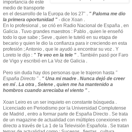
importancia de este
medio de transporte
en el desarrollo de la Europa de los 27" .
" Paloma me dio
la primera oportunidad "
- dice Xoan .
En lo profesional , se crió en Radio Nacional de España , en
Galicia . Tuvo grandes maestros : Pablo , quien le enseñó
todo lo que sabe ; Seve , quien le tuteló en su etapa de
becario y quien le dio la confianza para ir creciendo en esta
profesión ; Antonio , que le ayudó a encontrar su voz . Y
Loreto le dijo :
" Te veo en la tele "
. También pasó por Faro
de Vigo y escribió en La Voz de Galicia .
Pero sin duda hay dos personas que le trajeron hasta
"
España Directo "
.
" Una mi madre . Nunca dejó de creer
en mí . La otra , Selene , quien me ha mantenido a
hombros cuando arreciaba el viento " .
Xoan Leiro es un ser inquieto en constante búsqueda .
Licenciado en Periodismo por la Universidad Complutense
de Madrid , entro a formar parte de España Directo . Se trata
de un magazine de actualidad con múltiples conexiones en
directo a través de La 1 de la Televisión Española . Se tratan
temas de actualidad como : Sucesos , fiestas , cultura ,