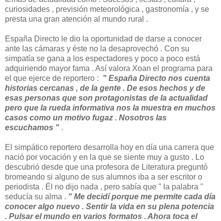
curiosidades , previsión meteorológica , gastronomía , y se
presta una gran atención al mundo rural .
España Directo le dio la oportunidad de darse a conocer
ante las cámaras y éste no la desaprovechó . Con su
simpatía se gana a los espectadores y poco a poco está
adquiriendo mayor fama . Así valora Xoan el programa para
el que ejerce de reportero :
" España Directo nos cuenta
historias cercanas , de la gente . De esos hechos y de
esas personas que son protagonistas de la actualidad
pero que la rueda informativa nos la muestra en muchos
casos como un motivo fugaz . Nosotros las
escuchamos "
.
El simpático reportero desarrolla hoy en día una carrera que
nació por vocación y en la que se siente muy a gusto . Lo
descubrió desde que una profesora de Literatura preguntó
bromeando si alguno de sus alumnos iba a ser escritor o
periodista . Él no dijo nada , pero sabía que " la palabra "
seducía su alma .
" Me decidí porque me permite cada día
conocer algo nuevo . Sentir la vida en su plena potencia
. Pulsar el mundo en varios formatos . Ahora toca el