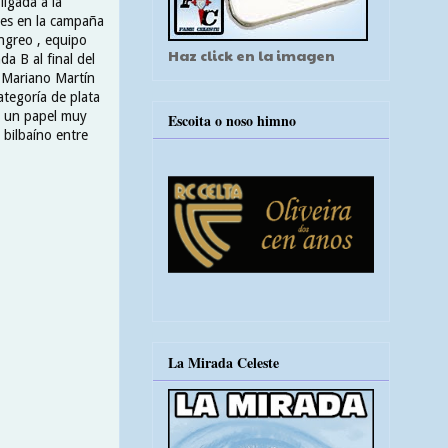
ligada a la
ues en la campaña
angreo , equipo
Haz click en la imagen
a B al final del
 Mariano Martín
ategoría de plata
o un papel muy
Escoita o noso himno
 bilbaíno entre
La Mirada Celeste