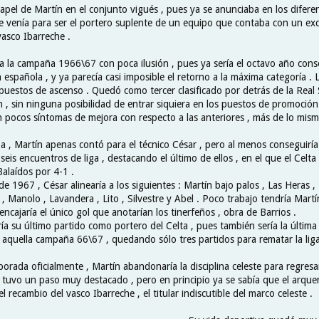
 papel de Martín en el conjunto vigués , pues ya se anunciaba en los difer
 venía para ser el portero suplente de un equipo que contaba con un exc
vasco Ibarreche .
ía la campaña 1966\67 con poca ilusión , pues ya sería el octavo año cons
española , y ya parecía casi imposible el retorno a la máxima categoría . 
 puestos de ascenso . Quedó como tercer clasificado por detrás de la Real
n , sin ninguna posibilidad de entrar siquiera en los puestos de promoción
pocos síntomas de mejora con respecto a las anteriores , más de lo mism
 , Martín apenas contó para el técnico César , pero al menos conseguiría
seis encuentros de liga , destacando el último de ellos , en el que el Celt
Balaídos por 4-1 .
de 1967 , César alinearía a los siguientes : Martín bajo palos , Las Heras , 
, Manolo , Lavandera , Lito , Silvestre y Abel . Poco trabajo tendría Martí
 encajaría el único gol que anotarían los tinerfeños , obra de Barrios .
ía su último partido como portero del Celta , pues también sería la última 
 aquella campaña 66\67 , quedando sólo tres partidos para rematar la liga
porada oficialmente , Martín abandonaría la disciplina celeste para regresa
 tuvo un paso muy destacado , pero en principio ya se sabía que el arque
el recambio del vasco Ibarreche , el titular indiscutible del marco celeste .