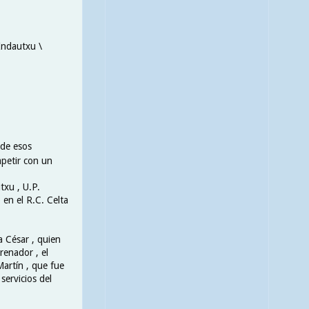
Indautxu \
 de esos
petir con un
txu , U.P.
 en el R.C. Celta
a César , quien
renador , el
artín , que fue
servicios del