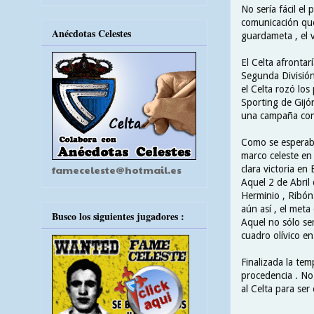
No sería fácil el
comunicación que
Anécdotas Celestes
guardameta , el 
El Celta afrontar
Segunda División 
el Celta rozó los
Sporting de Gijó
una campaña con 
Como se esperaba
marco celeste en 
fameceleste@hotmail.es
clara victoria en 
Aquel 2 de Abril 
Herminio , Ribón 
aún así , el meta
Busco los siguientes jugadores :
Aquel no sólo ser
cuadro olívico en
Finalizada la tem
procedencia . No
al Celta para ser 