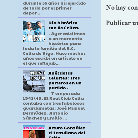
durante 55 años ha ejercido
No hay com
de todo por el primer
depor...
Publicar u
Día histórico
con As Celtas.
- Ayer asistimos
a un momento
histórico para
toda la familia del R.C.
Celta de Vigo. Hace muchos
años escribí un artículo en
el que reflejab...
Anécdotas
Celestes : Tres
porteros en un
partido .
- T emporada
1942\43 . El Real Club Celta
contaba con tres fabulosos
guardametas : José Manuel
Bermúdez , Antonio
Sánchez y Emilio ...
Arturo González
el tertuliano del
Celta .