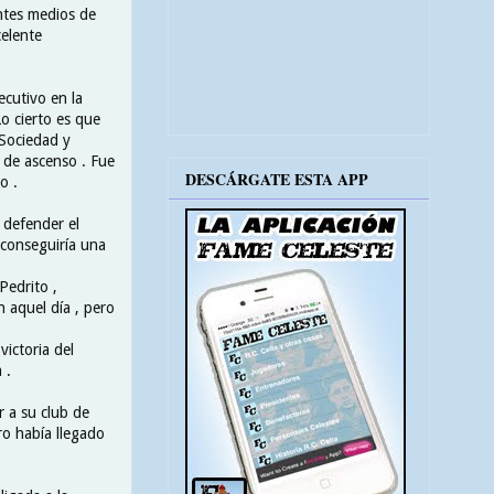
entes medios de
elente
ecutivo en la
Lo cierto es que
 Sociedad y
 de ascenso . Fue
DESCÁRGATE ESTA APP
o .
 defender el
a conseguiría una
Pedrito ,
n aquel día , pero
victoria del
 .
r a su club de
ro había llegado