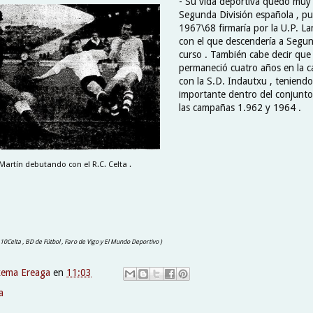
- Su vida deportiva quedó muy 
Segunda División española , p
1967\68 firmaría por la U.P. L
con el que descendería a Segund
curso . También cabe decir que
permaneció cuatro años en la c
con la S.D. Indautxu , teniend
importante dentro del conjunto
las campañas 1.962 y 1964 .
artín debutando con el R.C. Celta .
, 10Celta , BD de Fútbol , Faro de Vigo y El Mundo Deportivo )
xema Ereaga
en
11:03
a