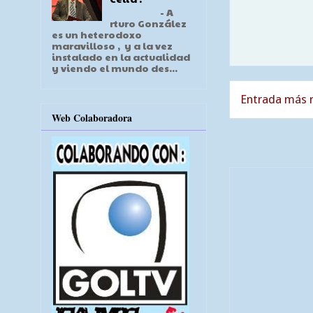
- A
rturo González
es un heterodoxo
maravilloso , y a la vez
instalado en la actualidad
y viendo el mundo des...
Entrada más r
Web Colaboradora