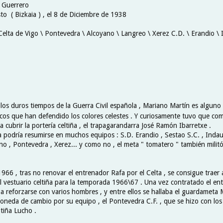
 Guerrero
to ( Bizkaia ) , el 8 de Diciembre de 1938
 Celta de Vigo \ Pontevedra \ Alcoyano \ Langreo \ Xerez C.D. \ Erandio \ 
los duros tiempos de la Guerra Civil española , Mariano Martín es alguno
os que han defendido los colores celestes . Y curiosamente tuvo que com
 cubrir la portería celtiña , el trapagarandarra José Ramón Ibarretxe .
a podría resumirse en muchos equipos : S.D. Erandio , Sestao S.C. , Indau
o , Pontevedra , Xerez... y como no , el meta " tomatero " también militó
966 , tras no renovar el entrenador Rafa por el Celta , se consigue traer 
l vestuario celtiña para la temporada 1966\67 . Una vez contratado el ent
 reforzarse con varios hombres , y entre ellos se hallaba el guardameta M
oneda de cambio por su equipo , el Pontevedra C.F. , que se hizo con los 
tiña Lucho .