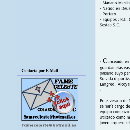
- Mariano Martín
- Nacido en Deus
- Portero
- Equipos : R.C.
Sestao S.C.
C
-
oncebido en 
guardametas vasc
Contacta por E-Mail
paisano suyo para
Su vida deportiv
Langreo , Alcoyan
.
En el verano de 1
se haría cargo de
equipo comenzó a
utilizado como m
joven arquero cel
Fameceleste@hotmail.es