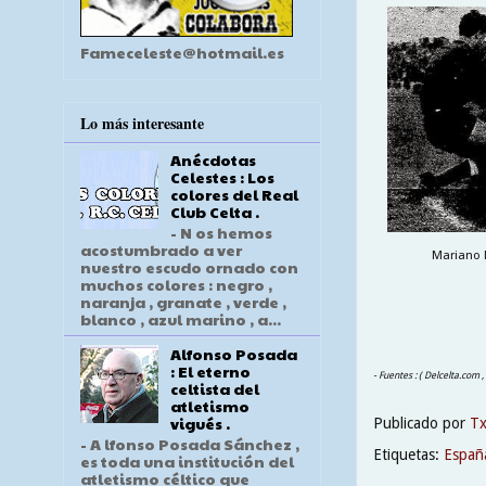
Fameceleste@hotmail.es
Lo más interesante
Anécdotas
Celestes : Los
colores del Real
Club Celta .
- N os hemos
acostumbrado a ver
Mariano M
nuestro escudo ornado con
muchos colores : negro ,
naranja , granate , verde ,
blanco , azul marino , a...
Alfonso Posada
: El eterno
- Fuentes : ( Delcelta.com 
celtista del
atletismo
vigués .
Publicado por
T
- A lfonso Posada Sánchez ,
Etiquetas:
Españ
es toda una institución del
atletismo céltico que