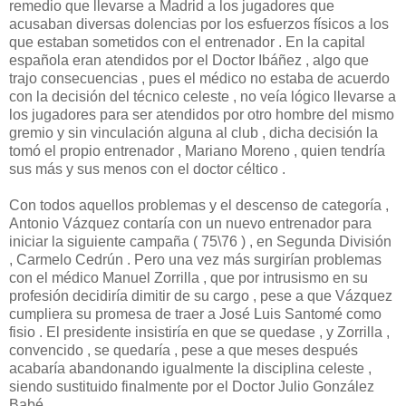
remedio que llevarse a Madrid a los jugadores que
acusaban diversas dolencias por los esfuerzos físicos a los
que estaban sometidos con el entrenador . En la capital
española eran atendidos por el Doctor Ibáñez , algo que
trajo consecuencias , pues el médico no estaba de acuerdo
con la decisión del técnico celeste , no veía lógico llevarse a
los jugadores para ser atendidos por otro hombre del mismo
gremio y sin vinculación alguna al club , dicha decisión la
tomó el propio entrenador , Mariano Moreno , quien tendría
sus más y sus menos con el doctor céltico .
Con todos aquellos problemas y el descenso de categoría ,
Antonio Vázquez contaría con un nuevo entrenador para
iniciar la siguiente campaña ( 75\76 ) , en Segunda División
, Carmelo Cedrún . Pero una vez más surgirían problemas
con el médico Manuel Zorrilla , que por intrusismo en su
profesión decidiría dimitir de su cargo , pese a que Vázquez
cumpliera su promesa de traer a José Luis Santomé como
fisio . El presidente insistiría en que se quedase , y Zorrilla ,
convencido , se quedaría , pese a que meses después
acabaría abandonando igualmente la disciplina celeste ,
siendo sustituido finalmente por el Doctor Julio González
Babé .