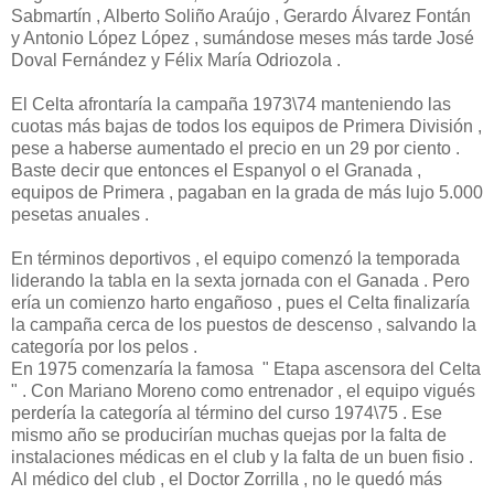
Sabmartín , Alberto Soliño Araújo , Gerardo Álvarez Fontán
y Antonio López López , sumándose meses más tarde José
Doval Fernández y Félix María Odriozola .
El Celta afrontaría la campaña 1973\74 manteniendo las
cuotas más bajas de todos los equipos de Primera División ,
pese a haberse aumentado el precio en un 29 por ciento .
Baste decir que entonces el Espanyol o el Granada ,
equipos de Primera , pagaban en la grada de más lujo 5.000
pesetas anuales .
En términos deportivos , el equipo comenzó la temporada
liderando la tabla en la sexta jornada con el Ganada . Pero
ería un comienzo harto engañoso , pues el Celta finalizaría
la campaña cerca de los puestos de descenso , salvando la
categoría por los pelos .
En 1975 comenzaría la famosa " Etapa ascensora del Celta
" . Con Mariano Moreno como entrenador , el equipo vigués
perdería la categoría al término del curso 1974\75 . Ese
mismo año se producirían muchas quejas por la falta de
instalaciones médicas en el club y la falta de un buen fisio .
Al médico del club , el Doctor Zorrilla , no le quedó más