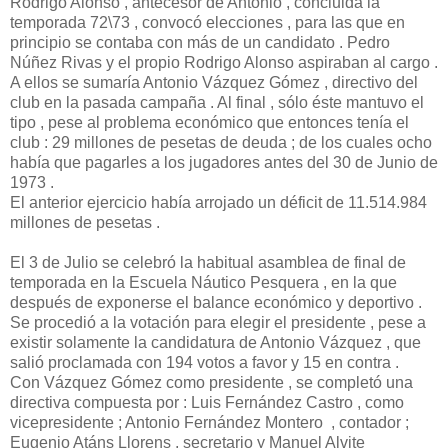
Rodrigo Alonso , antecesor de Antonio , concluida la
temporada 72\73 , convocó elecciones , para las que en
principio se contaba con más de un candidato . Pedro
Núñez Rivas y el propio Rodrigo Alonso aspiraban al cargo .
A ellos se sumaría Antonio Vázquez Gómez , directivo del
club en la pasada campaña . Al final , sólo éste mantuvo el
tipo , pese al problema económico que entonces tenía el
club : 29 millones de pesetas de deuda ; de los cuales ocho
había que pagarles a los jugadores antes del 30 de Junio de
1973 .
El anterior ejercicio había arrojado un déficit de 11.514.984
millones de pesetas .
El 3 de Julio se celebró la habitual asamblea de final de
temporada en la Escuela Náutico Pesquera , en la que
después de exponerse el balance económico y deportivo .
Se procedió a la votación para elegir el presidente , pese a
existir solamente la candidatura de Antonio Vázquez , que
salió proclamada con 194 votos a favor y 15 en contra .
Con Vázquez Gómez como presidente , se completó una
directiva compuesta por : Luis Fernández Castro , como
vicepresidente ; Antonio Fernández Montero , contador ;
Eugenio Atáns Llorens , secretario y Manuel Alvite