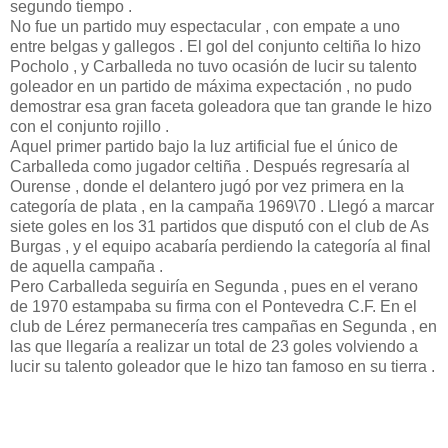
segundo tiempo .
No fue un partido muy espectacular , con empate a uno
entre belgas y gallegos . El gol del conjunto celtiña lo hizo
Pocholo , y Carballeda no tuvo ocasión de lucir su talento
goleador en un partido de máxima expectación , no pudo
demostrar esa gran faceta goleadora que tan grande le hizo
con el conjunto rojillo .
Aquel primer partido bajo la luz artificial fue el único de
Carballeda como jugador celtiña . Después regresaría al
Ourense , donde el delantero jugó por vez primera en la
categoría de plata , en la campaña 1969\70 . Llegó a marcar
siete goles en los 31 partidos que disputó con el club de As
Burgas , y el equipo acabaría perdiendo la categoría al final
de aquella campaña .
Pero Carballeda seguiría en Segunda , pues en el verano
de 1970 estampaba su firma con el Pontevedra C.F. En el
club de Lérez permanecería tres campañas en Segunda , en
las que llegaría a realizar un total de 23 goles volviendo a
lucir su talento goleador que le hizo tan famoso en su tierra .