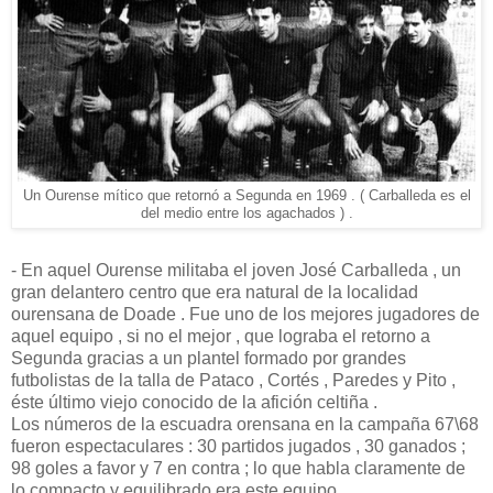
Un Ourense mítico que retornó a Segunda en 1969 . ( Carballeda es el
del medio entre los agachados ) .
- En aquel Ourense militaba el joven José Carballeda , un
gran delantero centro que era natural de la localidad
ourensana de Doade . Fue uno de los mejores jugadores de
aquel equipo , si no el mejor , que lograba el retorno a
Segunda gracias a un plantel formado por grandes
futbolistas de la talla de Pataco , Cortés , Paredes y Pito ,
éste último viejo conocido de la afición celtiña .
Los números de la escuadra orensana en la campaña 67\68
fueron espectaculares : 30 partidos jugados , 30 ganados ;
98 goles a favor y 7 en contra ; lo que habla claramente de
lo compacto y equilibrado era este equipo .