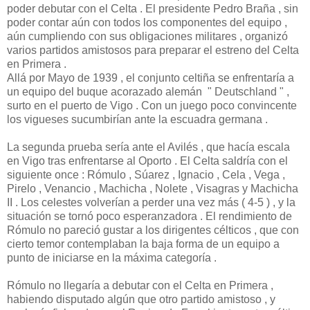
poder debutar con el Celta . El presidente Pedro Braña , sin
poder contar aún con todos los componentes del equipo ,
aún cumpliendo con sus obligaciones militares , organizó
varios partidos amistosos para preparar el estreno del Celta
en Primera .
Allá por Mayo de 1939 , el conjunto celtiña se enfrentaría a
un equipo del buque acorazado alemán " Deutschland " ,
surto en el puerto de Vigo . Con un juego poco convincente
los vigueses sucumbirían ante la escuadra germana .
La segunda prueba sería ante el Avilés , que hacía escala
en Vigo tras enfrentarse al Oporto . El Celta saldría con el
siguiente once : Rómulo , Súarez , Ignacio , Cela , Vega ,
Pirelo , Venancio , Machicha , Nolete , Visagras y Machicha
II . Los celestes volverían a perder una vez más ( 4-5 ) , y la
situación se tornó poco esperanzadora . El rendimiento de
Rómulo no pareció gustar a los dirigentes célticos , que con
cierto temor contemplaban la baja forma de un equipo a
punto de iniciarse en la máxima categoría .
Rómulo no llegaría a debutar con el Celta en Primera ,
habiendo disputado algún que otro partido amistoso , y