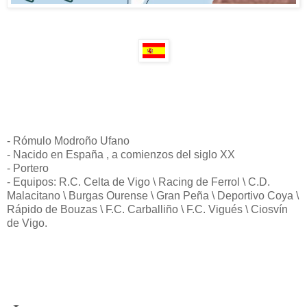
- Rómulo Modroño Ufano
- Nacido en España , a comienzos del siglo XX
- Portero
- Equipos: R.C. Celta de Vigo \ Racing de Ferrol \ C.D.
Malacitano \ Burgas Ourense \ Gran Peña \ Deportivo Coya \
Rápido de Bouzas \ F.C. Carballiño \ F.C. Vigués \ Ciosvín
de Vigo.