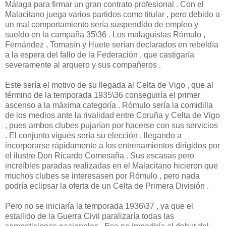
Málaga para firmar un gran contrato profesional . Con el
Malacitano juega varios partidos como titular , pero debido a
un mal comportamiento sería suspendido de empleo y
sueldo en la campaña 35\36 . Los malaguistas Rómulo ,
Fernández , Tomasín y Huete serían declarados en rebeldía
a la espera del fallo de la Federación , que castigaría
severamente al arquero y sus compañeros .
Este sería el motivo de su llegada al Celta de Vigo , que al
término de la temporada 1935\36 conseguiría el primer
ascenso a la máxima categoría . Rómulo sería la comidilla
de los medios ante la rivalidad entre Coruña y Celta de Vigo
, pues ambos clubes pujarían por hacerse con sus servicios
. El conjunto vigués sería su elección , llegando a
incorporarse rápidamente a los entrenamientos dirigidos por
el ilustre Don Ricardo Comesaña . Sus escasas pero
increíbles paradas realizadas en el Malacitano hicieron que
muchos clubes se interesasen por Rómulo , pero nada
podría eclipsar la oferta de un Celta de Primera División .
Pero no se iniciaría la temporada 1936\37 , ya que el
estallido de la Guerra Civil paralizaría todas las