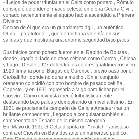
L
-
ejos de poder triunfar en el Celta como portero , Rómulo
consiguió defender el marco celeste en plena Guerra Civil ,
cunado recientemente el equipo había ascendido a Primera
División .
Decían de él que era un guardameta ágil , un auténtico
felino " paralotodo " , que derrochaba valentía en sus
salidas y que mostraba una enorme seguridad bajo palos .
Sus inicios como portero fueron en el Rápido de Bouzas ,
donde jugaría al lado de otros célticos como Correa , Chicha
y Lago . Desde 1927 defendió los colores gualdinegros y en
1929 firmaría por el Burgas de Ourense , previo paso por el
Carballiño , donde no duraría mucho . En el conjunto
orensano coincidió con otro hombre de pasado celtiña ,
Capesto , y en 1931 regresaría a Vigo para fichar por el
Ciosvín . Como ciovinista creció futbolisticamente ,
destacando bajo palos y demostrando un nivel altísimo . En
1931 se proclamaría campeón de Galicia Amateur tras un
brillante campeonato , llegando a conquistar también el
campeonato de España de la misma categoría .
En Mayo de 1931 el Celta disputa un " match " amistoso
contra el Ciosvín en Balaídos ante un numeroso público .