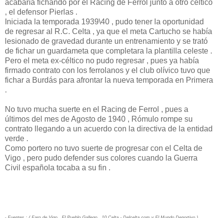
acabaría fichando por el Racing de Ferrol junto a otro céltico
, el defensor Pierlas .
Iniciada la temporada 1939\40 , pudo tener la oportunidad
de regresar al R.C. Celta , ya que el meta Cartucho se había
lesionado de gravedad durante un entrenamiento y se trató
de fichar un guardameta que completara la plantilla celeste .
Pero el meta ex-céltico no pudo regresar , pues ya había
firmado contrato con los ferrolanos y el club olívico tuvo que
fichar a Burdás para afrontar la nueva temporada en Primera
.
No tuvo mucha suerte en el Racing de Ferrol , pues a
últimos del mes de Agosto de 1940 , Rómulo rompe su
contrato llegando a un acuerdo con la directiva de la entidad
verde .
Como portero no tuvo suerte de progresar con el Celta de
Vigo , pero pudo defender sus colores cuando la Guerra
Civil española tocaba a su fin .
- Fuentes : ( Faro de Vigo , El Pueblo Gallego , 10 Celta - Delcelta.com y El Mundo Deportivo ) .