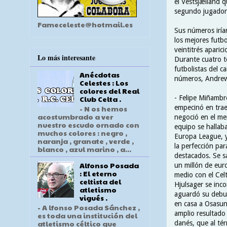
el Vestsjælland 
segundo jugador 
Fameceleste@hotmail.es
Sus números iría
los mejores futbo
veintitrés apari
Lo más interesante
Durante cuatro 
futbolistas del 
Anécdotas
números, Andrew 
Celestes : Los
colores del Real
- Felipe Miñambre
Club Celta .
empecinó en traer
- N os hemos
acostumbrado a ver
negoció en el mer
nuestro escudo ornado con
equipo se hallab
muchos colores : negro ,
Europa League, y
naranja , granate , verde ,
la perfección par
blanco , azul marino , a...
destacados. Se s
Alfonso Posada
un millón de eur
: El eterno
medio con el Cel
celtista del
Hjulsager se inco
atletismo
aguardó su debut 
vigués .
en casa a Osasun
- A lfonso Posada Sánchez ,
amplio resultado
es toda una institución del
atletismo céltico que
danés, que al té