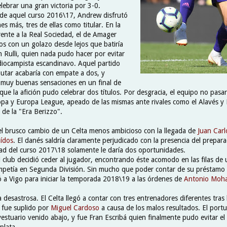
lebrar una gran victoria por 3-0.
 de aquel curso 2016\17, Andrew disfrutó
nes más, tres de ellas como titular. En la
rente a la Real Sociedad, el de Amager
os con un golazo desde lejos que batiría
n Rulli, quien nada pudo hacer por evitar
diocampista escandinavo. Aquel partido
putar acabaría con empate a dos, y
a muy buenas sensaciones en un final de
ue la afición pudo celebrar dos títulos. Por desgracia, el equipo no pasar
opa y Europa League, apeado de las mismas ante rivales como el Alavés y
n de la "Era Berizzo".
a el brusco cambio de un Celta menos ambicioso con la llegada de
Juan Car
aídos
. El danés saldría claramente perjudicado con la presencia del prepar
tad del curso 2017\18 solamente le daría dos oportunidades.
el club decidió ceder al jugador, encontrando éste acomodo en las filas d
petía en Segunda División. Sin mucho que poder contar de su préstamo e
ó a Vigo para iniciar la temporada 2018\19 a las órdenes de
Antonio Moh
esastrosa. El Celta llegó a contar con tres entrenadores diferentes tras 
fue suplido por
Miguel Cardoso
a causa de los malos resultados. El por
stuario venido abajo, y fue Fran Escribá quien finalmente pudo evitar e
plata.