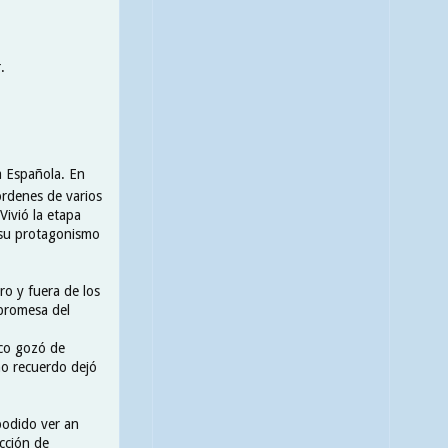
.
a Española. En
órdenes de varios
Vivió la etapa
 su protagonismo
o y fuera de los
promesa del
oco gozó de
o recuerdo dejó
 podido ver an
ección de