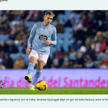
rtidos ligueros con el Celta, Andrew Hjulsager dejó un gol de bella factura ante la R