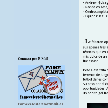
- Andrew Hjulsag
- Nacido en Amag
- Centrocampista
- Equipos: R.C. 
L
-
e faltaron o
sus apenas tres 
técnicos que en t
más dulce de un 
Contacta por E-Mail
fue escaso.
Pese a esa falta
terrenos de jueg
fútbol danés c
Su paso por el c
oportunidades. A
un bonito gol fr
Fameceleste@hotmail.es