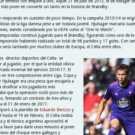
que terminó con empate a uno. Aquel 21 de julio de 2013, el de Amager se 
más joven en convertir un tanto en la historia de Brøndby.
n mejorando en cuestión de poco tiempo. En la campaña 2013\14 se eri
listas de la liga danesa pese a ser todavía juvenil. Hjulsager marcaría cuat
ciones, siendo considerado por la UEFA como el "One to Watch".
temporadas continuó jugando para el Brøndby, figurando como uno de lo
campeonato habiendo realizado un total de 98 partidos y 17 goles. Con se
sería tanteado por muchos clubes de Europa, el Celta entre ellos.
s -director deportivo del Celta- se
 al jugador, por el que la entidad olívica
cado invernal del ejercicio 2016\17. El
a en tres competiciones entre Liga, Copa y
 Hjulsager era una pieza que encajaría a
a dosificar a los jugadores más
abe que la operación costó poco más de
os, firmando un contrato de tres años y
ta el 31 de enero de 2017.
rporó a la plantilla de
Eduardo Berizzo
y
hasta el 19 de febrero. El Celta recibía
a y el técnico argentino aprovechó el
 a favor para darle unos minutos al joven
rmino del choque entre gallegos y