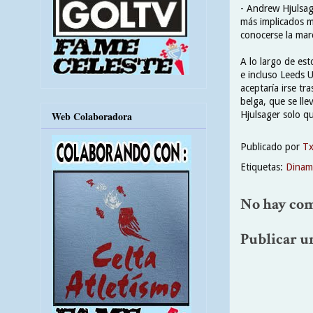
- Andrew Hjulsag
más implicados m
conocerse la mar
A lo largo de es
e incluso Leeds 
aceptaría irse tr
belga, que se ll
Hjulsager solo qu
Web Colaboradora
Publicado por
T
Etiquetas:
Dinam
No hay com
Publicar u