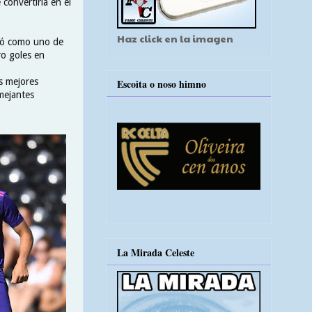
convertiría en el
Haz click en la imagen
gió como uno de
ro goles en
s mejores
Escoita o noso himno
mejantes
La Mirada Celeste