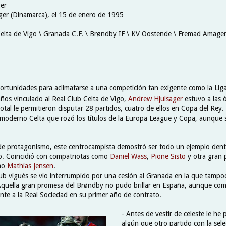
er
er (Dinamarca), el 15 de enero de 1995
Celta de Vigo \ Granada C.F. \ Brøndby IF \ KV Oostende \ Fremad Amager
portunidades para aclimatarse a una competición tan exigente como la Lig
años vinculado al Real Club Celta de Vigo,
Andrew Hjulsager
estuvo a las 
otal le permitieron disputar 28 partidos, cuatro de ellos en Copa del Rey. 
moderno Celta que rozó los títulos de la Europa League y Copa, aunque
 de protagonismo, este centrocampista demostró ser todo un ejemplo dentr
o. Coincidió con compatriotas como
Daniel Wass
,
Pione Sisto
y otra gran 
omo
Mathias Jensen
.
lub vigués se vio interrumpido por una cesión al Granada en la que tamp
quella gran promesa del Brøndby no pudo brillar en España, aunque com
ente a la Real Sociedad en su primer año de contrato.
- Antes de vestir de celeste le he
algún que otro partido con la sel