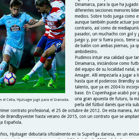
Dinamarca, para la que ha jugado
diferentes secciones menores lider
medios. Sobre todo juega como e
aunque también puede actuar por 
contrario, así como de mediapunt
pasador, un muchacho con gol y g
juego y, por si fuera poco, tiene
de balón con ambas piernas, ya q
ambidiestro.
Pudimos intuir esa calidad que tan
Dinamarca, iniciándose como futbol
del equipo de su localidad natal, 
Amager. Allí empezaría a jugar a l
hasta que el poderoso Brøndby se
talento, que ya en 2004 lo incorpo
base. En Copenhague acabó por p
una gran apuesta de futuro, la 
 el Celta, Hjulsager jugó para el Granada.
perla del fútbol danés que iría s
primer contrato profesional, el 25 de octubre de 2012. De esta manera, 
b de Brøndbyvester hasta verano de 2015, con un contrato que se ampliar
iga Española.
años, Hjulsager debutaría oficialmente en la Superliga danesa, en un encu