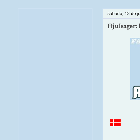
sábado, 13 de j
Hjulsager: 