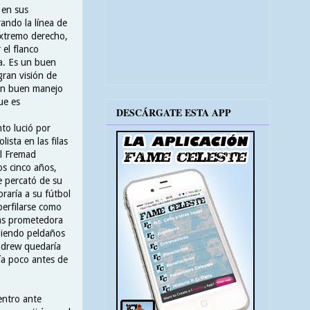
 en sus
ando la línea de
xtremo derecho,
el flanco
a. Es un buen
ran visión de
 un buen manejo
ue es
DESCÁRGATE ESTA APP
to lució por
ista en las filas
el Fremad
os cinco años,
 percató de su
raría a su fútbol
erfilarse como
más prometedora
ubiendo peldaños
Andrew quedaría
ía poco antes de
entro ante