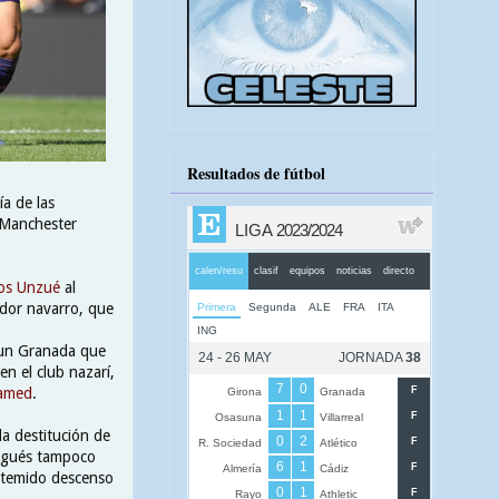
Resultados de fútbol
ía de las
 Manchester
los Unzué
al
ador navarro, que
e un Granada que
n el club nazarí,
amed
.
la destitución de
tugués tampoco
l temido descenso