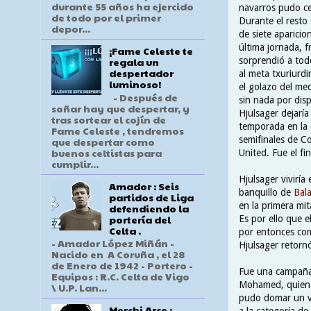
durante 55 años ha ejercido
navarros pudo ce
de todo por el primer
Durante el resto
depor...
de siete aparicio
última jornada, f
¡Fame Celeste te
sorprendió a tod
regala un
despertador
al meta txuriurdi
luminoso!
el golazo del me
- Después de
sin nada por dis
soñar hay que despertar, y
Hjulsager dejarí
tras sortear el cojín de
temporada en la q
Fame Celeste , tendremos
semifinales de C
que despertar como
buenos celtistas para
United. Fue el fi
cumplir...
Hjulsager vivirí
Amador : Seis
banquillo de
Bal
partidos de Liga
en la primera mi
defendiendo la
portería del
Es por ello que 
Celta .
por entonces com
- Amador López Miñán -
Hjulsager retorn
Nacido en A Coruña , el 28
de Enero de 1942 - Portero -
Fue una campaña d
Equipos : R.C. Celta de Vigo
Mohamed, quien 
\ U.P. Lan...
pudo domar un ve
Merchi Arce :
a la categoría de 