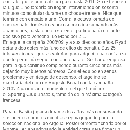
contrato que le uniría al club galo hasta 2011. Su estreno en
la Ligue 1 no tardaría en llegar, interviniendo en sesenta
minutos como titular durante un choque frente al Nice que
terminó con empate a uno. Corría la octava jornada del
campeonato doméstico y poco a poco iría sumando más
apariciones, hasta que en su tercer partido haría un tanto
decisivo para vencer al Le Mans por 2-1.
En aquella campaña 2008\09, y a sus dieciocho años, Ryad
dejaría dos goles más (uno de ellos de penalti). Sus 25
intervenciones ligueras valdrían para adquirir una confianza
que le permitiría seguir contando para el Sochaux, empresa
para la que continuó compitiendo durante cinco años más
dejando muy buenos números. Con el equipo en serios
problemas y en riesgo de descenso, el argelino se
marcharía del club de Auguste Bonal con la campaña
2013\14 ya iniciada, momento en el que firmó por
el Sporting Club Bastiais, también de la máxima categoría
francesa.
Para el Bastia jugaría durante dos años más conservando
sus buenos números mientras seguía jugando para la
selección nacional de Argelia. Posteriormente ficharía por el
Montpellier, abandonando la entidad corsa para firmar un