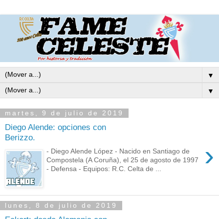
▼
▼
martes, 9 de julio de 2019
Diego Alende: opciones con
Berizzo.
›
- Diego Alende López - Nacido en Santiago de
Compostela (A Coruña), el 25 de agosto de 1997
- Defensa - Equipos: R.C. Celta de ...
lunes, 8 de julio de 2019