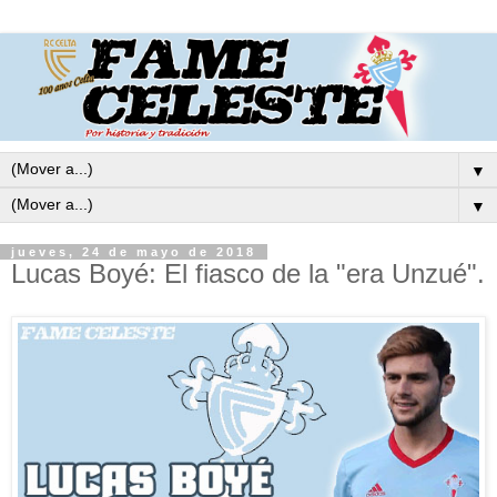
▼
▼
jueves, 24 de mayo de 2018
Lucas Boyé: El fiasco de la "era Unzué".