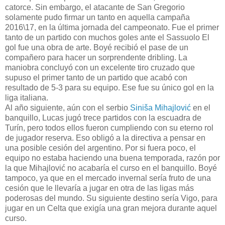
catorce. Sin embargo, el atacante de San Gregorio
solamente pudo firmar un tanto en aquella campaña
2016\17, en la última jornada del campeonato. Fue el primer
tanto de un partido con muchos goles ante el Sassuolo El
gol fue una obra de arte. Boyé recibió el pase de un
compañero para hacer un sorprendente dribling. La
maniobra concluyó con un excelente tiro cruzado que
supuso el primer tanto de un partido que acabó con
resultado de 5-3 para su equipo. Ese fue su único gol en la
liga italiana.
Al año siguiente, aún con el serbio
Siniša Mihajlović
en el
banquillo, Lucas jugó trece partidos con la escuadra de
Turín, pero todos ellos fueron cumpliendo con su eterno rol
de jugador reserva. Eso obligó a la directiva a pensar en
una posible cesión del argentino. Por si fuera poco, el
equipo no estaba haciendo una buena temporada, razón por
la que Mihajlović no acabaría el curso en el banquillo. Boyé
tampoco, ya que en el mercado invernal sería fruto de una
cesión que le llevaría a jugar en otra de las ligas más
poderosas del mundo. Su siguiente destino sería Vigo, para
jugar en un Celta que exigía una gran mejora durante aquel
curso.