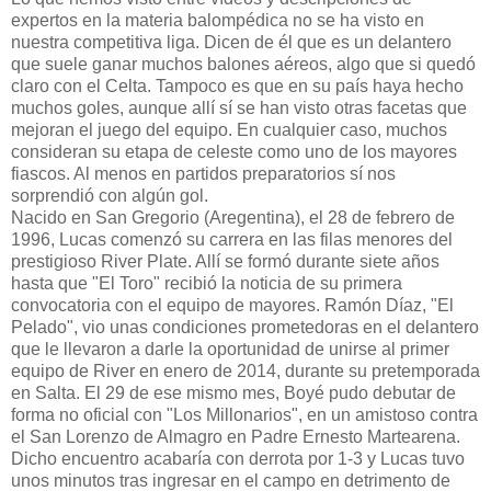
expertos en la materia balompédica no se ha visto en
nuestra competitiva liga. Dicen de él que es un delantero
que suele ganar muchos balones aéreos, algo que si quedó
claro con el Celta. Tampoco es que en su país haya hecho
muchos goles, aunque allí sí se han visto otras facetas que
mejoran el juego del equipo. En cualquier caso, muchos
consideran su etapa de celeste como uno de los mayores
fiascos. Al menos en partidos preparatorios sí nos
sorprendió con algún gol.
Nacido en San Gregorio (Aregentina), el 28 de febrero de
1996, Lucas comenzó su carrera en las filas menores del
prestigioso River Plate. Allí se formó durante siete años
hasta que "El Toro" recibió la noticia de su primera
convocatoria con el equipo de mayores. Ramón Díaz, "El
Pelado", vio unas condiciones prometedoras en el delantero
que le llevaron a darle la oportunidad de unirse al primer
equipo de River en enero de 2014, durante su pretemporada
en Salta. El 29 de ese mismo mes, Boyé pudo debutar de
forma no oficial con "Los Millonarios", en un amistoso contra
el San Lorenzo de Almagro en Padre Ernesto Martearena.
Dicho encuentro acabaría con derrota por 1-3 y Lucas tuvo
unos minutos tras ingresar en el campo en detrimento de