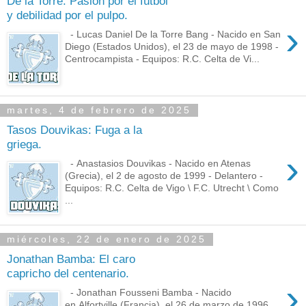
De la Torre: Pasión por el fútbol
y debilidad por el pulpo.
›
- Lucas Daniel De la Torre Bang - Nacido en San
Diego (Estados Unidos), el 23 de mayo de 1998 -
Centrocampista - Equipos: R.C. Celta de Vi...
martes, 4 de febrero de 2025
Tasos Douvikas: Fuga a la
griega.
›
- Anastasios Douvikas - Nacido en Atenas
(Grecia), el 2 de agosto de 1999 - Delantero -
Equipos: R.C. Celta de Vigo \ F.C. Utrecht \ Como
...
miércoles, 22 de enero de 2025
Jonathan Bamba: El caro
capricho del centenario.
›
- Jonathan Fousseni Bamba - Nacido
en Alfortville (Francia), el 26 de marzo de 1996