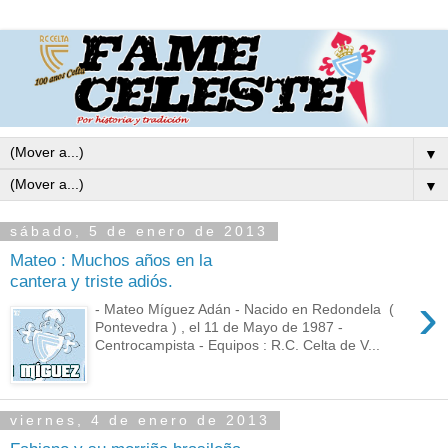
▼
▼
sábado, 5 de enero de 2013
Mateo : Muchos años en la
cantera y triste adiós.
›
- Mateo Míguez Adán - Nacido en Redondela (
Pontevedra ) , el 11 de Mayo de 1987 -
Centrocampista - Equipos : R.C. Celta de V...
viernes, 4 de enero de 2013