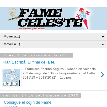
▼
▼
lunes, 4 de noviembre de 2019
Fran Escribá: El final de la fe.
›
- Francisco Escribá Segura - Nacido en Valencia,
el 3 de mayo de 1965 - Temporadas en el Celta:
2018\19 y 2019\20 (2) - Equipos...
viernes, 27 de septiembre de 2019
¡Consigue el cojín de Fame