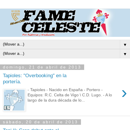
▼
▼
domingo, 21 de abril de 2013
Tapioles: "Overbooking" en la
portería.
›
- Tapioles - Nacido en España - Portero -
Equipos: R.C. Celta de Vigo \ C.D. Lugo. - A lo
largo de la dura década de lo...
sábado, 20 de abril de 2013