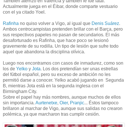
También aterrizó en Valencia y también le fue fatal.
Actualmente juega en el Éibar, donde comparte vestuario
con el ya citado Yoel.
Rafinha
no quiso volver a Vigo, al igual que
Denis Suárez
.
Ambos centrocampistas pretenden brillar con el Barça, pero
sus respectivos papeles no pasan de secundarios. El más
desafortunado es Rafinha, que hace poco se lesionó
gravemente de su rodilla. Un tipo de lesión que sufre todo
aquel que abandona la disciplina olívica.
Luego nos encontramos con casos de inmadurez, como son
los de
Yelko
y
Jota
. Los dos pretendían ser unas estrellas
del fútbol español, pero su exceso de ambición no les
permitió darse a conocer. Yelko acabó jugando en Segunda
B, mientras Jota está en la segunda inglesa con el
Birmingham City.
Sobre el papel hay más nombres, aunque muchos de ellos
sin importancia.
Aurtenetxe
,
Oier
,
Pranjic
... Éstos tampoco
brillaron al marchar de Vigo, aunque sus salidas no crearon
polémica, ya que marcharon tras cumplir cesión.