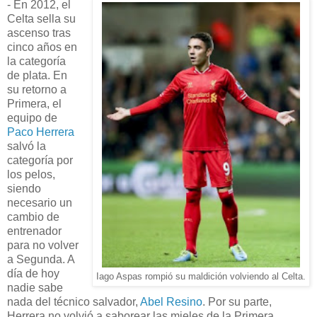
- En 2012, el
Celta sella su
ascenso tras
cinco años en
la categoría
de plata. En
su retorno a
Primera, el
equipo de
Paco Herrera
salvó la
categoría por
los pelos,
siendo
necesario un
cambio de
entrenador
para no volver
a Segunda. A
día de hoy
Iago Aspas rompió su maldición volviendo al Celta.
nadie sabe
nada del técnico salvador,
Abel Resino
. Por su parte,
Herrera no volvió a saborear las mieles de la Primera