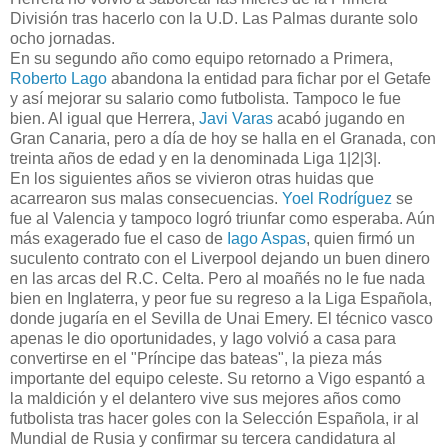
División tras hacerlo con la U.D. Las Palmas durante solo
ocho jornadas.
En su segundo año como equipo retornado a Primera,
Roberto Lago
abandona la entidad para fichar por el Getafe
y así mejorar su salario como futbolista. Tampoco le fue
bien. Al igual que Herrera,
Javi Varas
acabó jugando en
Gran Canaria, pero a día de hoy se halla en el Granada, con
treinta años de edad y en la denominada Liga 1|2|3|.
En los siguientes años se vivieron otras huidas que
acarrearon sus malas consecuencias.
Yoel Rodríguez
se
fue al Valencia y tampoco logró triunfar como esperaba. Aún
más exagerado fue el caso de
Iago Aspas
, quien firmó un
suculento contrato con el Liverpool dejando un buen dinero
en las arcas del R.C. Celta. Pero al moañés no le fue nada
bien en Inglaterra, y peor fue su regreso a la Liga Española,
donde jugaría en el Sevilla de Unai Emery. El técnico vasco
apenas le dio oportunidades, y Iago volvió a casa para
convertirse en el "Príncipe das bateas", la pieza más
importante del equipo celeste. Su retorno a Vigo espantó a
la maldición y el delantero vive sus mejores años como
futbolista tras hacer goles con la Selección Española, ir al
Mundial de Rusia y confirmar su tercera candidatura al