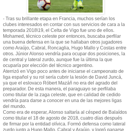
- Tras su brillante etapa en Francia, muchos serían los
clubes interesados en contar con sus servicios de cara a la
temporada 2018\19, el Celta de Vigo fue uno de ellos.
Mohamed, técnico celeste por entonces, buscaba perfilar
una buena defensa en la que se hallaban otros jugadores
como Araújo, Cabral, Roncaglia, Hugo Mallo y Costas entre
otros. Júnior Alonso vendría para ocupar dos posiciones, la
de central y lateral zurdo, aunque fue la última la que
ocuparía por elección del técnico argentino.
Aterrizó en Vigo poco antes de iniciarse el campeonato de
liga español y su rol sería cubrir la lesión de David Juncá,
ya que el eslovaco Róbert Mazáň no era del agrado del
preparador. De esta manera, el paraguayo se perfilaba
como titular de la zaga celeste, que en calidad de cedido
vendría para darse a conocer en una de las mejores ligas
del mundo.
Como era de esperar, Alonso saltaría al césped de Balaídos
como titular el 18 de agosto de 2018, cuatro días después
de firmar por la entidad olívica. Formó defensa como lateral
zurdo junto a Hugo Mallo, Cabral y Araújo, y logró ganarse