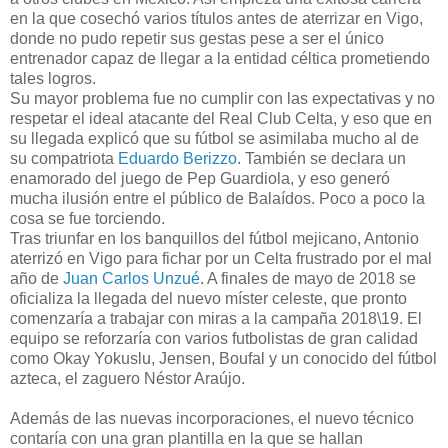
en la que cosechó varios títulos antes de aterrizar en Vigo,
donde no pudo repetir sus gestas pese a ser el único
entrenador capaz de llegar a la entidad céltica prometiendo
tales logros.
Su mayor problema fue no cumplir con las expectativas y no
respetar el ideal atacante del Real Club Celta, y eso que en
su llegada explicó que su fútbol se asimilaba mucho al de
su compatriota
Eduardo Berizzo
. También se declara un
enamorado del juego de Pep Guardiola, y eso generó
mucha ilusión entre el público de Balaídos. Poco a poco la
cosa se fue torciendo.
Tras triunfar en los banquillos del fútbol mejicano, Antonio
aterrizó en Vigo para fichar por un Celta frustrado por el mal
año de
Juan Carlos Unzué
. A finales de mayo de 2018 se
oficializa la llegada del nuevo míster celeste, que pronto
comenzaría a trabajar con miras a la campaña 2018\19. El
equipo se reforzaría con varios futbolistas de gran calidad
como Okay Yokuslu, Jensen, Boufal y un conocido del fútbol
azteca, el zaguero Néstor Araújo.
Además de las nuevas incorporaciones, el nuevo técnico
contaría con una gran plantilla en la que se hallan