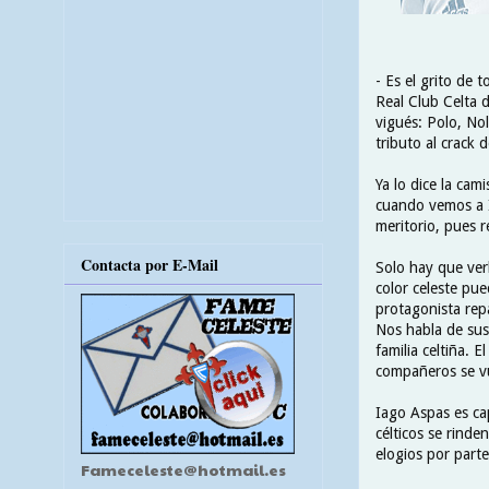
- Es el grito de 
Real Club Celta 
vigués: Polo, Nol
tributo al crack
Ya lo dice la cam
cuando vemos a Ia
meritorio, pues r
Contacta por E-Mail
Solo hay que ver
color celeste pue
protagonista rep
Nos habla de sus
familia celtiña. 
compañeros se vu
Iago Aspas es cap
célticos se rind
elogios por part
Fameceleste@hotmail.es