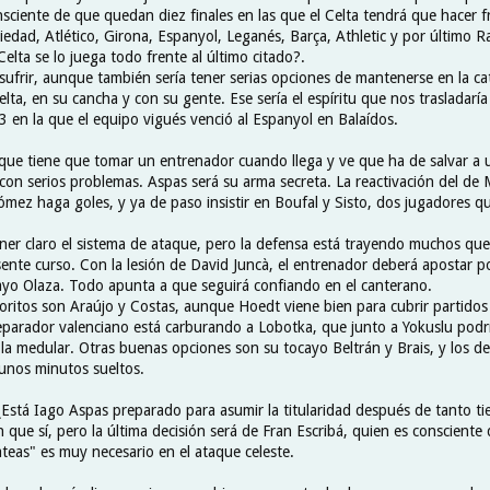
sciente de que quedan diez finales en las que el Celta tendrá que hacer fre
iedad, Atlético, Girona, Espanyol, Leganés, Barça, Athletic y por último R
Celta se lo juega todo frente al último citado?.
sufrir, aunque también sería tener serias opciones de mantenerse en la ca
lta, en su cancha y con su gente. Ese sería el espíritu que nos trasladaría
en la que el equipo vigués venció al Espanyol en Balaídos.
 que tiene que tomar un entrenador cuando llega y ve que ha de salvar a
on serios problemas. Aspas será su arma secreta. La reactivación del de 
mez haga goles, y ya de paso insistir en Boufal y Sisto, dos jugadores qu
ener claro el sistema de ataque, pero la defensa está trayendo muchos qu
sente curso. Con la lesión de David Juncà, el entrenador deberá apostar po
yo Olaza. Todo apunta a que seguirá confiando en el canterano.
voritos son Araújo y Costas, aunque Hoedt viene bien para cubrir partidos
eparador valenciano está carburando a Lobotka, que junto a Yokuslu podr
 la medular. Otras buenas opciones son su tocayo Beltrán y Brais, y los 
unos minutos sueltos.
¿Está Iago Aspas preparado para asumir la titularidad después de tanto ti
que sí, pero la última decisión será de Fran Escribá, quien es consciente 
ateas" es muy necesario en el ataque celeste.