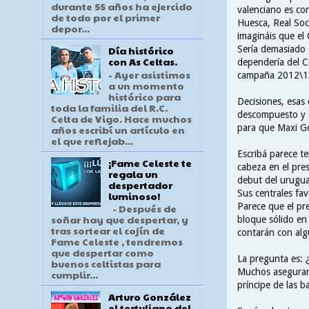
durante 55 años ha ejercido
valenciano es con
de todo por el primer
Huesca, Real Soc
depor...
imagináis que el 
Sería demasiado 
Día histórico
con As Celtas.
dependería del Ce
- Ayer asistimos
campaña 2012\13 
a un momento
histórico para
Decisiones, esas
toda la familia del R.C.
descompuesto y c
Celta de Vigo. Hace muchos
para que Maxi Gó
años escribí un artículo en
el que reflejab...
Escribá parece t
¡Fame Celeste te
cabeza en el pre
regala un
debut del urugua
despertador
Sus centrales fa
luminoso!
Parece que el pr
- Después de
soñar hay que despertar, y
bloque sólido en
tras sortear el cojín de
contarán con alg
Fame Celeste , tendremos
que despertar como
La pregunta es: 
buenos celtistas para
Muchos aseguran 
cumplir...
príncipe de las b
Arturo González
el tertuliano del