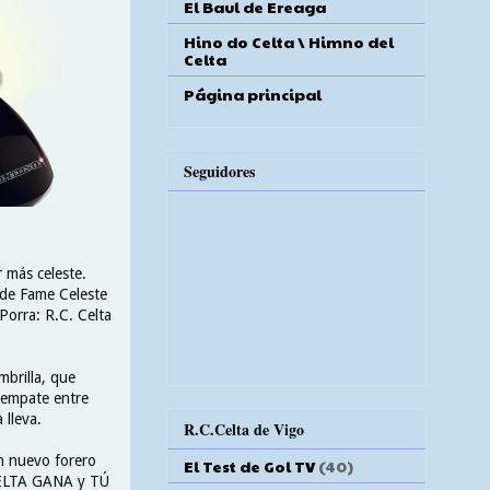
El Baul de Ereaga
Hino do Celta \ Himno del
Celta
Página principal
Seguidores
 más celeste.
 de Fame Celeste
Porra: R.C. Celta
mbrilla, que
e empate entre
 lleva.
R.C.Celta de Vigo
en nuevo forero
El Test de Gol TV
(40)
 CELTA GANA y TÚ