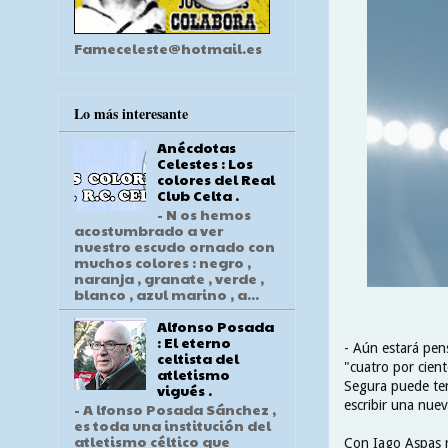
Fameceleste@hotmail.es
Lo más interesante
Anécdotas
Celestes : Los
colores del Real
Club Celta .
- N os hemos
acostumbrado a ver
nuestro escudo ornado con
muchos colores : negro ,
naranja , granate , verde ,
blanco , azul marino , a...
Alfonso Posada
: El eterno
- Aún estará pen
celtista del
"cuatro por cient
atletismo
Segura puede tene
vigués .
escribir una nuev
- A lfonso Posada Sánchez ,
es toda una institución del
atletismo céltico que
Con Iago Aspas r