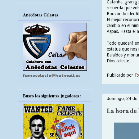
Catanha, gran go
recuerda que volv
Bouzón lo identi
Anécdotas Celestes
El mejor reconoc
cambio en el him
Aspas. Hasta el 
Todo quedará en 
estatua que nos r
Balaídos y monum
Dios celeste.
fameceleste@hotmail.es
Publicado por
T
Busco los siguientes jugadores :
domingo, 24 de
La hora de 