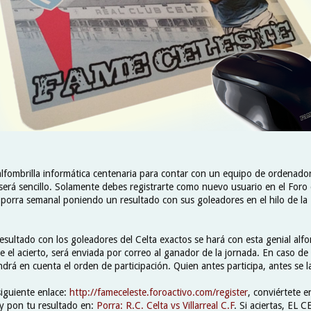
alfombrilla informática centenaria para contar con un equipo de ordenador
 será sencillo. Solamente debes registrarte como nuevo usuario en el Foro
a porra semanal poniendo un resultado con sus goleadores en el hilo de la 
resultado con los goleadores del Celta exactos se hará con esta genial alfo
e el acierto, será enviada por correo al ganador de la jornada. En caso d
ndrá en cuenta el orden de participación. Quien antes participa, antes se la
siguiente enlace:
http://fameceleste.foroactivo.com/register
, conviértete 
y pon tu resultado en:
Porra: R.C. Celta vs Villarreal C.F
. Si aciertas, EL