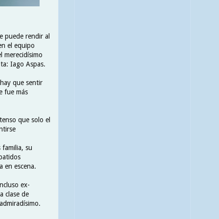
e puede rendir al
en el equipo
el merecidísimo
lta: Iago Aspas.
 hay que sentir
te fue más
tenso que solo el
ntirse
familia, su
batidos
a en escena.
Incluso ex-
a clase de
 admiradísimo.