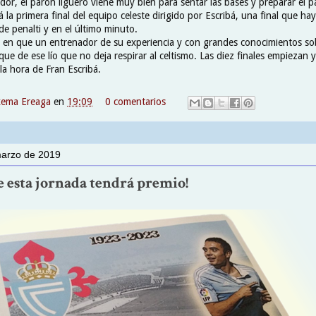
or, el parón liguero viene muy bien para sentar las bases y preparar el pa
erá la primera final del equipo celeste dirigido por Escribá, una final que 
e penalti y en el último minuto.
en que un entrenador de su experiencia y con grandes conocimientos sob
ue de ese lío que no deja respirar al celtismo. Las diez finales empiezan 
la hora de Fran Escribá.
xema Ereaga
en
19:09
0 comentarios
marzo de 2019
e esta jornada tendrá premio!