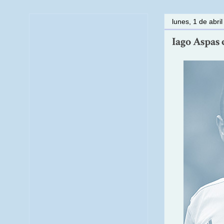
lunes, 1 de abri
Iago Aspas