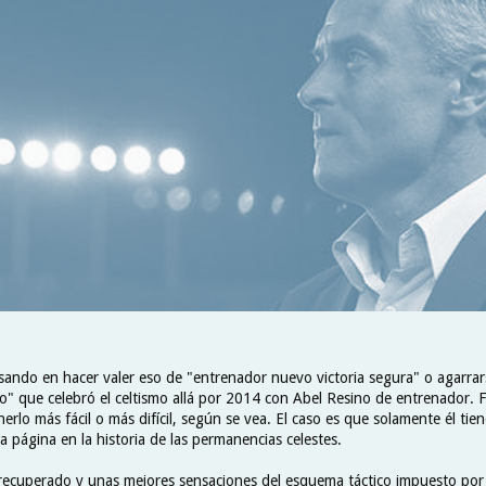
sando en hacer valer eso de "entrenador nuevo victoria segura" o agarrars
o" que celebró el celtismo allá por 2014 con Abel Resino de entrenador. F
rlo más fácil o más difícil, según se vea. El caso es que solamente él tien
a página en la historia de las permanencias celestes.
ecuperado y unas mejores sensaciones del esquema táctico impuesto por é