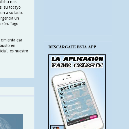
 Michu nos
s, su tocayo
on a su lado.
urgencia un
azón: Iago
cimienta esa
 busto en
DESCÁRGATE ESTA APP
cia", es nuestro