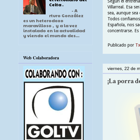
Según el entrenad
Celta .
Villarreal. Esa s
- A
sea, aunque sea d
rturo González
Todos confiamos 
es un heterodoxo
Española, nos saq
maravilloso , y a la vez
instalado en la actualidad
concentrarse. Es 
y viendo el mundo des...
Publicado por
T
Web Colaboradora
viernes, 22 de 
¡La porra d