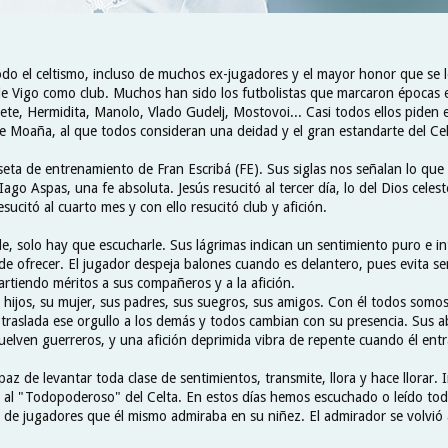
todo el celtismo, incluso de muchos ex-jugadores y el mayor honor que se l
de Vigo como club. Muchos han sido los futbolistas que marcaron épocas 
ete, Hermidita, Manolo, Vlado Gudelj, Mostovoi... Casi todos ellos piden 
 de Moaña, al que todos consideran una deidad y el gran estandarte del Ce
iseta de entrenamiento de Fran Escribá (FE). Sus siglas nos señalan lo que
go Aspas, una fe absoluta. Jesús resucitó al tercer día, lo del Dios celes
esucitó al cuarto mes y con ello resucitó club y afición.
le, solo hay que escucharle. Sus lágrimas indican un sentimiento puro e in
de ofrecer. El jugador despeja balones cuando es delantero, pues evita se
artiendo méritos a sus compañeros y a la afición.
 hijos, su mujer, sus padres, sus suegros, sus amigos. Con él todos somos 
El traslada ese orgullo a los demás y todos cambian con su presencia. Sus a
elven guerreros, y una afición deprimida vibra de repente cuando él entr
az de levantar toda clase de sentimientos, transmite, llora y hace llorar. 
en al "Todopoderoso" del Celta. En estos días hemos escuchado o leído tod
e de jugadores que él mismo admiraba en su niñez. El admirador se volvió