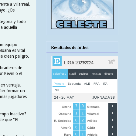
nte a Villarreal,
ayo. ¿Os
tegoría y todo
 a aquella
 un equipo
Resultados de fútbol
Moaña es vital
e crean peligro.
ebraderos de
r Kevin o el
 en ventaja.
ían formar un
demás jugadores
empo inactivo?.
de que "El