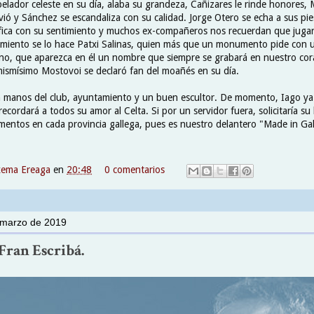
elador celeste en su día, alaba su grandeza, Cañizares le rinde honores,
ió y Sánchez se escandaliza con su calidad. Jorge Otero se echa a sus pie
fica con su sentimiento y muchos ex-compañeros nos recuerdan que jugar
imiento se lo hace Patxi Salinas, quien más que un monumento pide con 
no, que aparezca en él un nombre que siempre se grabará en nuestro cor
mismísimo Mostovoi se declaró fan del moañés en su día.
manos del club, ayuntamiento y un buen escultor. De momento, Iago ya 
ecordará a todos su amor al Celta. Si por un servidor fuera, solicitaría su
entos en cada provincia gallega, pues es nuestro delantero "Made in Gali
xema Ereaga
en
20:48
0 comentarios
 marzo de 2019
Fran Escribá.