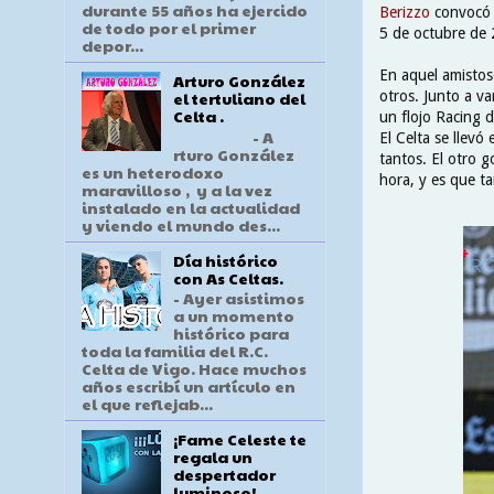
durante 55 años ha ejercido
Berizzo
convocó a
de todo por el primer
5 de octubre de
depor...
En aquel amistos
Arturo González
otros. Junto a v
el tertuliano del
Celta .
un flojo Racing d
- A
El Celta se llevó
rturo González
tantos. El otro 
es un heterodoxo
hora, y es que t
maravilloso , y a la vez
instalado en la actualidad
y viendo el mundo des...
Día histórico
con As Celtas.
- Ayer asistimos
a un momento
histórico para
toda la familia del R.C.
Celta de Vigo. Hace muchos
años escribí un artículo en
el que reflejab...
¡Fame Celeste te
regala un
despertador
luminoso!