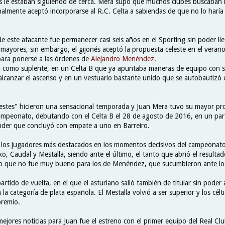
s le estaban siguiendo de cerca. Mera supo que muchos clubes buscaban 
inalmente aceptó incorporarse al R.C. Celta a sabiendas de que no lo haría 
de este atacante fue permanecer casi seis años en el Sporting sin poder ll
 mayores, sin embargo, el gijonés aceptó la propuesta celeste en el veran
para ponerse a las órdenes de
Alejandro Menéndez
.
a como suplente, en un Celta B que ya apuntaba maneras de equipo con s
 alcanzar el ascenso y en un vestuario bastante unido que se autobautiz
estes" hicieron una sensacional temporada y Juan Mera tuvo su mayor pr
campeonato, debutando con el Celta B el 28 de agosto de 2016, en un part
der que concluyó con empate a uno en Barreiro.
los jugadores más destacados en los momentos decisivos del campeonato
o, Caudal y Mestalla, siendo ante el último, el tanto que abrió el resultad
do que no fue muy bueno para los de Menéndez, que sucumbieron ante los
artido de vuelta, en el que el asturiano salió también de titular sin poder
 la categoría de plata española. El Mestalla volvió a ser superior y los cél
premio.
ejores noticias para Juan fue el estreno con el primer equipo del Real Cl