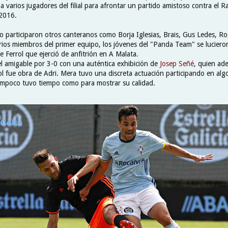
 varios jugadores del filial para afrontar un partido amistoso contra el Ra
 2016.
o participaron otros canteranos como Borja Iglesias, Brais, Gus Ledes, Ros
arios miembros del primer equipo, los jóvenes del "Panda Team" se luciero
e Ferrol que ejerció de anfitrión en A Malata.
 el amigable por 3-0 con una auténtica exhibición de
Josep Señé
, quien ad
gol fue obra de Adri. Mera tuvo una discreta actuación participando en al
ampoco tuvo tiempo como para mostrar su calidad.