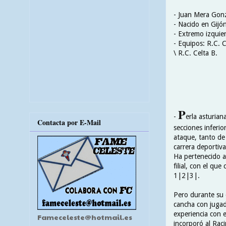
- Juan Mera Gon
- Nacido en Gijó
- Extremo izquie
- Equipos: R.C. 
\ R.C. Celta B.
P
-
erla asturia
Contacta por E-Mail
secciones inferi
ataque, tanto de
carrera deportiva
Ha pertenecido a
filial, con el qu
1|2|3|.
Pero durante su 
cancha con jugado
experiencia con e
Fameceleste@hotmail.es
incorporó al Raci