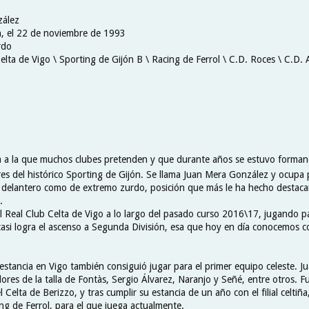
zález
n, el 22 de noviembre de 1993
rdo
Celta de Vigo \ Sporting de Gijón B \ Racing de Ferrol \ C.D. Roces \ C.D
na a la que muchos clubes pretenden y que durante años se estuvo forman
ores del histórico Sporting de Gijón. Se llama Juan Mera González y ocupa 
 delantero como de extremo zurdo, posición que más le ha hecho destacar
.
l Real Club Celta de Vigo a lo largo del pasado curso 2016\17, jugando p
e casi logra el ascenso a Segunda División, esa que hoy en día conocemos 
estancia en Vigo también consiguió jugar para el primer equipo celeste. J
res de la talla de Fontàs, Sergio Álvarez, Naranjo y Señé, entre otros. F
l Celta de Berizzo, y tras cumplir su estancia de un año con el filial celtiñ
ng de Ferrol, para el que juega actualmente.