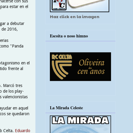
hacerse con sus
para estar en el
Haz click en la imagen
egar a debutar
o de 2016,
Escoita o noso himno
erias
ó como "Panda
otagonismo en el
ido frente al
. Marcó tres
o de los play-
 valencionistas
La Mirada Celeste
 ayudar en aquel
ticos se quedaron
ub Celta.
Eduardo