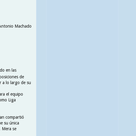
. Antonio Machado
do en las
posiciones de
 a lo largo de su
ara el equipo
como Liga
uan compartió
ue su única
a, Mera se