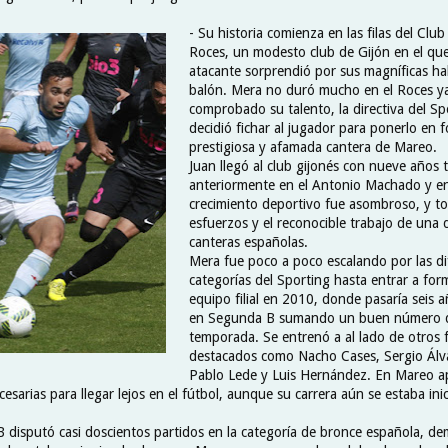
- Su historia comienza en las filas del Clu
Roces, un modesto club de Gijón en el que
atacante sorprendió por sus magníficas hab
balón. Mera no duró mucho en el Roces y
comprobado su talento, la directiva del Sp
decidió fichar al jugador para ponerlo en 
prestigiosa y afamada cantera de Mareo.
Juan llegó al club gijonés con nueve años 
anteriormente en el Antonio Machado y en
crecimiento deportivo fue asombroso, y to
esfuerzos y el reconocible trabajo de una 
canteras españolas.
Mera fue poco a poco escalando por las di
categorías del Sporting hasta entrar a for
equipo filial en 2010, donde pasaría seis 
en Segunda B sumando un buen número d
temporada. Se entrenó a al lado de otros f
destacados como Nacho Cases, Sergio Álv
Pablo Lede y Luis Hernández. En Mareo a
cesarias para llegar lejos en el fútbol, aunque su carrera aún se estaba ini
B disputó casi doscientos partidos en la categoría de bronce española, d