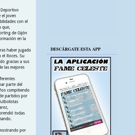
b Deportivo
 el joven
ilidades con el
a que,
orting de Gijón
formación en la
DESCÁRGATE ESTA APP
tras haber jugado
 el Roces. Su
do gracias a sus
de las mejores
ferentes
mar parte del
años compitiendo
e partidos por
utbolistas
arez,
prendió todas
ciando.
emostrando por