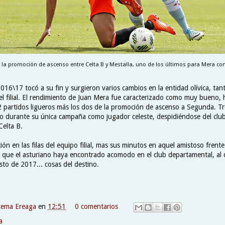
 la promoción de ascenso entre Celta B y Mestalla, uno de los últimos para Mera co
16\17 tocó a su fin y surgieron varios cambios en la entidad olívica, tan
l filial. El rendimiento de Juan Mera fue caracterizado como muy bueno,
2 partidos ligueros más los dos de la promoción de ascenso a Segunda. Tre
o durante su única campaña como jugador celeste, despidiéndose del club
Celta B.
ón en las filas del equipo filial, mas sus minutos en aquel amistoso frente
so que el asturiano haya encontrado acomodo en el club departamental, al
sto de 2017... cosas del destino.
xema Ereaga
en
12:51
0 comentarios
a