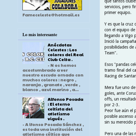
qué tantos clube
servicios, pero f
primer equipo.
Fameceleste@hotmail.es
Y es que la cruz 
con el equipo de
Lo más interesante
llegando a Vigo 
Inició la campañ
Anécdotas
posibilidades de
Celestes : Los
Team".
colores del Real
Club Celta .
Esos "pandas cel
- N os hemos
acostumbrado a ver
tramo final del 
nuestro escudo ornado con
Racing de Santan
muchos colores : negro ,
naranja , granate , verde ,
Mera fue uno de 
blanco , azul marino , a...
goles, ante Corux
Alfonso Posada
offs, un resulta
: El eterno
por 2-3.
celtista del
Peor fue aún el p
atletismo
posible ascenso a
vigués .
sin su merecido 
- A lfonso Posada Sánchez ,
es toda una institución del
atletismo céltico que
Pero una de las m