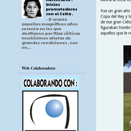
Inicios
prometedores
Fue un gran año p
con el Celta .
Copa del Rey y l
- D urante
de ese gran Celta
aquellos magníficos años
figuraban hombre
sesenta en los que
desfilaron por filas célticas
aquellos que le r
muchísimos atletas de
grandes condiciones , nos
en...
Web Colaboradora