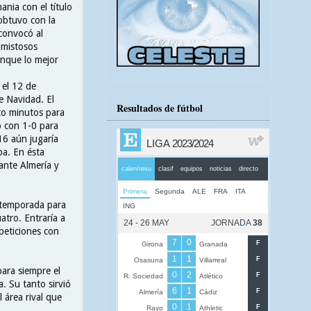
ania con el título
obtuvo con la
convocó al
amistosos
unque lo mejor
 el 12 de
e Navidad. El
Resultados de fútbol
co minutos para
ó con 1-0 para
16 aún jugaría
pa. En ésta
 ante Almería y
retemporada para
atro. Entraría a
peticiones con
ara siempre el
. Su tanto sirvió
 área rival que