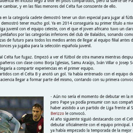
sidencia en incluso llegó a vivir en pisos compartidos, pero la suerte de 
 cambiar, y en las filas menores del Celta fue consciente de ello.
a en la categoría cadete demostró tener un don especial para jugar al fútb
demostró tener mucho gol. Ya en 2014 conseguiría su primer título a nive
iga juvenil con el equipo celeste, con el que el joven africano tuvo un cl
 peldaños por las categorías inferiores del club de Balaídos, sonando com
s de futuro para todos los medios antes de llegar al equipo filial antes d
onces ya jugaba para la selección española juvenil.
l al Celta fue fugaz. Empezó a ver el fútbol de otra manera mientras desp
pañeros con clase como Borja Iglesias, Samu Araújo, Iván Villar o Josep 
llegaría a compartir experiencias en el primer equipo.
artidos con el Celta B y anotó un gol. Ya había entrenado con el equipo d
paciencia llegar a formar parte del mismo, contando con su primera convoc
- Aún no sería el momento de debutar en la 
pero Pape ya podía presumir con sus compañer
haber asistido a un partido de Liga frente al 
Berizzo
le convocó.
Al año siguiente siguió destacando con el Cel
debutar oficialmente con el equipo principal.
ya había empezado la temporada de la mejor 