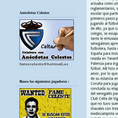
actuaba como un 
reglamentarios, 
Anécdotas Celestes
escolar que part
primeros pasos po
jugando al fútbo
de ello, ya que c
colegio, se esca
tanto le entusia
senegaleses apre
futbolera, hasta
España para insta
residía en Tener
fameceleste@hotmail.es
Palencia para in
fútbol. Allí hizo
amor, por lo qu
de su estancia e
Busco los siguientes jugadores :
Coruña para jug
concluida su etap
del senegalés par
Club Celta de Vi
que no tuvo suer
chavales con tres
mediocampista vi