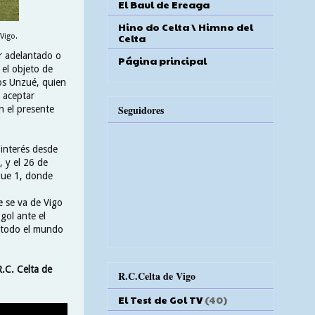
El Baul de Ereaga
Hino do Celta \ Himno del
Celta
Vigo.
r adelantado o
Página principal
 el objeto de
os Unzué, quien
 aceptar
Seguidores
n el presente
interés desde
, y el 26 de
igue 1, donde
 se va de Vigo
gol ante el
, todo el mundo
R.C. Celta de
R.C.Celta de Vigo
El Test de Gol TV
(40)