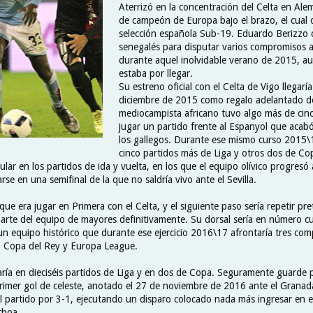
Aterrizó en la concentración del Celta en Alem
de campeón de Europa bajo el brazo, el cual 
selección española Sub-19. Eduardo Berizzo 
senegalés para disputar varios compromisos 
durante aquel inolvidable verano de 2015, a
estaba por llegar.
Su estreno oficial con el Celta de Vigo llegaría
diciembre de 2015 como regalo adelantado d
mediocampista africano tuvo algo más de cin
jugar un partido frente al Espanyol que acab
los gallegos. Durante ese mismo curso 2015\
cinco partidos más de Liga y otros dos de Co
itular en los partidos de ida y vuelta, en los que el equipo olívico progresó
rse en una semifinal de la que no saldría vivo ante el Sevilla.
que era jugar en Primera con el Celta, y el siguiente paso sería repetir p
parte del equipo de mayores definitivamente. Su dorsal sería en número cu
un equipo histórico que durante ese ejercicio 2016\17 afrontaría tres com
ga, Copa del Rey y Europa League.
ría en dieciséis partidos de Liga y en dos de Copa. Seguramente guarde p
rimer gol de celeste, anotado el 27 de noviembre de 2016 ante el Granada
l partido por 3-1, ejecutando un disparo colocado nada más ingresar en el
choa.