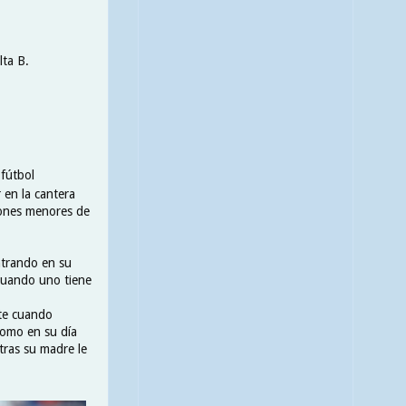
lta B.
fútbol
en la cantera
ciones menores de
ntrando en su
 cuando uno tiene
nte cuando
como en su día
tras su madre le