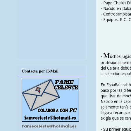
- Pape Cheikh D
- Nacido en Daka
- Centrocampista
- Equipos: R.C. C
M
-
uchos jugad
profesionalmente
del Celta a debut
Contacta por E-Mail
la selección espa
En España acabó
paso por las dife
que tirar de moch
Nacido en la cap
solamente tenía 
llegó a reconocer
exigía que se cen
Fameceleste@hotmail.es
- Su primer equip