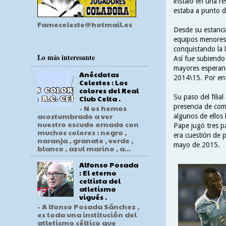
instaló en una re
estaba a punto de
Fameceleste@hotmail.es
Desde su estanci
equipos menores 
conquistando la l
Lo más interesante
Así fue subiendo
mayores esperanza
Anécdotas
2014\15. Por ent
Celestes : Los
colores del Real
Su paso del filia
Club Celta .
presencia de com
- N os hemos
acostumbrado a ver
algunos de ellos 
nuestro escudo ornado con
Pape jugó tres p
muchos colores : negro ,
era cuestión de 
naranja , granate , verde ,
mayo de 2015.
blanco , azul marino , a...
Alfonso Posada
: El eterno
celtista del
atletismo
vigués .
- A lfonso Posada Sánchez ,
es toda una institución del
atletismo céltico que