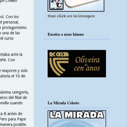
Pape Cheikh
Haz click en la imagen
ol. Con los
l personal,
aro protagonismo.
o una de las
Escoita o noso himno
el curso
untaba ante la
Señé. Con
e mayores y solo
atoria el 10 de
máxima categoría,
os del filial de
La Mirada Celeste
Sevilla cuando
ta B antes de
 Pero para Pape
manera posible.