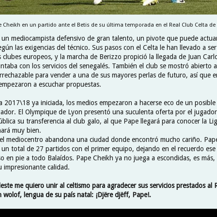
 Cheikh en un partido ante el Betis de su última temporada en el Real Club Celta de 
 un mediocampista defensivo de gran talento, un pivote que puede actua
gún las exigencias del técnico. Sus pasos con el Celta le han llevado a ser
clubes europeos, y la marcha de Berizzo propició la llegada de Juan Carl
ntaba con los servicios del senegalés. También el club se mostró abierto a
irrechazable para vender a una de sus mayores perlas de futuro, así que e
empezaron a escuchar propuestas.
 2017\18 ya iniciada, los medios empezaron a hacerse eco de un posible 
ugador. El Olympique de Lyon presentó una suculenta oferta por el jugador
blica su transferencia al club galo, al que Pape llegará para conocer la L
hará muy bien.
 el mediocentro abandona una ciudad donde encontró mucho cariño. Pape
un total de 27 partidos con el primer equipo, dejando en el recuerdo ese 
 en pie a todo Balaídos. Pape Cheikh ya no juega a escondidas, es más
u impresionante calidad.
ste me quiero unir al celtismo para agradecer sus servicios prestados al 
n wolof, lengua de su país natal: ¡Djëre djëff, Pape!.