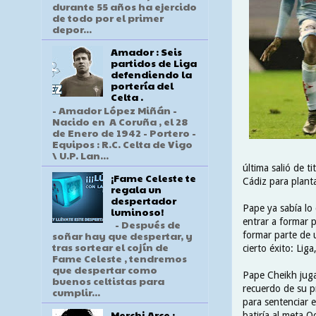
durante 55 años ha ejercido
de todo por el primer
depor...
Amador : Seis
partidos de Liga
defendiendo la
portería del
Celta .
- Amador López Miñán -
Nacido en A Coruña , el 28
de Enero de 1942 - Portero -
Equipos : R.C. Celta de Vigo
\ U.P. Lan...
última salió de t
¡Fame Celeste te
Cádiz para planta
regala un
despertador
Pape ya sabía lo 
luminoso!
entrar a formar 
- Después de
soñar hay que despertar, y
formar parte de 
tras sortear el cojín de
cierto éxito: Li
Fame Celeste , tendremos
que despertar como
Pape Cheikh juga
buenos celtistas para
recuerdo de su p
cumplir...
para sentenciar e
Merchi Arce :
batiría al meta O