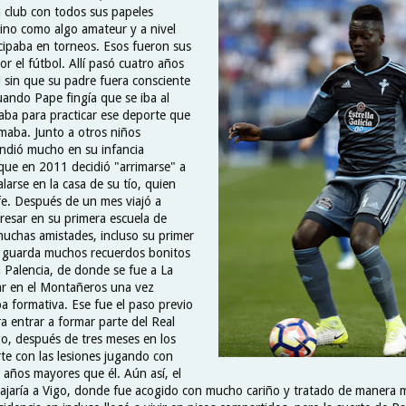
club con todos sus papeles
sino como algo amateur y a nivel
icipaba en torneos. Esos fueron sus
r el fútbol. Allí pasó cuatro años
l sin que su padre fuera consciente
uando Pape fingía que se iba al
paba para practicar ese deporte que
smaba. Junto a otros niños
ndió mucho en su infancia
 que en 2011 decidió "arrimarse" a
larse en la casa de su tío, quien
ife. Después de un mes viajó a
gresar en su primera escuela de
 muchas amistades, incluso su primer
e guarda muchos recuerdos bonitos
n Palencia, de donde se fue a La
ar en el Montañeros una vez
a formativa. Ese fue el paso previo
a entrar a formar parte del Real
go, después de tres meses en los
te con las lesiones jugando con
 años mayores que él. Aún así, el
ajaría a Vigo, donde fue acogido con mucho cariño y tratado de manera m