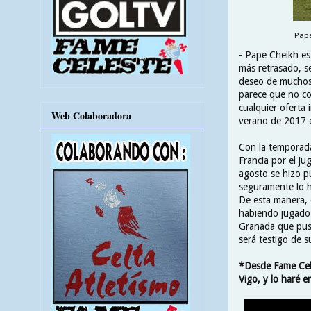
Pape
- Pape Cheikh es
más retrasado, se
deseo de muchos 
parece que no co
cualquier oferta 
Web Colaboradora
verano de 2017 
Con la temporada
Francia por el j
agosto se hizo pú
seguramente lo 
De esta manera,
habiendo jugado 
Granada que puso
será testigo de s
*Desde Fame Cele
Vigo, y lo haré e