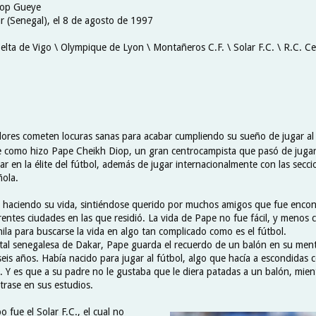
iop Gueye
r (Senegal), el 8 de agosto de 1997
elta de Vigo \ Olympique de Lyon \ Montañeros C.F. \ Solar F.C. \ R.C. Ce
ores cometen locuras sanas para acabar cumpliendo su sueño de jugar al 
 como hizo Pape Cheikh Diop, un gran centrocampista que pasó de jugar 
ar en la élite del fútbol, además de jugar internacionalmente con las sec
ñola.
 haciendo su vida, sintiéndose querido por muchos amigos que fue enco
rentes ciudades en las que residió. La vida de Pape no fue fácil, y menos
ila para buscarse la vida en algo tan complicado como es el fútbol.
ital senegalesa de Dakar, Pape guarda el recuerdo de un balón en su me
seis años. Había nacido para jugar al fútbol, algo que hacía a escondidas 
. Y es que a su padre no le gustaba que le diera patadas a un balón, mien
trase en sus estudios.
o fue el Solar F.C., el cual no