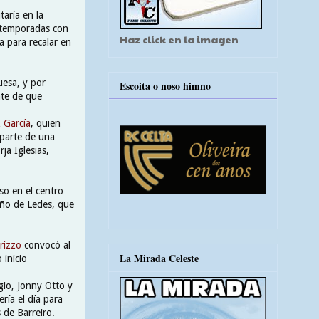
aría en la
 temporadas con
Haz click en la imagen
a para recalar en
uesa, y por
Escoita o noso himno
nte de que
 García
, quien
 parte de una
rja Iglesias,
so en el centro
año de Ledes, que
rizzo
convocó al
La Mirada Celeste
 inicio
gio, Jonny Otto y
ría el día para
 de Barreiro.