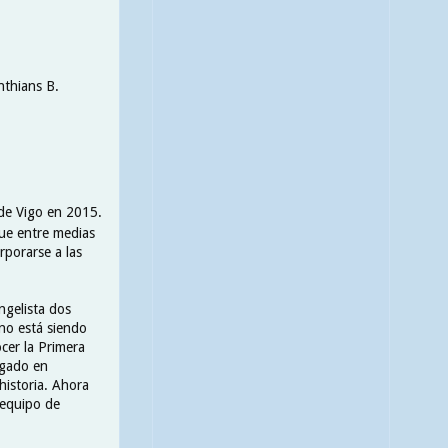
nthians B.
 de Vigo en 2015.
ue entre medias
rporarse a las
ngelista dos
no está siendo
ocer la Primera
ugado en
historia. Ahora
 equipo de