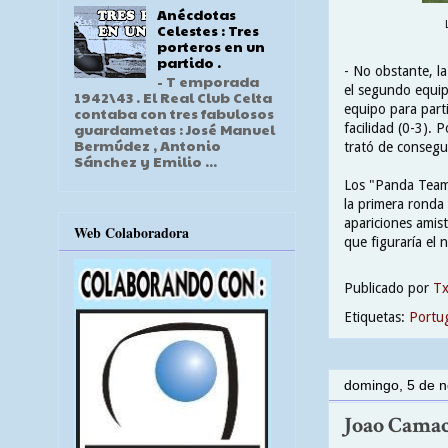
Anécdotas
Celestes : Tres
porteros en un
partido .
- No obstante, la
- T emporada
el segundo equip
1942\43 . El Real Club Celta
equipo para part
contaba con tres fabulosos
guardametas : José Manuel
facilidad (0-3). 
Bermúdez , Antonio
trató de consegu
Sánchez y Emilio ...
Los "Panda Team"
la primera ronda 
apariciones amist
Web Colaboradora
que figuraría el
Publicado por
T
Etiquetas:
Portu
domingo, 5 de 
Joao Camac