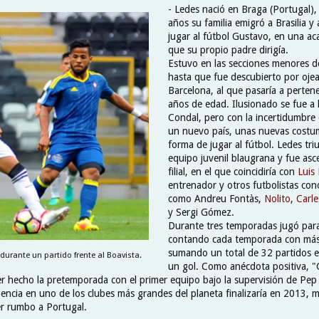
- Ledes nació en Braga (Portugal)
años su familia emigró a Brasilia y 
jugar al fútbol Gustavo, en una a
que su propio padre dirigía.
Estuvo en las secciones menores d
hasta que fue descubierto por ojea
Barcelona, al que pasaría a pertene
años de edad. Ilusionado se fue a 
Condal, pero con la incertidumbre
un nuevo país, unas nuevas costu
forma de jugar al fútbol. Ledes tri
equipo juvenil blaugrana y fue asc
filial, en el que coincidiría con
Luis
entrenador y otros futbolistas con
como Andreu Fontàs,
Nolito
,
Carle
y Sergi Gómez.
Durante tres temporadas jugó para e
contando cada temporada con más
sumando un total de 32 partidos 
urante un partido frente al Boavista.
un gol. Como anécdota positiva, 
r hecho la pretemporada con el primer equipo bajo la supervisión de Pep
encia en uno de los clubes más grandes del planeta finalizaría en 2013, 
r rumbo a Portugal.