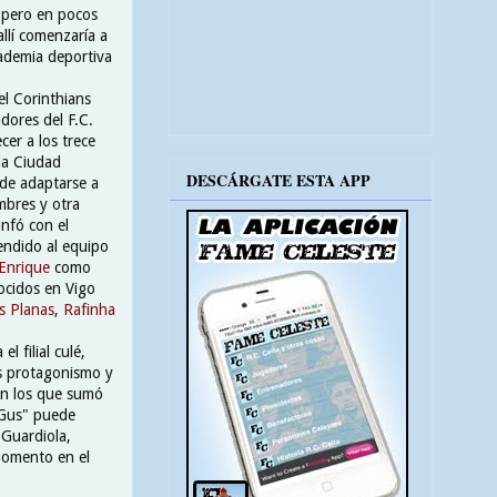
, pero en pocos
allí comenzaría a
cademia deportiva
el Corinthians
dores del F.C.
cer a los trece
la Ciudad
DESCÁRGATE ESTA APP
 de adaptarse a
mbres y otra
unfó con el
endido al equipo
 Enrique
como
ocidos en Vigo
s Planas
,
Rafinha
l filial culé,
 protagonismo y
en los que sumó
"Gus" puede
 Guardiola,
momento en el