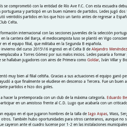
ís se comprometió con la entidad de Río Ave F.C. Con esta escuadra debut
 portuguesa y participó en un buen número de partidos. Ledes jugó dos
utó veintidós partidos en los que hizo un tanto antes de regresar a Españ
 Club Celta.
ormación internacional con las secciones juveniles de la selección portug
en la cantera del Barça, el mediocampista luso se plantó en Vigo conscie
ar en el equipo filial, que militaba en la Segunda B española.
 invierno del curso 2015\16 ingresó en el Celta B de
Alejandro Menéndez
emplazaba a Torres Gómez por sus malos inicios. Ledes pasaría a formar
ue se hallaban jugadores con aires de Primera como
Goldar
, Iván Villar y Bo
entó muy bien al filial celtiña. Gracias a sus actuaciones el equipo ganó pe
ayudó a que finalmente se eludiese en descenso a Tercera. Fue un buen 
isiete partidos e hizo dos goles.
 a hacer la pretemporada con un club de la máxima categoría.
Eduardo Be
rticipar en un amistoso frente al C.D. Lugo que acabaría con un criticado
n equipo en el que jugaron hombres de la talla de
Iago Aspas
, Wass, Ser
e otros. También hubo oportunidades para otros canteranos, aunque no se
ue cayeron ante el cuadro lucense por 1-2 en las instalaciones municipales