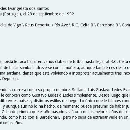
edes Evangelista dos Santos
a (Portugal), el 28 de septiembre de 1992
elta de Vigo \ Reus Deportiu \ Río Ave \ R.C. Celta B \ Barcelona B \ Cori
mpista le tocó bailar en varios clubes de fútbol hasta llegar al R.C. Celta
 de bailar samba a atreverse con la muñeira, aunque también es cierto q
una sardana, danza que está volviendo a interpretar actualmente tras inco
us Deportiu.
iendo su carrera como su propio nombre. Se llama Luís Gustavo Ledes Eva
 le conocen como Gustavo Ledes o Ledes simplemente. Desde luego que 
 diferentes países y distintos estilos de juego. Lo único que le falta es con
la, y aunque aún no lo ha hecho, de momento puede presumir de haber j
 Celta de primera que el año pasado vivió uno de los mejores años de su 
da, como hizo con el Barcelona B, pero no sería de extrañar verle en un
róximos años.