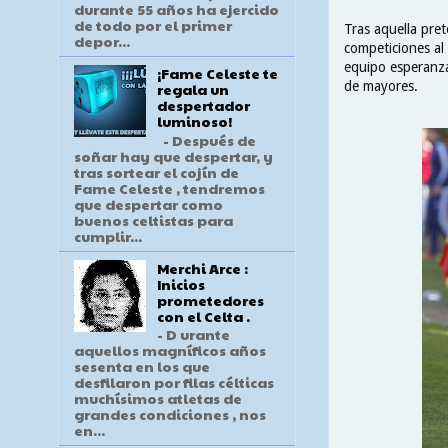
durante 55 años ha ejercido
de todo por el primer
Tras aquella pre
depor...
competiciones al
equipo esperanza
¡Fame Celeste te
de mayores.
regala un
despertador
luminoso!
- Después de
soñar hay que despertar, y
tras sortear el cojín de
Fame Celeste , tendremos
que despertar como
buenos celtistas para
cumplir...
Merchi Arce :
Inicios
prometedores
con el Celta .
- D urante
aquellos magníficos años
sesenta en los que
desfilaron por filas célticas
muchísimos atletas de
grandes condiciones , nos
en...