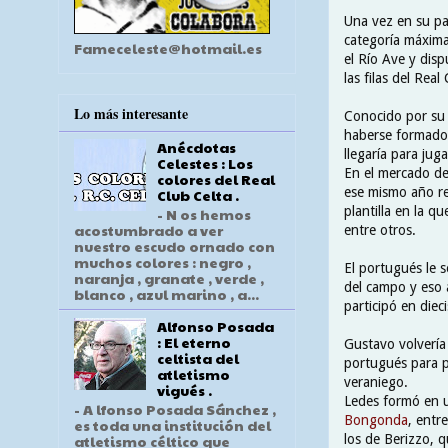
Una vez en su pa
categoría máxima
Fameceleste@hotmail.es
el Río Ave y disp
las filas del Real
Lo más interesante
Conocido por su f
haberse formado 
Anécdotas
llegaría para jug
Celestes : Los
En el mercado de
colores del Real
ese mismo año re
Club Celta .
plantilla en la q
- N os hemos
acostumbrado a ver
entre otros.
nuestro escudo ornado con
muchos colores : negro ,
El portugués le s
naranja , granate , verde ,
del campo y eso 
blanco , azul marino , a...
participó en diec
Alfonso Posada
: El eterno
Gustavo volvería
celtista del
portugués para pa
atletismo
veraniego.
vigués .
Ledes formó en u
- A lfonso Posada Sánchez ,
Bongonda
, entr
es toda una institución del
los de Berizzo, q
atletismo céltico que