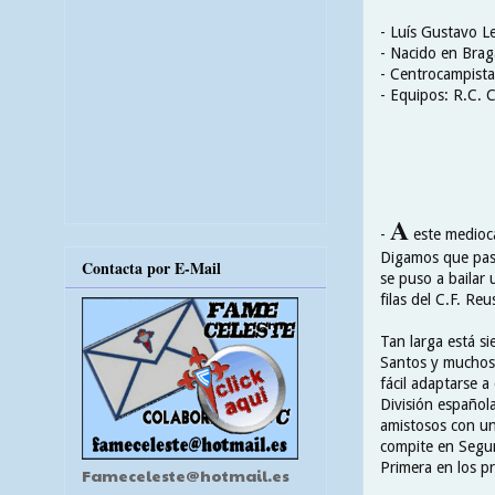
- Luís Gustavo L
- Nacido en Brag
- Centrocampista
- Equipos: R.C. C
A
-
este medioca
Digamos que pasó
Contacta por E-Mail
se puso a bailar 
filas del C.F. Re
Tan larga está s
Santos y muchos
fácil adaptarse a
División españo
amistosos con un
compite en Segun
Primera en los p
Fameceleste@hotmail.es