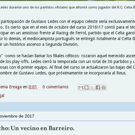
Ledes durante uno de los partidos oficiales que afrontó como jugador del R.C. Celta B
 participación de Gustavo Ledes con el equipo celeste sería exclusivament
o. Es cierto que en el mes de octubre del curso 2016\17 contó para el téc
icipar en un amistoso frente al Racing de Ferrol, partido que el Celta ga
Por lo demás, el mediocampista portugués se entregó totalmente al Celta B
ir un histórico ascenso a Segunda División.
 -como se hacían llamar los filiales célticos- rozaron aquel merecido asc
de los play-offs. Ledes cerró la temporada con un total de 36 partidos y 
osas con el primer equipo. Al final del curso se actualizaron las bajas del C
 nombre de Gustavo Ledes, que próximamente se incorporaría al Reus.
xema Ereaga
en
0:01
0 comentarios
gal
noviembre de 2017
ho: Un vecino en Barreiro.