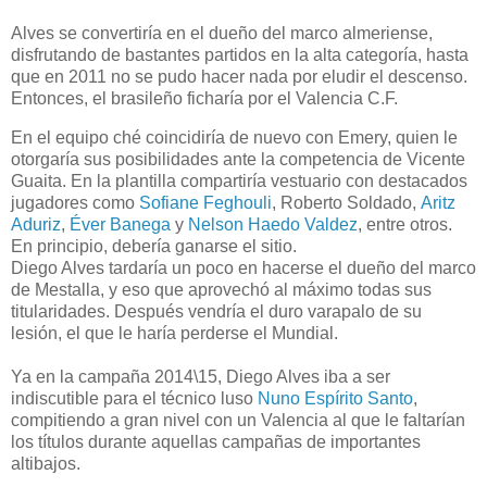
Alves se convertiría en el dueño del marco almeriense,
disfrutando de bastantes partidos en la alta categoría, hasta
que en 2011 no se pudo hacer nada por eludir el descenso.
Entonces, el brasileño ficharía por el Valencia C.F.
En el equipo ché coincidiría de nuevo con Emery, quien le
otorgaría sus posibilidades ante la competencia de Vicente
Guaita. En la plantilla compartiría vestuario con destacados
jugadores como
Sofiane Feghouli
, Roberto Soldado,
Aritz
Aduriz
,
Éver Banega
y
Nelson Haedo Valdez
, entre otros.
En principio, debería ganarse el sitio.
Diego Alves tardaría un poco en hacerse el dueño del marco
de Mestalla, y eso que aprovechó al máximo todas sus
titularidades. Después vendría el duro varapalo de su
lesión, el que le haría perderse el Mundial.
Ya en la campaña 2014\15, Diego Alves iba a ser
indiscutible para el técnico luso
Nuno Espírito Santo
,
compitiendo a gran nivel con un Valencia al que le faltarían
los títulos durante aquellas campañas de importantes
altibajos.