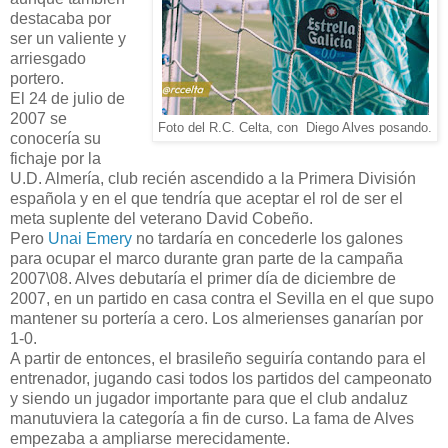
destacaba por
ser un valiente y
arriesgado
portero.
El 24 de julio de
2007 se
Foto del R.C. Celta, con Diego Alves posando.
conocería su
fichaje por la
U.D. Almería, club recién ascendido a la Primera División
española y en el que tendría que aceptar el rol de ser el
meta suplente del veterano David Cobeño.
Pero
Unai Emery
no tardaría en concederle los galones
para ocupar el marco durante gran parte de la campaña
2007\08. Alves debutaría el primer día de diciembre de
2007, en un partido en casa contra el Sevilla en el que supo
mantener su portería a cero. Los almerienses ganarían por
1-0.
A partir de entonces, el brasileño seguiría contando para el
entrenador, jugando casi todos los partidos del campeonato
y siendo un jugador importante para que el club andaluz
manutuviera la categoría a fin de curso. La fama de Alves
empezaba a ampliarse merecidamente.