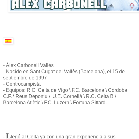
- Álex Carbonell Vallés
- Nacido en Sant Cugat del Vallès (Barcelona), el 15 de
septiembre de 1997
- Centrocampista
- Equipos: R.C. Celta de Vigo \ F.C. Barcelona \ Córdoba
C.F. \ Reus Deportiu \ U.E. Cornellà \ R.C. Celta B \
Barcelona Atlètic \ F.C. Luzern \ Fortuna Sittard.
L
-
legó al Celta ya con una gran experiencia a sus