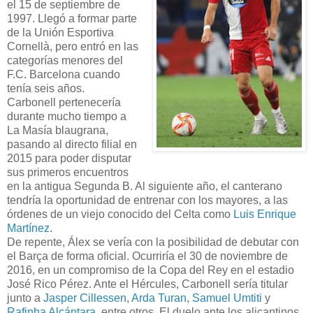
el 15 de septiembre de
1997. Llegó a formar parte
de la Unión Esportiva
Cornellà, pero entró en las
categorías menores del
F.C. Barcelona cuando
tenía seis años.
Carbonell pertenecería
durante mucho tiempo a
La Masía blaugrana,
pasando al directo filial en
2015 para poder disputar
sus primeros encuentros
en la antigua Segunda B. Al siguiente año, el canterano
tendría la oportunidad de entrenar con los mayores, a las
órdenes de un viejo conocido del Celta como
Luis Enrique
Martínez
.
De repente, Álex se vería con la posibilidad de debutar con
el Barça de forma oficial. Ocurriría el 30 de noviembre de
2016, en un compromiso de la Copa del Rey en el estadio
José Rico Pérez. Ante el Hércules, Carbonell sería titular
junto a
Jasper Cillessen
,
Arda Turan
,
Samuel Umtiti
y
Rafinha Alcántara
, entre otros. El duelo ante los alicantinos