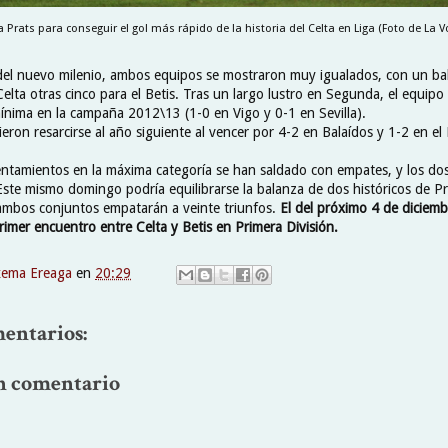
a Prats para conseguir el gol más rápido de la historia del Celta en Liga (Foto de La Vo
 del nuevo milenio, ambos equipos se mostraron muy igualados, con un ba
 Celta otras cinco para el Betis. Tras un largo lustro en Segunda, el equipo 
mínima en la campaña 2012\13 (1-0 en Vigo y 0-1 en Sevilla).
eron resarcirse al año siguiente al vencer por 4-2 en Balaídos y 1-2 en el 
entamientos en la máxima categoría se han saldado con empates, y los dos
Este mismo domingo podría equilibrarse la balanza de dos históricos de Pri
 ambos conjuntos empatarán a veinte triunfos.
El del próximo 4 de diciembr
imer encuentro entre Celta y Betis en Primera División.
xema Ereaga
en
20:29
entarios:
n comentario