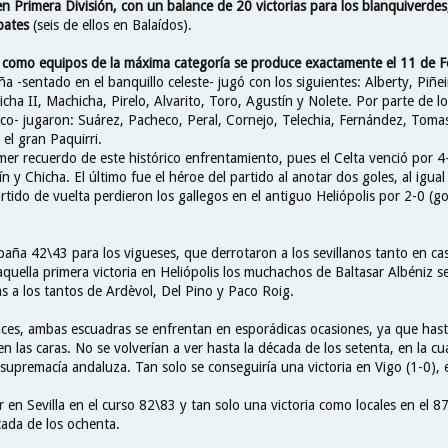
n Primera División, con un balance de 20 victorias para los blanquiverdes
pates
(seis de ellos en Balaídos).
o como equipos de la máxima categoría se produce exactamente el 11 de 
 -sentado en el banquillo celeste- jugó con los siguientes: Alberty, Piñei
cha II, Machicha, Pirelo, Alvarito, Toro, Agustín y Nolete. Por parte de l
co- jugaron: Suárez, Pacheco, Peral, Cornejo, Telechia, Fernández, Tomas
 el gran Paquirri.
imer recuerdo de este histórico enfrentamiento, pues el Celta venció por 4
n y Chicha. El último fue el héroe del partido al anotar dos goles, al igual
artido de vuelta perdieron los gallegos en el antiguo Heliópolis por 2-0 (go
paña 42\43 para los vigueses, que derrotaron a los sevillanos tanto en ca
 aquella primera victoria en Heliópolis los muchachos de Baltasar Albéniz 
as a los tantos de Ardèvol, Del Pino y Paco Roig.
nces, ambas escuadras se enfrentan en esporádicas ocasiones, ya que has
 las caras. No se volverían a ver hasta la década de los setenta, en la cual
 supremacía andaluza. Tan solo se conseguiría una victoria en Vigo (1-0),
 en Sevilla en el curso 82\83 y tan solo una victoria como locales en el 87
cada de los ochenta.