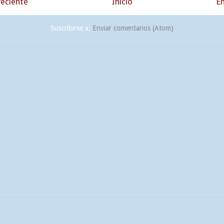
eciente
Inicio
En
Suscribirse a:
Enviar comentarios (Atom)