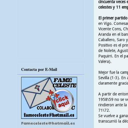
cincuenta veces e
celestes y 11 em
El primer partid
en Vigo. Comesaña
Vicente Cons, Chi
Aranda en el ban
Caballero, Saro y
Positivo es el pr
de Nolete, Agustí
Paquirri. En el p
Valera).
Contacta por E-Mail
Mejor fue la cam
Sevilla (1-3). En
claramente graci
A partir de ento
1958\59 no se ven
rindieron ante la
71\72.
Se vuelve a ganar
transcurrió la dé
Fameceleste@hotmail.es