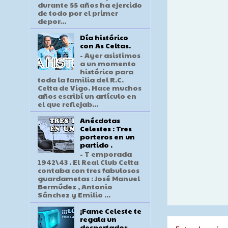
durante 55 años ha ejercido
de todo por el primer
depor...
Día histórico
con As Celtas.
- Ayer asistimos
a un momento
histórico para
toda la familia del R.C.
Celta de Vigo. Hace muchos
años escribí un artículo en
el que reflejab...
Anécdotas
Celestes : Tres
porteros en un
partido .
- T emporada
1942\43 . El Real Club Celta
contaba con tres fabulosos
guardametas : José Manuel
Bermúdez , Antonio
Sánchez y Emilio ...
¡Fame Celeste te
regala un
despertador