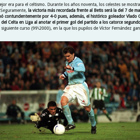
jor era para el celtismo. Durante los años noventa, los celestes se mostr
. Seguramente,
la victoria más recordada frente al Betis será la del 7 de m
nó contundentemente por 4-0 pues, además, el histórico goleador Vlado G
 del Celta en Liga al anotar el primer gol del partido a los catorce segund
el siguiente curso (99\2000), en la que los pupilos de Víctor Fernández ga