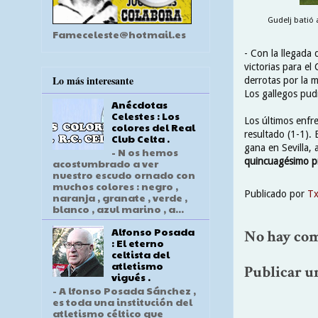
Gudelj batió 
Fameceleste@hotmail.es
- Con la llegada
victorias para el
Lo más interesante
derrotas por la 
Los gallegos pudi
Anécdotas
Celestes : Los
Los últimos enfr
colores del Real
resultado (1-1). 
Club Celta .
gana en Sevilla,
- N os hemos
quincuagésimo pr
acostumbrado a ver
nuestro escudo ornado con
muchos colores : negro ,
Publicado por
T
naranja , granate , verde ,
blanco , azul marino , a...
Alfonso Posada
No hay com
: El eterno
celtista del
atletismo
Publicar u
vigués .
- A lfonso Posada Sánchez ,
es toda una institución del
atletismo céltico que