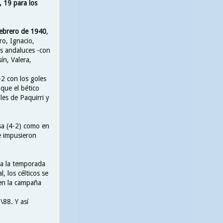
, 19 para los
Febrero de 1940
,
ro, Ignacio,
os andaluces -con
ín, Valera,
-2 con los goles
 que el bético
les de Paquirri y
sa (4-2) como en
se impusieron
ta la temporada
, los célticos se
 en la campaña
\88. Y así