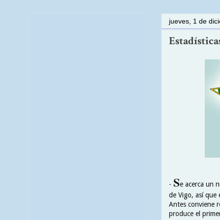
jueves, 1 de di
Estadística
S
-
e acerca un n
de Vigo, así que
Antes conviene r
produce el prime