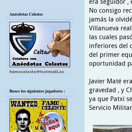
era seguidor ,
No consigo reco
Anécdotas Celestes
jamás la olvid
Villanueva real
las cuales pas
inferiores del 
del primer equ
oportunidad pa
fameceleste@hotmail.es
Javier Maté era
gravedad , y C
Busco los siguientes jugadores :
ya que Patxi s
Servicio Milita