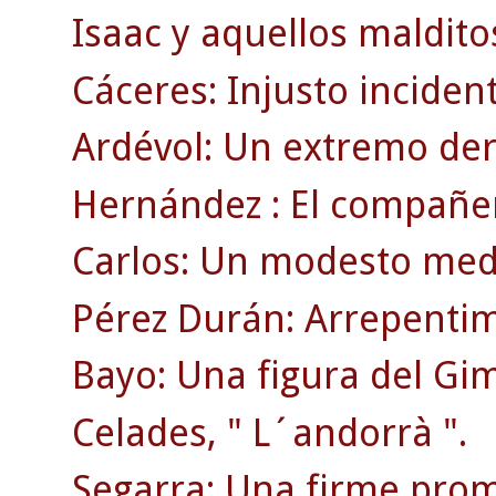
Isaac y aquellos maldito
Cáceres: Injusto inciden
Ardévol: Un extremo der
Hernández : El compañer
Carlos: Un modesto medi
Pérez Durán: Arrepentim
Bayo: Una figura del Gi
Celades, " L´andorrà ".
Segarra: Una firme prom