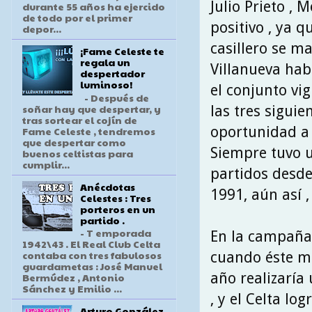
Julio Prieto ,
durante 55 años ha ejercido
de todo por el primer
positivo , ya q
depor...
casillero se ma
¡Fame Celeste te
regala un
Villanueva hab
despertador
luminoso!
el conjunto vi
- Después de
soñar hay que despertar, y
las tres sigui
tras sortear el cojín de
oportunidad a 
Fame Celeste , tendremos
que despertar como
Siempre tuvo u
buenos celtistas para
cumplir...
partidos desde
Anécdotas
1991, aún así 
Celestes : Tres
porteros en un
partido .
- T emporada
En la campaña 
1942\43 . El Real Club Celta
contaba con tres fabulosos
cuando éste mi
guardametas : José Manuel
año realizaría
Bermúdez , Antonio
Sánchez y Emilio ...
, y el Celta l
Arturo González