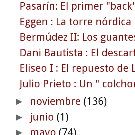
Pasarín: El primer "back"
Eggen : La torre nórdica 
Bermúdez II: Los guante
Dani Bautista : El desca
Eliseo I : El repuesto de L
Julio Prieto : Un " colcho
noviembre
(136)
►
junio
(1)
►
mayo
(74)
►