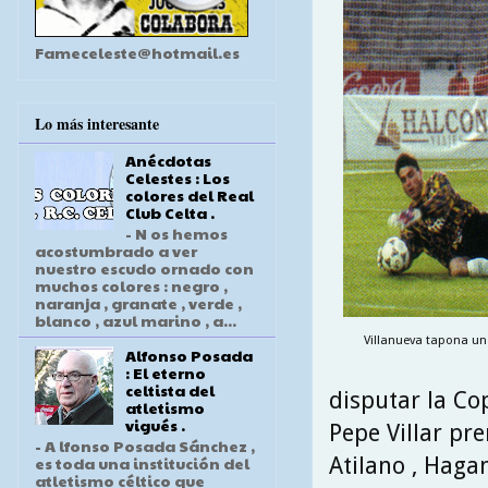
Fameceleste@hotmail.es
Lo más interesante
Anécdotas
Celestes : Los
colores del Real
Club Celta .
- N os hemos
acostumbrado a ver
nuestro escudo ornado con
muchos colores : negro ,
naranja , granate , verde ,
blanco , azul marino , a...
Villanueva tapona un 
Alfonso Posada
: El eterno
celtista del
disputar la Co
atletismo
vigués .
Pepe Villar pr
- A lfonso Posada Sánchez ,
Atilano , Hagan
es toda una institución del
atletismo céltico que