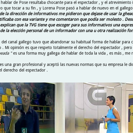
hablar de Pose resultaba chocante para el espectador , y el atrevimiento 
o que tocar a su fin , y Lorena Pose pasó a hablar de nuevo en el galleg
de la dirección de informativos me pidieron que dejase de usar la ghe
tificaba con esa variante y me comentaron que podía ser molesto . Desd
explican que la TVG tiene que escoger para sus informativos una expre
e la elección personal de un informador con una u otra realización foné
ta del canal gallego tuvo que abandonar su habitual forma de hablar para 
 . Mi opinión es que respeto totalmente el derecho del espectador , pero a
heada "
es una forma muy gallega de hablar de toda la vida , es más , me 
 es una gran profesional y aceptó las nuevas normas que su empresa le dic
el derecho del espectador .