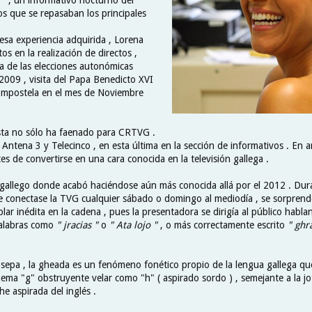
os que se repasaban los principales
sa experiencia adquirida , Lorena
os en la realización de directos ,
a de las elecciones autonómicas
2009 , visita del Papa Benedicto XVI
ompostela en el mes de Noviembre
ista no sólo ha faenado para CRTVG .
 Antena 3 y Telecinco , en esta última en la sección de informativos . En
es de convertirse en una cara conocida en la televisión gallega .
l gallego donde acabó haciéndose aún más conocida allá por el 2012 . Dur
e conectase la TVG cualquier sábado o domingo al mediodía , se sorprende
lar inédita en la cadena , pues la presentadora se dirigía al público habl
alabras como
" jracias "
o
" Ata lojo "
, o más correctamente escrito
" ghr
 sepa , la gheada es un fenómeno fonético propio de la lengua gallega qu
ema "g" obstruyente velar como "h" ( aspirado sordo ) , semejante a la jo
he aspirada del inglés .