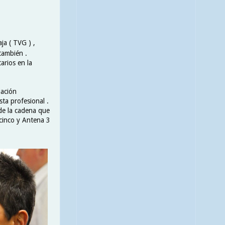
ja ( TVG ) ,
también .
arios en la
mación
ta profesional .
sde la cadena que
ecinco y Antena 3