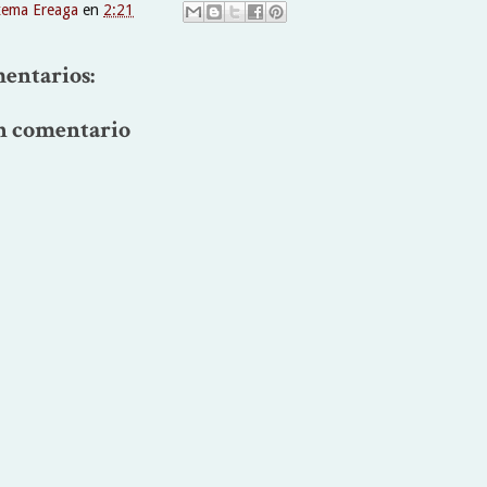
xema Ereaga
en
2:21
entarios:
n comentario