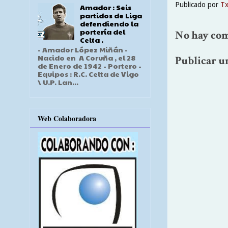
Publicado por
T
Amador : Seis
partidos de Liga
defendiendo la
portería del
No hay com
Celta .
- Amador López Miñán -
Nacido en A Coruña , el 28
Publicar u
de Enero de 1942 - Portero -
Equipos : R.C. Celta de Vigo
\ U.P. Lan...
Web Colaboradora