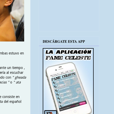
DESCÁRGATE ESTA APP
 ambas estuvo en
ante un tiempo ,
ría al escuchar
ando con
" gheada
acias "
o
" ata
e consiste en
ta del español