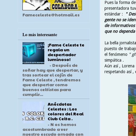
Pues la forma de 
presentadora tuv
estándar :
" Des
Fameceleste@hotmail.es
gente no se iden
de informativos 
que no dependa d
Lo más interesante
La bella jornalis
¡Fame Celeste te
puesto de trabajo
regala un
despertador
el fenómeno
" g
luminoso!
simpática .
- Después de
Aún así , Lorena
soñar hay que despertar, y
respetando así , 
tras sortear el cojín de
Fame Celeste , tendremos
que despertar como
buenos celtistas para
cumplir...
Anécdotas
Celestes : Los
colores del Real
Club Celta .
- N os hemos
acostumbrado a ver
nuestro escudo ornado con