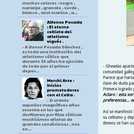
muchos colores : negro ,
naranja , granate , verde ,
blanco , azul marino , a...
Alfonso Posada
: El eterno
celtista del
atletismo
vigués .
- A lfonso Posada Sánchez ,
es toda una institución del
atletismo céltico que
durante 55 años ha ejercido
de todo por el primer
- Gheadas aparte 
depor...
comunidad galleg
Parece que harta
Merchi Arce :
clase de duda pa
Inicios
Primera logrado 
prometedores
con el Celta .
Aclaro : esta xo
- D urante
preferencias... e
aquellos magníficos años
sesenta en los que
Así se manifestó 
desfilaron por filas célticas
su celtismo y de
muchísimos atletas de
deseos se han cu
grandes condiciones , nos
en...