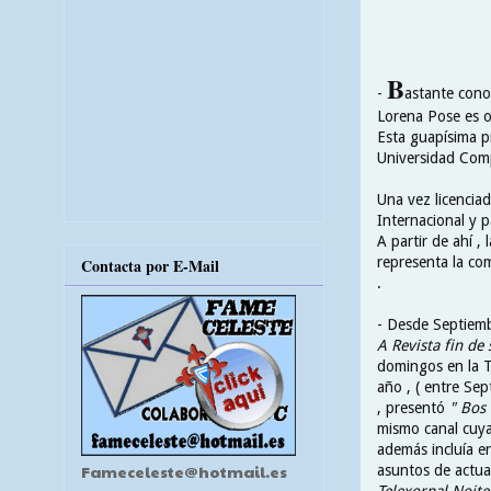
B
-
astante conoc
Lorena Pose es o
Esta guapísima pr
Universidad Comp
Una vez licenciad
Internacional y 
A partir de ahí ,
representa la co
Contacta por E-Mail
.
- Desde Septiem
A Revista fin de
domingos en la T
año , ( entre Se
, presentó
" Bos 
mismo canal cuya
además incluía en
Fameceleste@hotmail.es
asuntos de actua
Telexornal Noite