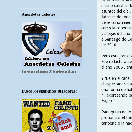
mismo canal en l
asuntos del día .
Anécdotas Celestes
Además de toda e
tiene conocimient
como la cobertur
gallegas del año 
a Santiago de C
de 2010 .
Pero esta jornal
Fue redactora de
el año 2005 , ant
fameceleste@hotmail.es
Y fue en el cana
el espectador qu
una forma de hab
Busco los siguientes jugadores :
"
, expresando p
logho "
.
Para quien no lo
pronunciar el fon
caribeño o la hac