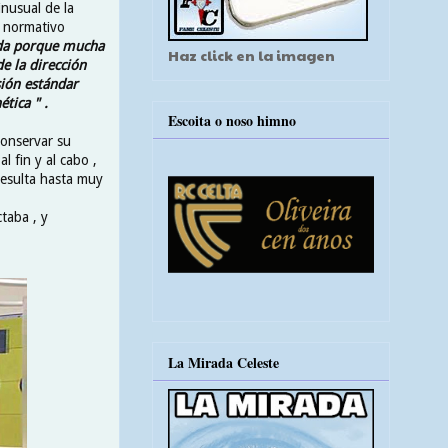
inusual de la
o normativo
ada porque mucha
Haz click en la imagen
e la dirección
sión estándar
tica " .
Escoita o noso himno
conservar su
l fin y al cabo ,
resulta hasta muy
taba , y
La Mirada Celeste