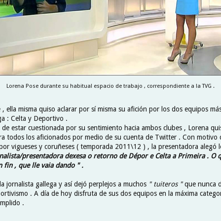
Lorena Pose durante su habitual espacio de trabajo , correspondiente a la TVG .
, ella misma quiso aclarar por sí misma su afición por los dos equipos más
a : Celta y Deportivo .
 de estar cuestionada por su sentimiento hacia ambos clubes , Lorena qui
ra todos los aficionados por medio de su cuenta de Twitter . Con motivo 
por vigueses y coruñeses ( temporada 2011\12 ) , la presentadora alegó l
rnalista/presentadora dexesa o retorno de Dépor e Celta a Primeira . O 
n fin , que lle vaia dando " .
la jornalista gallega y así dejó perplejos a muchos
" tuiteros "
que nunca d
portivismo . A día de hoy disfruta de sus dos equipos en la máxima categor
mplido .