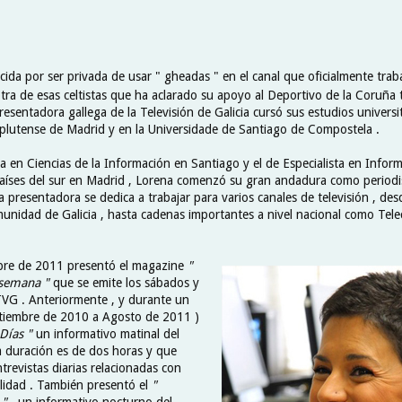
ida por ser privada de usar " gheadas " en el canal que oficialmente traba
tra de esas celtistas que ha aclarado su apoyo al Deportivo de la Coruña 
esentadora gallega de la Televisión de Galicia cursó sus estudios universit
lutense de Madrid y en la Universidade de Santiago de Compostela .
a en Ciencias de la Información en Santiago y el de Especialista en Infor
países del sur en Madrid , Lorena comenzó su gran andadura como periodis
 la presentadora se dedica a trabajar para varios canales de televisión , de
munidad de Galicia , hasta cadenas importantes a nivel nacional como Tel
bre de 2011 presentó el magazine
"
 semana "
que se emite los sábados y
VG . Anteriormente , y durante un
ptiembre de 2010 a Agosto de 2011 )
Días "
un informativo matinal del
 duración es de dos horas y que
trevistas diarias relacionadas con
lidad . También presentó el
"
 "
, un informativo nocturno del