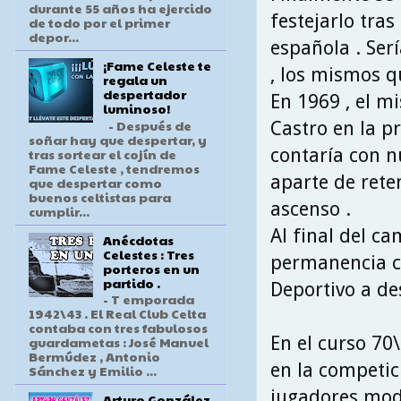
durante 55 años ha ejercido
festejarlo tra
de todo por el primer
depor...
española . Ser
¡Fame Celeste te
, los mismos q
regala un
despertador
En 1969 , el 
luminoso!
- Después de
Castro en la p
soñar hay que despertar, y
contaría con n
tras sortear el cojín de
Fame Celeste , tendremos
aparte de rete
que despertar como
buenos celtistas para
ascenso .
cumplir...
Al final del ca
Anécdotas
Celestes : Tres
permanencia c
porteros en un
partido .
Deportivo a de
- T emporada
1942\43 . El Real Club Celta
contaba con tres fabulosos
En el curso 70\
guardametas : José Manuel
Bermúdez , Antonio
en la competic
Sánchez y Emilio ...
jugadores mode
Arturo González