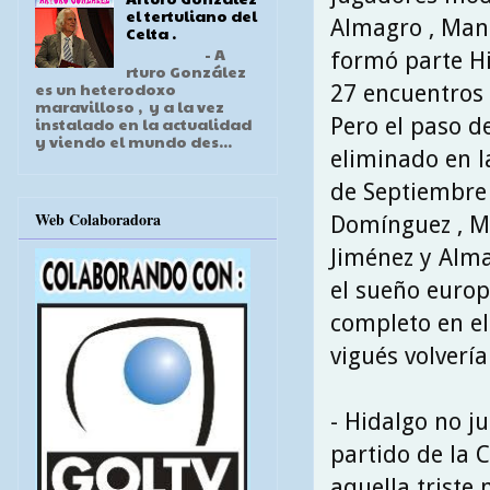
el tertuliano del
Almagro , Mano
Celta .
- A
formó parte Hi
rturo González
es un heterodoxo
27 encuentros 
maravilloso , y a la vez
Pero el paso de
instalado en la actualidad
y viendo el mundo des...
eliminado en l
de Septiembre 
Web Colaboradora
Domínguez , Man
Jiménez y Alma
el sueño europ
completo en el
vigués volvería 
- Hidalgo no j
partido de la 
aquella triste