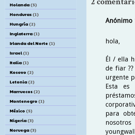
2 comentari
Holanda
(5)
Honduras
(1)
Anónimo
Hungría
(2)
Inglaterra
(1)
hola,
Irlanda del Norte
(1)
Israel
(1)
Él / ella
Italia
(1)
de fiar ?
Kosovo
(2)
urgente p
Letonia
(2)
Esta es 
Marruecos
(2)
préstamo
Montenegro
(1)
corporati
México
(5)
para obt
Nigeria
(3)
nosotr
Noruega
(3)
youngwal