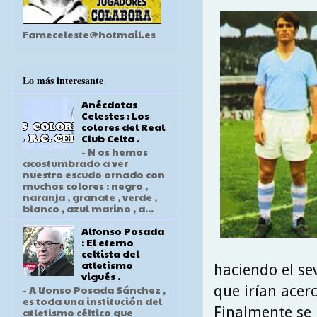
Fameceleste@hotmail.es
Lo más interesante
Anécdotas
Celestes : Los
colores del Real
Club Celta .
- N os hemos
acostumbrado a ver
nuestro escudo ornado con
muchos colores : negro ,
naranja , granate , verde ,
blanco , azul marino , a...
Alfonso Posada
: El eterno
celtista del
atletismo
haciendo el se
vigués .
que irían acer
- A lfonso Posada Sánchez ,
es toda una institución del
Finalmente se 
atletismo céltico que