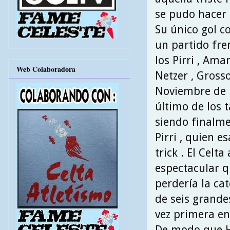
se pudo hacer 
Su único gol c
un partido fre
los Pirri , Aman
Web Colaboradora
Netzer , Gross
Noviembre de 
último de los t
siendo finalm
Pirri , quien e
trick . El Cel
espectacular q
perdería la ca
de seis grande
vez primera en
De modo que H