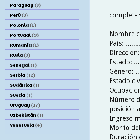
Paraguay
(3)
completar
Perú
(3)
Polonia
(1)
Nombre com
Portugal
(9)
País: ........
Rumanía
(1)
Dirección: .
Rusia
(3)
Estado: .....
Senegal
(1)
Género: ....
Serbia
(12)
Estado civil
Sudáfrica
(1)
Ocupación: 
Suecia
(1)
Número de 
Uruguay
(17)
posición a
Uzbekistán
(1)
Ingreso me
Venezuela
(4)
Monto del 
Duración d