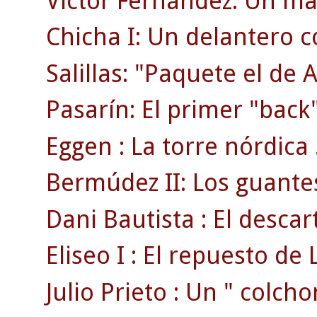
Víctor Fernández: Un ma
Chicha I: Un delantero 
Salillas: "Paquete el de 
Pasarín: El primer "back"
Eggen : La torre nórdica 
Bermúdez II: Los guante
Dani Bautista : El desca
Eliseo I : El repuesto de L
Julio Prieto : Un " colcho