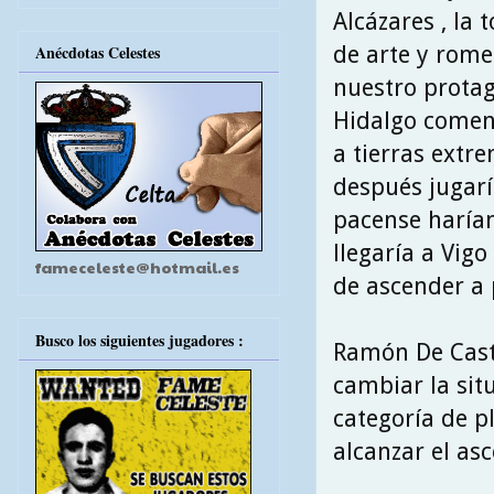
Alcázares , la 
de arte y romer
Anécdotas Celestes
nuestro protag
Hidalgo comenz
a tierras extr
después jugarí
pacense harían 
llegaría a Vig
fameceleste@hotmail.es
de ascender a 
Busco los siguientes jugadores :
Ramón De Castr
cambiar la sit
categoría de pl
alcanzar el as