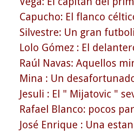
Vega: El capitán del pri
Capucho: El flanco célti
Silvestre: Un gran futbol
Lolo Gómez : El delanter
Raúl Navas: Aquellos min
Mina : Un desafortunado
Jesuli : El " Mijatovic " se
Rafael Blanco: pocos par
José Enrique : Una estan