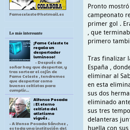
Pronto mostró 
Fameceleste@hotmail.es
campeonato reg
primer gol . E
, que terminaba
Lo más interesante
primero tambié
¡Fame Celeste te
regala un
despertador
luminoso!
Tras finalizar
- Después de
España , donde
soñar hay que despertar, y
tras sortear el cojín de
eliminar al Sab
Fame Celeste , tendremos
que despertar como
en esta elimin
buenos celtistas para
cumplir...
sus dos herman
Alfonso Posada
eliminado ante
: El eterno
celtista del
sus tres tempo
atletismo
vigués .
delanteras junt
- A lfonso Posada Sánchez ,
huella con sus 
es toda una institución del