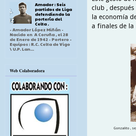
Amador : Seis
club , después
partidos de Liga
defendiendo la
la economía de
portería del
Celta .
a finales de l
- Amador López Miñán -
Nacido en A Coruña , el 28
de Enero de 1942 - Portero -
Equipos : R.C. Celta de Vigo
\ U.P. Lan...
Web Colaboradora
Gonzalito , s