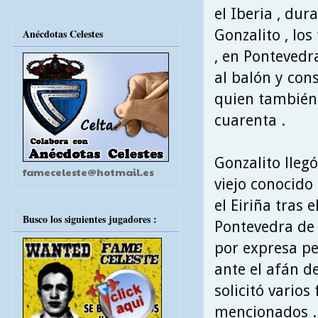
el Iberia , dur
Gonzalito , los
Anécdotas Celestes
, en Ponteved
al balón y cons
quien también 
cuarenta .
Gonzalito lleg
fameceleste@hotmail.es
viejo conocido
el Eiriña tras 
Busco los siguientes jugadores :
Pontevedra de 
por expresa pe
ante el afán de
solicitó varios
mencionados .