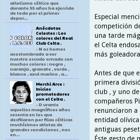
atletismo céltico que
durante 55 años ha ejercido
de todo por el primer
Especial menci
depor...
competición de
Anécdotas
Celestes : Los
una tarde mági
colores del Real
Club Celta .
el Celta endos
- N os hemos
más goleadora 
acostumbrado a ver
nuestro escudo ornado con
muchos colores : negro ,
naranja , granate , verde ,
Antes de que e
blanco , azul marino , a...
primera divisió
Merchi Arce :
Inicios
club , y uno de
prometedores
con el Celta .
compañeros Pir
- D urante
aquellos magníficos años
renunciaron a 
sesenta en los que
entidad olívica
desfilaron por filas célticas
muchísimos atletas de
antiguas peset
grandes condiciones , nos
en...
Éste gesto de 