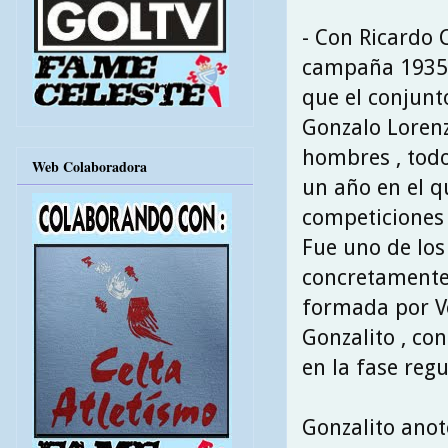
- Con Ricardo
campaña 1935\3
que el conjunto
Gonzalo Lorenz
hombres , todo
Web Colaboradora
un año en el qu
competiciones 
Fue uno de los
concretamente 
formada por Ven
Gonzalito , co
en la fase reg
Gonzalito anot