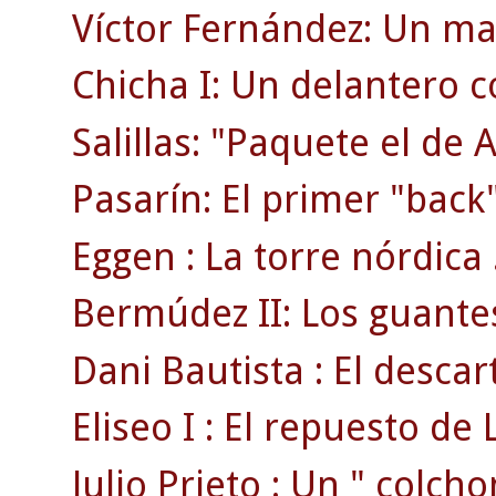
Víctor Fernández: Un ma
Chicha I: Un delantero 
Salillas: "Paquete el de 
Pasarín: El primer "back"
Eggen : La torre nórdica 
Bermúdez II: Los guante
Dani Bautista : El desca
Eliseo I : El repuesto de L
Julio Prieto : Un " colcho