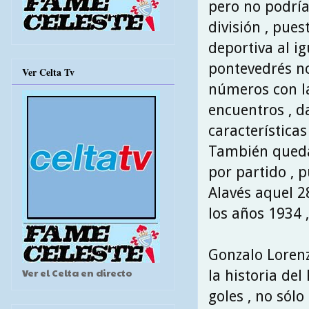
pero no podrí
división , pues
deportiva al i
pontevedrés no
Ver Celta Tv
números con la
encuentros , d
características
También queda 
por partido , 
Alavés aquel 2
los años 1934 
Gonzalo Lorenz
Ver el Celta en directo
la historia del
goles , no sól