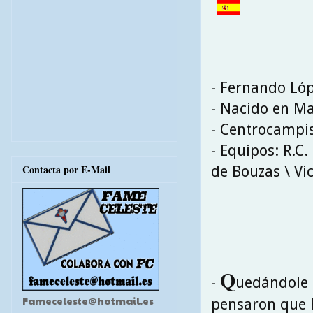
- Fernando Ló
- Nacido en Ma
- Centrocampi
- Equipos: R.C.
Contacta por E-Mail
de Bouzas \ Vi
Q
-
uedándole 
Fameceleste@hotmail.es
pensaron que F