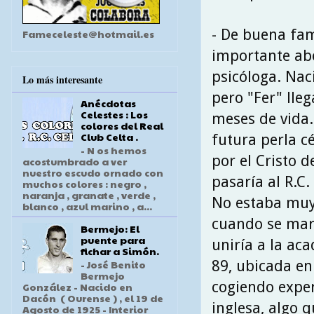
- De buena fam
Fameceleste@hotmail.es
importante ab
psicóloga. Naci
Lo más interesante
pero "Fer" lle
Anécdotas
Celestes : Los
meses de vida.
colores del Real
Club Celta .
futura perla cé
- N os hemos
por el Cristo d
acostumbrado a ver
nuestro escudo ornado con
pasaría al R.C.
muchos colores : negro ,
naranja , granate , verde ,
No estaba muy
blanco , azul marino , a...
cuando se marc
Bermejo: El
puente para
uniría a la ac
fichar a Simón.
89, ubicada en
- José Benito
Bermejo
cogiendo exper
González - Nacido en
Dacón ( Ourense ) , el 19 de
inglesa, algo 
Agosto de 1925 - Interior