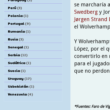
se marcharía 
Perú
(3)
Swedberg
y Jon
Polonia
(1)
Jørgen Strand 
Portugal
(9)
el
Wolverhamp
Rumanía
(1)
Rusia
(3)
Y Wolverhampt
Senegal
(1)
López, por el 
Serbia
(12)
convertirlo en
Sudáfrica
(1)
para el jugado
que no perdon
Suecia
(1)
Uruguay
(17)
Uzbekistán
(1)
Venezuela
(4)
*Fuentes: Faro de Vig