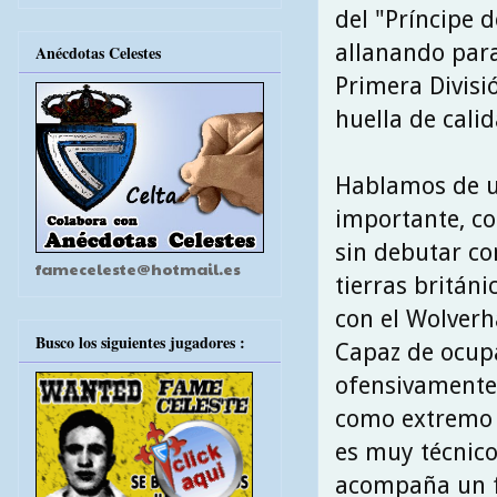
del "Príncipe d
allanando para
Anécdotas Celestes
Primera Divisi
huella de calid
Hablamos de un
importante, co
sin debutar co
fameceleste@hotmail.es
tierras britán
con el Wolver
Busco los siguientes jugadores :
Capaz de ocup
ofensivamente
como extremo 
es muy técnico
acompaña un f