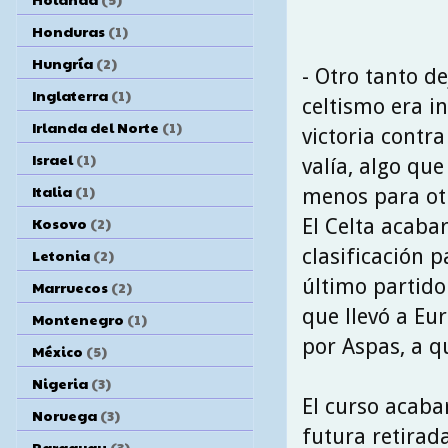
Honduras
(1)
Hungría
(2)
- Otro tanto d
Inglaterra
(1)
celtismo era i
Irlanda del Norte
(1)
victoria contra
Israel
(1)
valía, algo qu
Italia
(1)
menos para otr
Kosovo
(2)
El Celta acaba
clasificación p
Letonia
(2)
último partido 
Marruecos
(2)
que llevó a Eur
Montenegro
(1)
por Aspas, a q
México
(5)
Nigeria
(3)
El curso acabar
Noruega
(3)
futura retirada
Paraguay
(3)