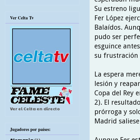
Su estreno ligu
Fer López ejerc
Ver Celta Tv
Balaídos. Aunq
pudo ser perfe
esguince antes 
su frustración
La espera mere
lesión y reapar
Copa del Rey e
2). El resultad
Ver el Celta en directo
prórroga y sol
Madrid saliese
Jugadores por países:
Aunque Fer est
Alemania
(1)