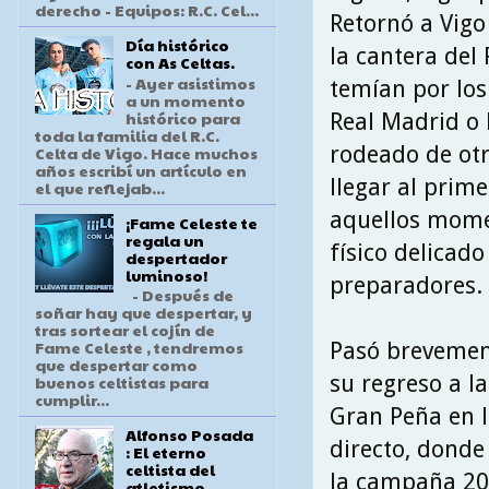
derecho - Equipos: R.C. Cel...
Retornó a Vigo
Día histórico
la cantera del
con As Celtas.
- Ayer asistimos
temían por los
a un momento
histórico para
Real Madrid o 
toda la familia del R.C.
rodeado de ot
Celta de Vigo. Hace muchos
años escribí un artículo en
llegar al prime
el que reflejab...
aquellos momen
¡Fame Celeste te
regala un
físico delicad
despertador
luminoso!
preparadores.
- Después de
soñar hay que despertar, y
tras sortear el cojín de
Fame Celeste , tendremos
Pasó brevemen
que despertar como
su regreso a la
buenos celtistas para
cumplir...
Gran Peña en la
Alfonso Posada
directo, donde
: El eterno
celtista del
la campaña 202
atletismo