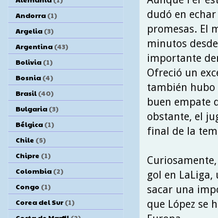
dudó en echar
Andorra
(1)
promesas. El 
Argelia
(3)
minutos desde 
Argentina
(43)
importante den
Bolivia
(1)
Ofreció un exc
Bosnia
(4)
también hubo 
Brasil
(40)
buen empate qu
Bulgaria
(3)
obstante, el j
Bélgica
(1)
final de la te
Chile
(5)
Chipre
(1)
Curiosamente, 
Colombia
(2)
gol en LaLiga,
Congo
(1)
sacar una impo
Corea del Sur
(1)
que López se h
Costa de Marfil
(2)