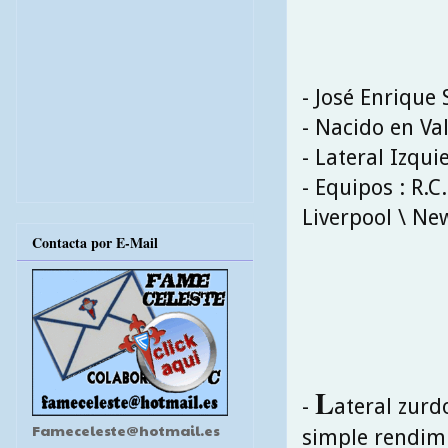
- José Enrique
- Nacido en Va
- Lateral Izqui
- Equipos : R.C.
Liverpool \ Ne
Contacta por E-Mail
L
-
ateral zurd
Fameceleste@hotmail.es
simple rendimi