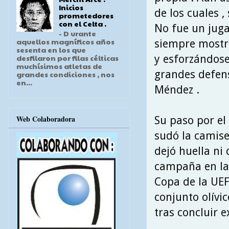
Inicios
de los cuales ,
prometedores
con el Celta .
No fue un juga
- D urante
aquellos magníficos años
siempre mostr
sesenta en los que
y esforzándos
desfilaron por filas célticas
muchísimos atletas de
grandes defens
grandes condiciones , nos
en...
Méndez .
Web Colaboradora
Su paso por el
sudó la camise
dejó huella ni
campaña en la q
Copa de la UEF
conjunto olívi
tras concluir e