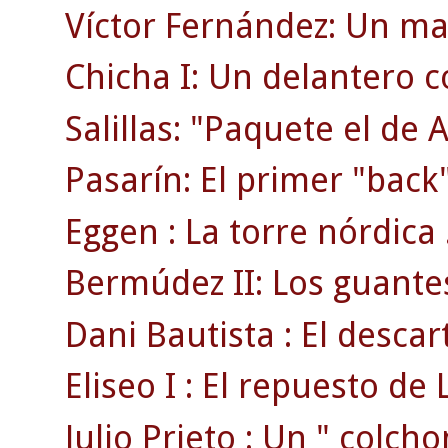
Víctor Fernández: Un ma
Chicha I: Un delantero 
Salillas: "Paquete el de 
Pasarín: El primer "back"
Eggen : La torre nórdica 
Bermúdez II: Los guante
Dani Bautista : El desca
Eliseo I : El repuesto de L
Julio Prieto : Un " colcho