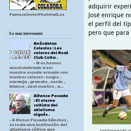
adquirir experi
Fameceleste@hotmail.es
José enrique n
el perfil del t
pero que para 
Lo más interesante
Anécdotas
Celestes : Los
colores del Real
Club Celta .
- N os hemos
acostumbrado a ver
nuestro escudo ornado con
muchos colores : negro ,
naranja , granate , verde ,
blanco , azul marino , a...
Alfonso Posada
: El eterno
celtista del
atletismo
vigués .
- A lfonso Posada Sánchez ,
es toda una institución del
atletismo céltico que
José Enrique jugó co