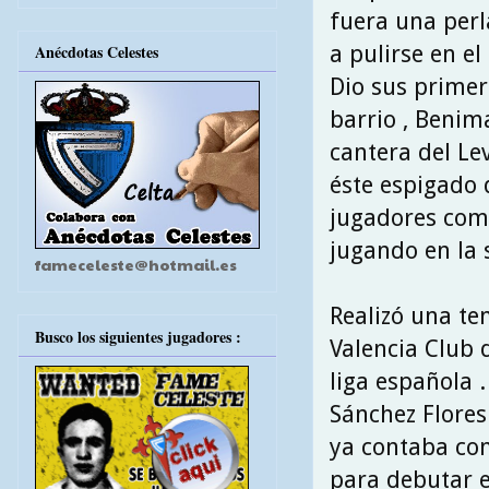
fuera una perla
a pulirse en el
Anécdotas Celestes
Dio sus primer
barrio , Benim
cantera del Lev
éste espigado d
jugadores como 
jugando en la 
fameceleste@hotmail.es
Realizó una te
Busco los siguientes jugadores :
Valencia Club 
liga española 
Sánchez Flores 
ya contaba con
para debutar e