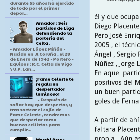
durante 55 años ha ejercido
de todo por el primer
depor...
él y que ocupa
Amador : Seis
Diego Placente
partidos de Liga
defendiendo la
Pero José Enri
portería del
Celta .
2005 , el técnic
- Amador López Miñán -
Ángel , Sergio 
Nacido en A Coruña , el 28
de Enero de 1942 - Portero -
Núñez , Jorge L
Equipos : R.C. Celta de Vigo
\ U.P. Lan...
En aquel partid
¡Fame Celeste te
positivos del M
regala un
despertador
un buen partid
luminoso!
- Después de
goles de Ferna
soñar hay que despertar, y
tras sortear el cojín de
Fame Celeste , tendremos
A partir de ah
que despertar como
buenos celtistas para
faltara Placent
cumplir...
propia . Aún as
Merchi Arce :