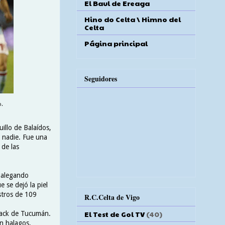
El Baul de Ereaga
Hino do Celta \ Himno del
Celta
Página principal
Seguidores
o.
illo de Balaídos,
a nadie. Fue una
de las
 alegando
 se dejó la piel
stros de 109
R.C.Celta de Vigo
El Test de Gol TV
(40)
crack de Tucumán.
en halagos.