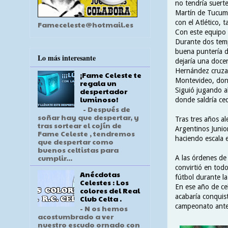
no tendría suert
Martín de Tucumá
con el Atlético, 
Fameceleste@hotmail.es
Con este equipo 
Durante dos tem
buena puntería d
Lo más interesante
dejaría una doce
Hernández cruzar
¡Fame Celeste te
Montevideo, dond
regala un
Siguió jugando a
despertador
luminoso!
donde saldría ce
- Después de
soñar hay que despertar, y
Tras tres años al
tras sortear el cojín de
Argentinos Junio
Fame Celeste , tendremos
haciendo escala 
que despertar como
buenos celtistas para
cumplir...
A las órdenes de
convirtió en tod
Anécdotas
fútbol durante 
Celestes : Los
En ese año de ce
colores del Real
acabaría conquist
Club Celta .
campeonato ante 
- N os hemos
acostumbrado a ver
nuestro escudo ornado con