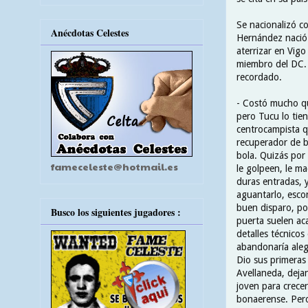
Se nacionalizó c
Anécdotas Celestes
Hernández nació
aterrizar en Vig
miembro del DC. 
recordado.
- Costó mucho qu
pero Tucu lo tie
centrocampista q
recuperador de ba
bola. Quizás po
fameceleste@hotmail.es
le golpeen, le m
duras entradas, 
aguantarlo, escon
buen disparo, po
Busco los siguientes jugadores :
puerta suelen ac
detalles técnicos
abandonaría aleg
Dio sus primeras 
Avellaneda, deja
joven para crece
bonaerense. Pero 