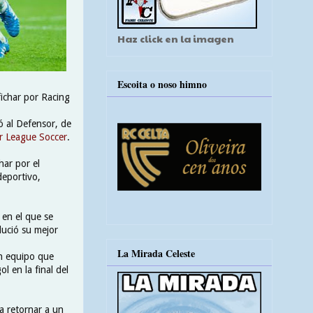
Haz click en la imagen
Escoita o noso himno
fichar por Racing
ó al Defensor, de
r League Soccer
.
har por el
deportivo,
 en el que se
lució su mejor
La Mirada Celeste
un equipo que
l en la final del
a retornar a un