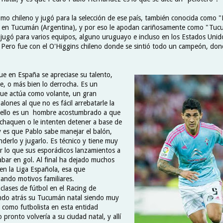
omo chileno y jugó para la selección de ese país, también conocida como "
 en Tucumán (Argentina), y por eso le apodan cariñosamente como "Tucu
o jugó para varios equipos, alguno uruguayo e incluso en los Estados Uni
Pero fue con el O'Higgins chileno donde se sintió todo un campeón, don
e en España se apreciase su talento,
ne, o más bien lo derrocha. Es un
ue actúa como volante, un gran
lones al que no es fácil arrebatarle la
r ello es un hombre acostumbrado a que
achaquen o le intenten detener a base de
y es que Pablo sabe manejar el balón,
derlo y jugarlo. Es técnico y tiene muy
r lo que sus esporádicos lanzamientos a
abar en gol. Al final ha dejado muchos
 en la Liga Española, esa que
ando motivos familiares.
clases de fútbol en el Racing de
ndo atrás su Tucumán natal siendo muy
r como futbolista en esta entidad
pronto volvería a su ciudad natal, y allí