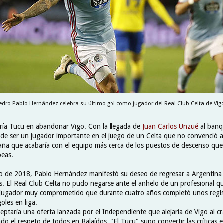
edro Pablo Hernández celebra su último gol como jugador del Real Club Celta de Vig
ría Tucu en abandonar Vigo. Con la llegada de
Juan Carlos Unzué
al banqu
ía de ser un jugador importante en el juego de un Celta que no convenció 
ña que acabaría con el equipo más cerca de los puestos de descenso que 
peas.
o de 2018, Pablo Hernández manifestó su deseo de regresar a Argentina
s. El Real Club Celta no pudo negarse ante el anhelo de un profesional que
n jugador muy comprometido que durante cuatro años completó unos regi
oles en liga.
ceptaría una oferta lanzada por el Independiente que alejaría de Vigo al 
o el respeto de todos en Balaídos, "El Tucu" supo convertir las críticas 