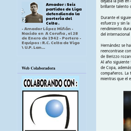
dejaba la piel en
Amador : Seis
brillante talento
partidos de Liga
defendiendo la
Durante el siguie
portería del
Celta .
esfuerzo y sin l
- Amador López Miñán -
rendimiento dura
Nacido en A Coruña , el 28
del internacional
de Enero de 1942 - Portero -
Equipos : R.C. Celta de Vigo
Hernández se hab
\ U.P. Lan...
reencontrase con 
de Berizzo rozaro
Al año siguiente 
Web Colaboradora
de Copa, además 
compañeros. La t
mientras que el e