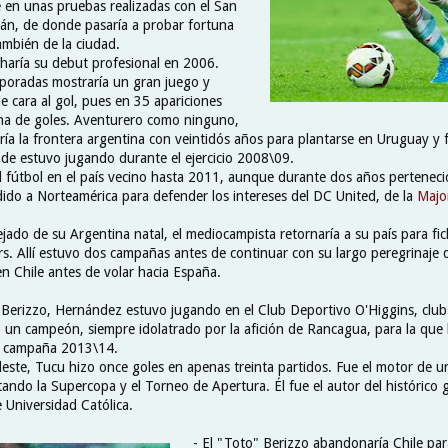
e en unas pruebas realizadas con el San
n, de donde pasaría a probar fortuna
también de la ciudad.
haría su debut profesional en 2006.
poradas mostraría un gran juego y
e cara al gol, pues en 35 apariciones
na de goles. Aventurero como ninguno,
ía la frontera argentina con veintidós años para plantarse en Uruguay y 
e estuvo jugando durante el ejercicio 2008\09.
l fútbol en el país vecino hasta 2011, aunque durante dos años perteneci
dido a Norteamérica para defender los intereses del DC United, de la
Majo
ejado de su Argentina natal, el mediocampista retornaría a su país para fic
rs. Allí estuvo dos campañas antes de continuar con su largo peregrinaje 
en Chile antes de volar hacia España.
 Berizzo, Hernández estuvo jugando en el Club Deportivo O'Higgins, club
o un campeón, siempre idolatrado por la afición de Rancagua, para la que 
la campaña 2013\14.
leste, Tucu hizo once goles en apenas treinta partidos. Fue el motor de 
ando la Supercopa y el Torneo de Apertura. Él fue el autor del histórico go
Universidad Católica.
- El "Toto" Berizzo abandonaría Chile par