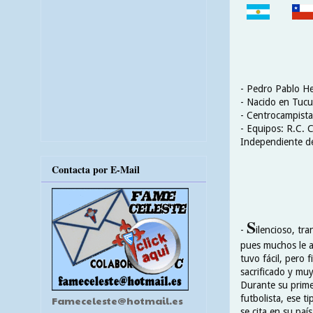
- Pedro Pablo H
- Nacido en Tucu
- Centrocampista
- Equipos: R.C. 
Independiente de
Contacta por E-Mail
S
-
ilencioso, tra
pues muchos le a
tuvo fácil, pero
sacrificado y muy
Durante su prime
futbolista, ese t
Fameceleste@hotmail.es
se cita en su paí