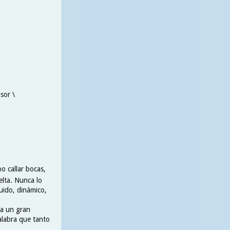
sor \
po callar bocas,
elta. Nunca lo
uido, dinámico,
ra un gran
alabra que tanto