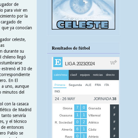
jugador de
io para vivir en
cimiento por la
o cargado de
 que ya conocían
gador celeste,
las
Resultados de fútbol
on durante su
l chileno llegó
costumbrarse
e estrenó el 30 de
 correspondiente
ero. En El
n a uno, aunque
o minutos del
l con la casaca
Atlético de Madrid
 tanto serviría
, y el técnico
r de entonces
pero Pablo se