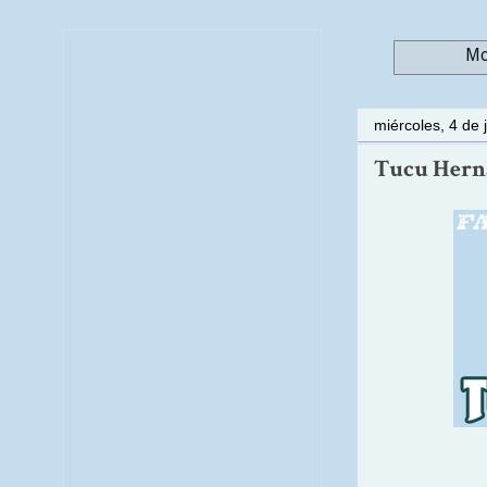
Mo
miércoles, 4 de 
Tucu Hernán