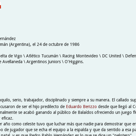
ernández
mán (Argentina), el 24 de octubre de 1986
Celta de Vigo \ Atlético Tucumán \ Racing Montevideo \ DC United \ Defen
 Avellaneda \ Argentinos Juniors \ O'Higgins.
nquilo, serio, trabajador, disciplinado y siempre a su manera. El callado su
cusaron de ser el hijo predilecto de
Eduardo Berizzo
desde que llegó al C
 finalmente se acabó ganando al público de Balaídos ofreciendo un juego fl
 eficaz.
r año como celeste tuvo que luchar más que nadie para demostrar que e
ipo de jugador que se echa el equipo a la espalda y que da sentido a esa p
s natal, y es que Pedro Pablo Hernández es lo que se dice un "pelotero".