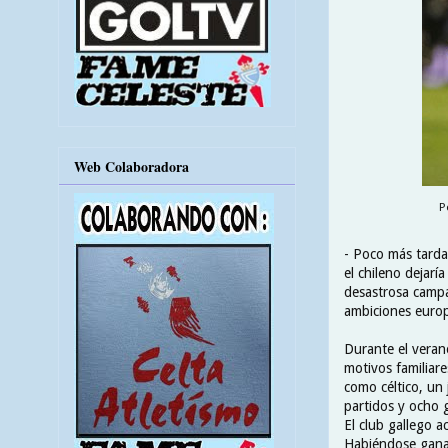
Web Colaboradora
P
- Poco más tarda
el chileno dejar
desastrosa campa
ambiciones euro
Durante el veran
motivos familiare
como céltico, u
partidos y ocho g
El club gallego a
Habiéndose ganad