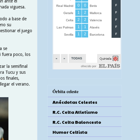
an ante el
chada viguesa.
 todo a base de
eno su
estionar el juego
a se
 fuera poco, los
ar la semifinal
ra Tucu y sus
s finales,
legar el verano.
Órbita celeste
Anécdotas Celestes
R.C. Celta Atletismo
R.C. Celta Baloncesto
Humor Celtista