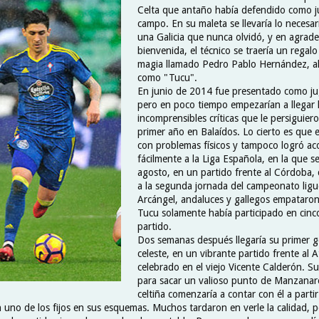
Celta que antaño había defendido como 
campo. En su maleta se llevaría lo necesar
una Galicia que nunca olvidó, y en agrade
bienvenida, el técnico se traería un regal
magia llamado Pedro Pablo Hernández, al
como "Tucu".
En junio de 2014 fue presentado como ju
pero en poco tiempo empezarían a llegar 
incomprensibles críticas que le persiguier
primer año en Balaídos. Lo cierto es que e
con problemas físicos y tampoco logró a
fácilmente a la Liga Española, en la que s
agosto, en un partido frente al Córdoba,
a la segunda jornada del campeonato ligu
Arcángel, andaluces y gallegos empataro
Tucu solamente había participado en cinc
partido.
Dos semanas después llegaría su primer go
celeste, en un vibrante partido frente al 
celebrado en el viejo Vicente Calderón. Su
para sacar un valioso punto de Manzanares
celtiña comenzaría a contar con él a parti
n uno de los fijos en sus esquemas. Muchos tardaron en verle la calidad, 