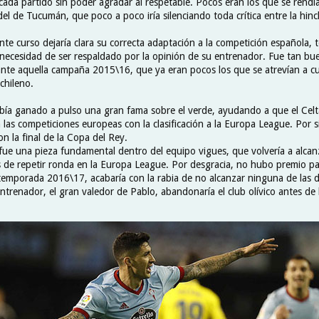
 cada partido sin poder agradar al respetable. Pocos eran los que se rendí
 del de Tucumán, que poco a poco iría silenciando toda crítica entre la hin
nte curso dejaría clara su correcta adaptación a la competición española,
a necesidad de ser respaldado por la opinión de su entrenador. Fue tan bu
nte aquella campaña 2015\16, que ya eran pocos los que se atrevían a cu
 chileno.
ía ganado a pulso una gran fama sobre el verde, ayudando a que el Celt
las competiciones europeas con la clasificación a la Europa League. Por si
n la final de la Copa del Rey.
fue una pieza fundamental dentro del equipo vigues, que volvería a alcanz
de repetir ronda en la Europa League. Por desgracia, no hubo premio pa
emporada 2016\17, acabaría con la rabia de no alcanzar ninguna de las do
ntrenador, el gran valedor de Pablo, abandonaría el club olívico antes de l