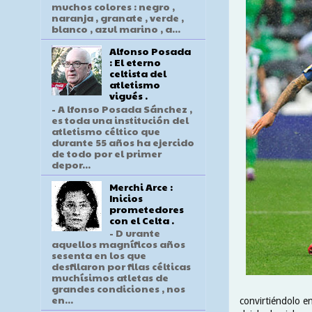
muchos colores : negro ,
naranja , granate , verde ,
blanco , azul marino , a...
Alfonso Posada
: El eterno
celtista del
atletismo
vigués .
- A lfonso Posada Sánchez ,
es toda una institución del
atletismo céltico que
durante 55 años ha ejercido
de todo por el primer
depor...
Merchi Arce :
Inicios
prometedores
con el Celta .
- D urante
aquellos magníficos años
sesenta en los que
desfilaron por filas célticas
muchísimos atletas de
grandes condiciones , nos
en...
convirtiéndolo e