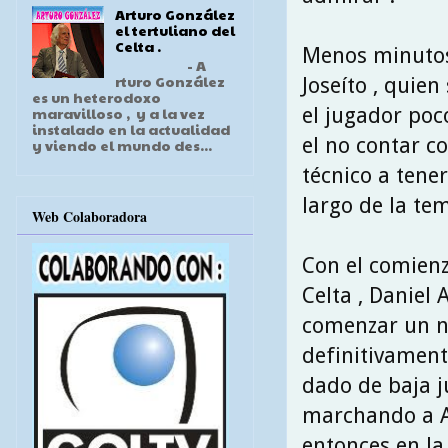
Arturo González
el tertuliano del
Celta .
Menos minutos 
- A
rturo González
Joseíto , quie
es un heterodoxo
el jugador poc
maravilloso , y a la vez
instalado en la actualidad
el no contar co
y viendo el mundo des...
técnico a tene
largo de la te
Web Colaboradora
Con el comienz
Celta , Daniel 
comenzar un nu
definitivament
dado de baja j
marchando a Al
entonces en la 