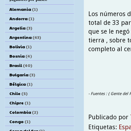
Alemania
(1)
Los números de
Andorra
(1)
total de 33 pa
Argelia
(3)
que se le negó
Argentina
(43)
tierra , sobre 
Bolivia
(1)
completo al ce
Bosnia
(4)
Brasil
(40)
Bulgaria
(3)
Bélgica
(1)
Chile
(5)
- Fuentes : ( Gente del
Chipre
(1)
Colombia
(2)
Publicado por
Congo
(1)
Etiquetas:
Esp
Corea del Sur
(1)