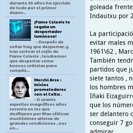
durante 55 años ha ejercido
goleada frente 
de todo por el primer
depor...
Indautxu por 2
¡Fame Celeste te
regala un
despertador
La participaci
luminoso!
- Después de
evitar males 
soñar hay que despertar, y
1961\62 , Marc
tras sortear el cojín de
Fame Celeste , tendremos
También tendrí
que despertar como
buenos celtistas para
partidos que ju
cumplir...
siete tantos ,
Merchi Arce :
Inicios
los hombres má
prometedores
con el Celta .
Iñaki Eizaguirr
- D urante
aquellos magníficos años
que los número
sesenta en los que
ser delantero
desfilaron por filas célticas
muchísimos atletas de
conseguir 7 go
grandes condiciones , nos
en...
admirar .