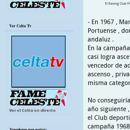
El Racing Club P
- En 1967 , Mar
Ver Celta Tv
Portuense , do
andaluz .
En la campaña 
casi logra asce
vencedor de aq
ascenso , priva
misma categorí
No conseguiría
año siguiente 
Ver el Celta en directo
el Club deport
campaña 1968\
Jugadores por países: