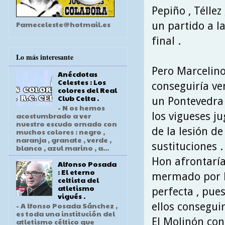
Pepiño , Téllez
Fameceleste@hotmail.es
un partido a l
final .
Lo más interesante
Pero Marcelino
Anécdotas
Celestes : Los
conseguiría ve
colores del Real
Club Celta .
un Pontevedra 
- N os hemos
los vigueses j
acostumbrado a ver
nuestro escudo ornado con
de la lesión de
muchos colores : negro ,
naranja , granate , verde ,
sustituciones .
blanco , azul marino , a...
Hon afrontaría
Alfonso Posada
: El eterno
mermado por la
celtista del
atletismo
perfecta , pues
vigués .
ellos consegui
- A lfonso Posada Sánchez ,
es toda una institución del
El Molinón con 
atletismo céltico que