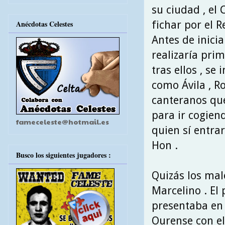
su ciudad , el
fichar por el R
Anécdotas Celestes
Antes de inici
realizaría pri
tras ellos , se
como Ávila , Ro
canteranos que
para ir cogiend
fameceleste@hotmail.es
quien sí entrar
Hon .
Busco los siguientes jugadores :
Quizás los mal
Marcelino . El
presentaba en 
Ourense con el 