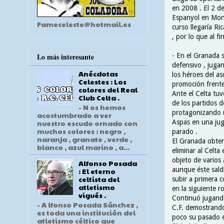
en 2008 . El 2 de
Espanyol en Montj
Fameceleste@hotmail.es
curso llegaría Ri
, por lo que al f
- En el Granada 
Lo más interesante
defensivo , jugan
Anécdotas
los héroes del as
Celestes : Los
promoción frente 
colores del Real
Ante el Celta tuv
Club Celta .
de los partidos d
- N os hemos
protagonizando u
acostumbrado a ver
Aspas en una jug
nuestro escudo ornado con
muchos colores : negro ,
parado .
naranja , granate , verde ,
El Granada obtend
blanco , azul marino , a...
eliminar al Celta
objeto de varios 
Alfonso Posada
aunque éste saldr
: El eterno
celtista del
subir a primera c
atletismo
en la siguiente r
vigués .
Continuó jugando
- A lfonso Posada Sánchez ,
C.F. demostrando
es toda una institución del
poco su pasado e
atletismo céltico que