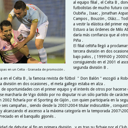
al equipo filial , el Celta B , do
futbolistas de mucho futuro com
Oubiña , Isaac , Jonathan Aspas
Campos , Bouzón , Oláiz... Todo
a vestir la elástica del primer eq
Estuvo a las órdenes de Milo Abe
daría más confianza que al otr
Piña .
El filial celtiña llegó a procla
tercera división en dos ocasio
bajo palos , ( 1999\00 y 2000\0
consiguiendo en el 2001 el asce
segunda división B .
spas en un Celta - Granada de promoción .
a en el Celta B , la famosa revista de fútbol " Don Balón " escogió a Ro
a división en dos ocasiones , el meta gallego estaba en alza .
a de oportunidades con el primer equipo y el interés de otros por hacerse 
se marcharía de Vigo dolido por no disputar ni un sólo partido de carácter 
n 2002 ficharía por el Sporting de Gijón , con quien participaría en la seg
 seis campañas , siendo desde la 2003\2004 titular indiscutible , conquis
 alcanzando el ascenso a la máxima categoría en la temporada 2007\200
eciado en el banquillo gijonés .
dad de debutar al fin en primera división , y es tras su fichaje por el Clu