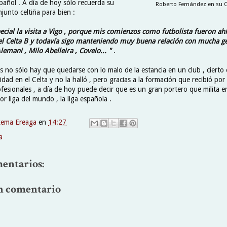
spañol . A día de hoy sólo recuerda su
Roberto Fernández en su C
njunto celtiña para bien :
ecial la visita a Vigo , porque mis comienzos como futbolista fueron ahí
l Celta B y todavía sigo manteniendo muy buena relación con mucha ge
emani , Milo Abelleira , Covelo... "
.
es no sólo hay que quedarse con lo malo de la estancia en un club , cierto
dad en el Celta y no la halló , pero gracias a la formación que recibió por
fesionales , a día de hoy puede decir que es un gran portero que milita e
jor liga del mundo , la liga española .
xema Ereaga
en
14:27
a
entarios:
n comentario