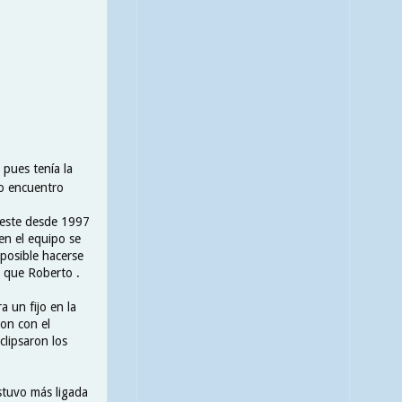
 pues tenía la
lo encuentro
eleste desde 1997
 en el equipo se
mposible hacerse
 que Roberto .
 un fijo en la
ron con el
clipsaron los
estuvo más ligada