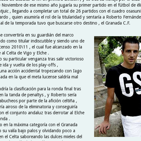
 Noviembre de ese mismo año jugaría su primer partido en el fútbol de éli
uïc , llegando a completar un total de 26 partidos con el cuadro osasunis
cardo , quien asumiría el rol de la titularidad y sentaría a Roberto Fernánd
inal de la temporada tuvo que buscarse otro destino , el Granada C.F.
se convertiría en su guardián del marco
do como titular indiscutible y siendo uno de
censo 2010\11 , el cual fue alcanzado en la
al Celta de Vigo y Elche .
o su particular venganza tras salir victorioso
e ida y vuelta de los play-offs ,
na acción accidental tropezando con Iago
ada en la que el meta lucense saldría mal
ría la clasificación para la ronda final tras
 en la tanda de penaltys , y Roberto sería
abucheos por parte de la afición celtiña ,
ía airoso de la eliminatoria y conseguiría
on el conjunto andaluz tras derrotar al Elche
onda .
 en la máxima categoría con el Granada
 su valía bajo palos y olvidando poco a
n el Celta saboreando las dulces mieles del