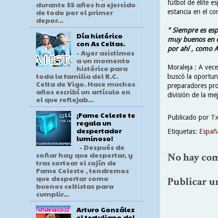
fútbol de élite e
durante 55 años ha ejercido
de todo por el primer
estancia en el co
depor...
" Siempre es esp
Día histórico
muy buenos en e
con As Celtas.
por ahí , como Al
- Ayer asistimos
a un momento
histórico para
Moraleja : A vec
toda la familia del R.C.
buscó la oportuni
Celta de Vigo. Hace muchos
preparadores pro
años escribí un artículo en
división de la me
el que reflejab...
¡Fame Celeste te
Publicado por
T
regala un
despertador
Etiquetas:
Españ
luminoso!
- Después de
soñar hay que despertar, y
No hay com
tras sortear el cojín de
Fame Celeste , tendremos
que despertar como
Publicar u
buenos celtistas para
cumplir...
Arturo González
el tertuliano del