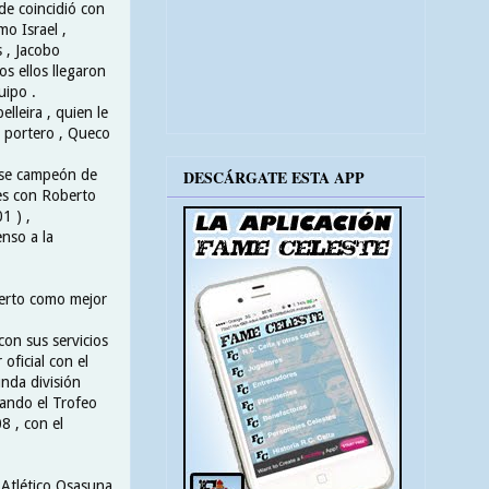
nde coincidió con
o Israel ,
 , Jacobo
s ellos llegaron
uipo .
lleira , quien le
o portero , Queco
marse campeón de
DESCÁRGATE ESTA APP
nes con Roberto
1 ) ,
nso a la
berto como mejor
con sus servicios
oficial con el
unda división
tando el Trofeo
8 , con el
b Atlético Osasuna