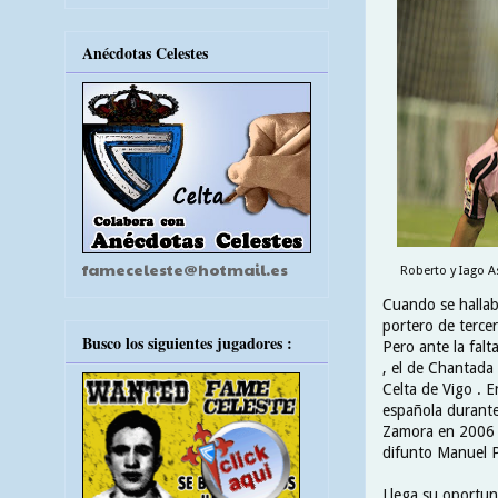
Anécdotas Celestes
fameceleste@hotmail.es
Roberto y Iago A
Cuando se hallab
portero de tercer
Busco los siguientes jugadores :
Pero ante la falt
, el de Chantada 
Celta de Vigo . E
española durante
Zamora en 2006 y
difunto Manuel Pr
Llega su oportuni