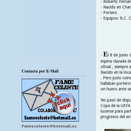
- Roberto Fernán
- Nacido en Chan
- Portero
- Equipos: R.C. C
E
-
l 8 de Junio
espina clavada de
oficial , siempre
Contacta por E-Mail
Nacido en la loc
. Pero justo coin
hallaban porteros
un hueco ante se
No pasó de dispu
Copa de la UEFA 
lucense para par
progresos del en
Fameceleste@hotmail.es