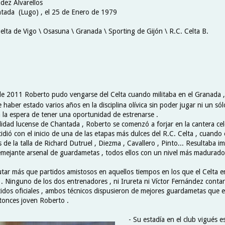
dez Alvarellos
tada (Lugo) , el 25 de Enero de 1979
elta de Vigo \ Osasuna \ Granada \ Sporting de Gijón \ R.C. Celta B.
 de 2011 Roberto pudo vengarse del Celta cuando militaba en el Granada ,
 haber estado varios años en la disciplina olívica sin poder jugar ni un só
 a la espera de tener una oportunidad de estrenarse .
alidad lucense de Chantada , Roberto se comenzó a forjar en la cantera c
cidió con el inicio de una de las etapas más dulces del R.C. Celta , cuando
 de la talla de Richard Dutruel , Diezma , Cavallero , Pinto... Resultaba i
mejante arsenal de guardametas , todos ellos con un nivel más madurado
tar más que partidos amistosos en aquellos tiempos en los que el Celta era
. Ninguno de los dos entrenadores , ni Irureta ni Víctor Fernández conta
tidos oficiales , ambos técnicos dispusieron de mejores guardametas que e
tonces joven Roberto .
- Su estadía en el club vigués 