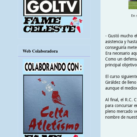
En 
- Gustó mucho el 
asistencia y hast
conseguiría meter
Web Colaboradora
Era necesario aqu
Como un defensa r
principal objeti
El curso siguient
Giráldez de lleno
aunque el medioc
Al final, el R.C.
para concursar e
pleno mercado ver
nombre de nuest