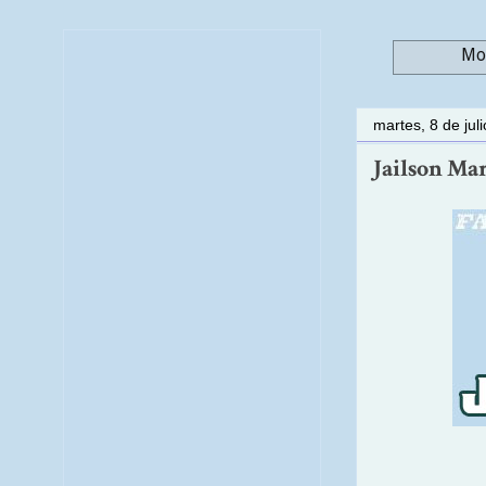
Mos
martes, 8 de jul
Jailson Ma