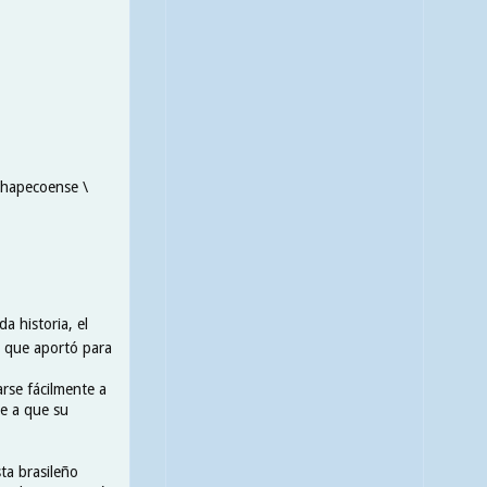
Chapecoense \
a historia, el
a que aportó para
arse fácilmente a
se a que su
ta brasileño