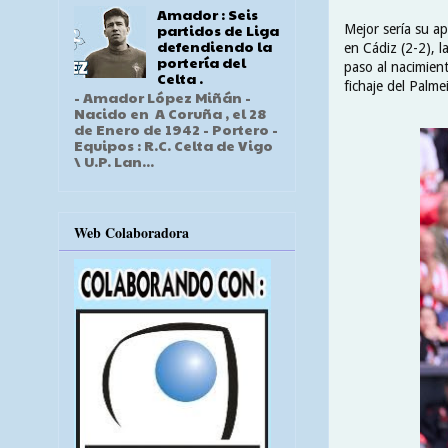
Amador : Seis
partidos de Liga
Mejor sería su a
defendiendo la
en Cádiz (2-2), l
portería del
paso al nacimient
Celta .
fichaje del Palme
- Amador López Miñán -
Nacido en A Coruña , el 28
de Enero de 1942 - Portero -
Equipos : R.C. Celta de Vigo
\ U.P. Lan...
Web Colaboradora