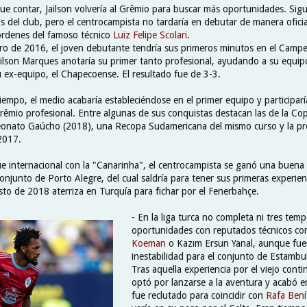
e contar, Jailson volvería al Grêmio para buscar más oportunidades. Si
s del club, pero el centrocampista no tardaría en debutar de manera ofici
órdenes del famoso técnico
Luiz Felipe Scolari
.
ro de 2016, el joven debutante tendría sus primeros minutos en el Cam
ilson Marques anotaría su primer tanto profesional, ayudando a su equip
 ex-equipo, el Chapecoense. El resultado fue de 3-3.
iempo, el medio acabaría estableciéndose en el primer equipo y participar
rêmio profesional. Entre algunas de sus conquistas destacan las de la Cop
eonato Gaúcho (2018), una Recopa Sudamericana del mismo curso y la pr
 2017.
 internacional con la "Canarinha", el centrocampista se ganó una buena
onjunto de Porto Alegre, del cual saldría para tener sus primeras experienc
to de 2018 aterriza en Turquía para fichar por el Fenerbahçe.
- En la liga turca no completa ni tres tem
oportunidades con reputados técnicos c
Koeman
o Kazım Ersun Yanal, aunque fue
inestabilidad para el conjunto de Estambu
Tras aquella experiencia por el viejo conti
optó por lanzarse a la aventura y acabó 
fue reclutado para coincidir con
Rafa Bení