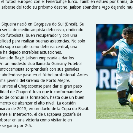
 el fútbol europeo con el Fenerbahçe turco. También estuvo por China, 
in saberse del todo su próximo destino, Jailson abandona Vigo dejando m
.
 Siqueira nació en Caçapava do Sul (Brasil). Su
a ser la de mediocampista defensivo, rindiendo
ado futbolista, buen recuperador y con una
lidad para realizar buenas asistencias. No solo
ola supo cumplir como defensa central, una
e ha dejado increíbles actuaciones.
llamado Bagé, Jailson empezaría a dar los
 En un modesto club llamado Guarany Futebol
centrocampista sorprendería con sus geniales
r abriéndose paso en el fútbol profesional. Antes
tema juvenil del Grêmio de Porto Alegre.
e unirse al Chapecoense para dar el gran paso
ntidad de Chapecó tuvo que ir conformándose
ad de concluir la formación, hasta que un buen
omento de alcanzar el alto nivel. La ocasión
e marzo de 2015, en un duelo de la Copa do Brasil.
rente al Interporto, el de Caçapava gozaría de
aborar en una victoria como visitante en
e se ganó por 2-5.