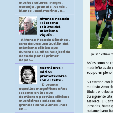
muchos colores : negro ,
naranja , granate , verde ,
blanco , azul marino , a...
Alfonso Posada
: El eterno
celtista del
atletismo
vigués .
- A lfonso Posada Sánchez ,
es toda una institución del
atletismo céltico que
durante 55 años ha ejercido
Jailson estuvo 
de todo por el primer
depor...
Así es como se r
Merchi Arce :
madrileño avaló e
Inicios
equipo en pleno 
prometedores
con el Celta .
Su estreno con la
- D urante
modesto Amorebie
aquellos magníficos años
titular, el debut
sesenta en los que
desfilaron por filas célticas
Su siguiente cita
muchísimos atletas de
Mallorca. El Celt
grandes condiciones , nos
jornadas, hasta 
en...
sudamericano fu