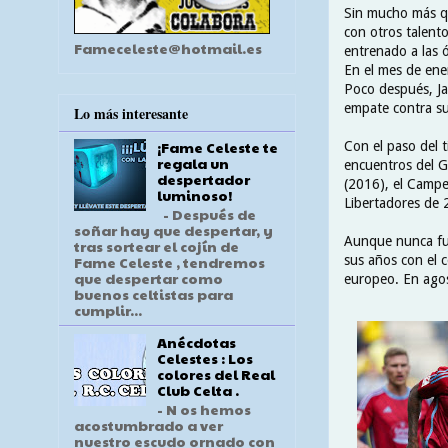
Sin mucho más qu
con otros talento
Fameceleste@hotmail.es
entrenado a las 
En el mes de ene
Poco después, Ja
empate contra su
Lo más interesante
¡Fame Celeste te
Con el paso del t
regala un
encuentros del G
despertador
(2016), el Camp
luminoso!
Libertadores de
- Después de
soñar hay que despertar, y
Aunque nunca fue
tras sortear el cojín de
sus años con el c
Fame Celeste , tendremos
que despertar como
europeo. En agos
buenos celtistas para
cumplir...
Anécdotas
Celestes : Los
colores del Real
Club Celta .
- N os hemos
acostumbrado a ver
nuestro escudo ornado con