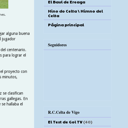
El Baul de Ereaga
Hino do Celta \ Himno del
Celta
nes.
Página principal
dejar alguna buena
l jugador
Seguidores
 del centenario.
s para lograr el
uel proyecto con
ás minutos,
 se clasifican
ras gallegas. En
 se hallaba el
R.C.Celta de Vigo
El Test de Gol TV
(40)