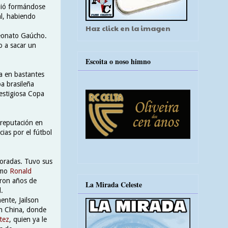
guió formándose
al, habiendo
Haz click en la imagen
peonato Gaúcho.
o a sacar un
Escoita o noso himno
ía en bastantes
a brasileña
estigiosa Copa
 reputación en
ias por el fútbol
poradas. Tuvo sus
omo
Ronald
ron años de
La Mirada Celeste
l.
nente, Jailson
en China, donde
tez
, quien ya le