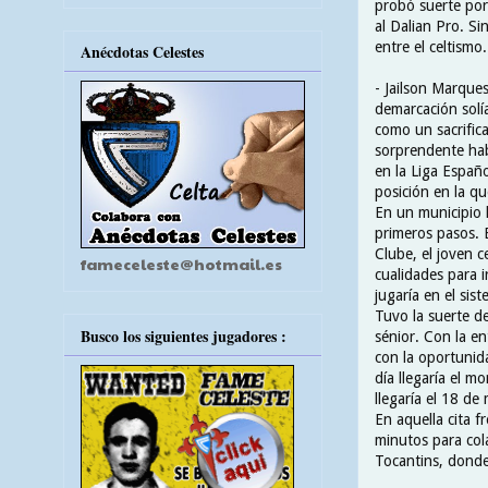
probó suerte por
al Dalian Pro. S
entre el celtismo
Anécdotas Celestes
- Jailson Marques
demarcación solí
como un sacrific
sorprendente habi
en la Liga Españ
posición en la qu
En un municipio 
primeros pasos.
Clube, el joven 
fameceleste@hotmail.es
cualidades para i
jugaría en el sis
Tuvo la suerte d
Busco los siguientes jugadores :
sénior. Con la e
con la oportunid
día llegaría el m
llegaría el 18 d
En aquella cita f
minutos para col
Tocantins, dond