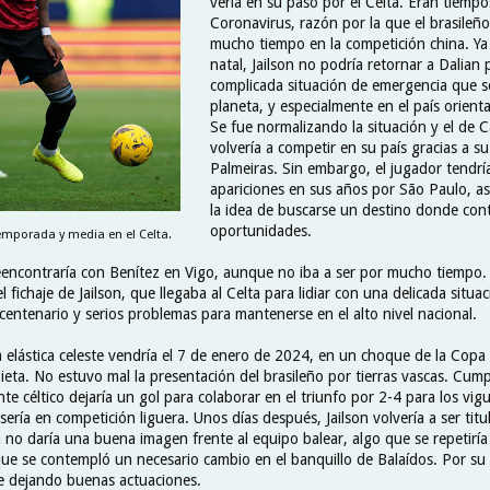
vería en su paso por el Celta. Eran tiempo
Coronavirus, razón por la que el brasileño
mucho tiempo en la competición china. Ya 
natal, Jailson no podría retornar a Dalian 
complicada situación de emergencia que se
planeta, y especialmente en el país orient
Se fue normalizando la situación y el de 
volvería a competir en su país gracias a su
Palmeiras. Sin embargo, el jugador tendr
apariciones en sus años por São Paulo, as
la idea de buscarse un destino donde con
oportunidades.
temporada y media en el Celta.
eencontraría con Benítez en Vigo, aunque no iba a ser por mucho tiempo. 
l fichaje de Jailson, que llegaba al Celta para lidiar con una delicada situac
centenario y serios problemas para mantenerse en el alto nivel nacional.
 elástica celeste vendría el 7 de enero de 2024, en un choque de la Copa 
ta. No estuvo mal la presentación del brasileño por tierras vascas. Cum
ante céltico dejaría un gol para colaborar en el triunfo por 2-4 para los vig
 sería en competición liguera. Unos días después, Jailson volvería a ser titul
a no daría una buena imagen frente al equipo balear, algo que se repetiría 
que se contempló un necesario cambio en el banquillo de Balaídos. Por su 
e dejando buenas actuaciones.