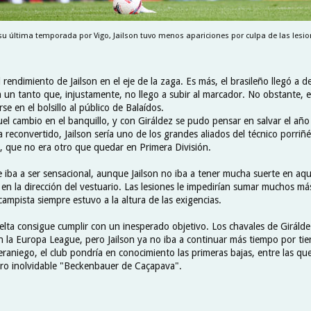
su última temporada por Vigo, Jailson tuvo menos apariciones por culpa de las lesio
rendimiento de Jailson en el eje de la zaga. Es más, el brasileño llegó a 
a un tanto que, injustamente, no llego a subir al marcador. No obstante, e
se en el bolsillo al público de Balaídos.
el cambio en el banquillo, y con Giráldez se pudo pensar en salvar el año
econvertido, Jailson sería uno de los grandes aliados del técnico porriñé
vo, que no era otro que quedar en Primera División.
e iba a ser sensacional, aunque Jailson no iba a tener mucha suerte en aq
 en la dirección del vestuario. Las lesiones le impedirían sumar muchos m
ampista siempre estuvo a la altura de las exigencias.
 Celta consigue cumplir con un inesperado objetivo. Los chavales de Giráldez
n la Europa League, pero Jailson ya no iba a continuar más tiempo por tier
aniego, el club pondría en conocimiento las primeras bajas, entre las que
ro inolvidable "Beckenbauer de Caçapava".