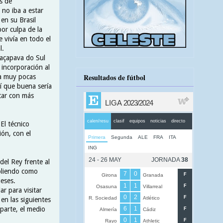
s de
 no iba a estar
en su Brasil
por culpa de la
 vivía en todo el
al.
Caçapava do Sul
 incorporación al
Resultados de fútbol
ía muy pocas
í que buena sería
tar con más
El técnico
ión, con el
del Rey frente al
pliendo como
ueses.
ar para visitar
en las siguientes
parte, el medio