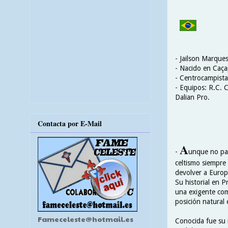
- Jailson Marques
- Nacido en
Caça
- Centrocampista
- Equipos: R.C. 
Dalian Pro.
Contacta por E-Mail
A
-
unque no pasa
celtismo siempre
devolver a Europ
Su historial en P
una exigente com
posición natural 
Fameceleste@hotmail.es
Conocida fue su 