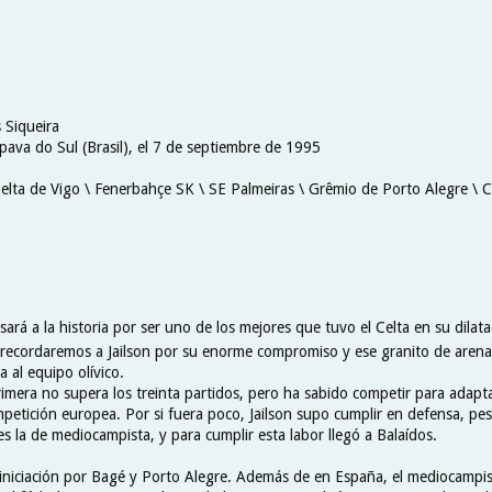
 Siqueira
pava do Sul (Brasil), el
7 de septiembre de 1995
Celta de Vigo \
Fenerbahçe SK \ SE Palmeiras \
Grêmio de Porto Alegre \ 
rá a la historia por ser uno de los mejores que tuvo el Celta en su dilatad
 recordaremos a Jailson por su enorme compromiso y ese granito de aren
a al equipo olívico.
rimera no supera los treinta partidos, pero ha sabido competir para adapt
petición europea. Por si fuera poco, Jailson supo cumplir en defensa, pe
es la de mediocampista, y para cumplir esta labor llegó a Balaídos.
iniciación por Bagé y Porto Alegre. Además de en España, el mediocampis