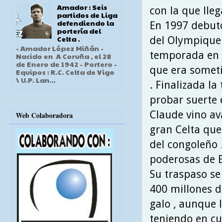
Amador : Seis
con la que lleg
partidos de Liga
defendiendo la
En 1997 debutó
portería del
Celta .
del Olympique
- Amador López Miñán -
temporada en l
Nacido en A Coruña , el 28
de Enero de 1942 - Portero -
que era someti
Equipos : R.C. Celta de Vigo
\ U.P. Lan...
. Finalizada l
probar suerte 
Claude vino av
Web Colaboradora
gran Celta que
del congoleño 
poderosas de 
Su traspaso se
400 millones d
galo , aunque 
teniendo en cu