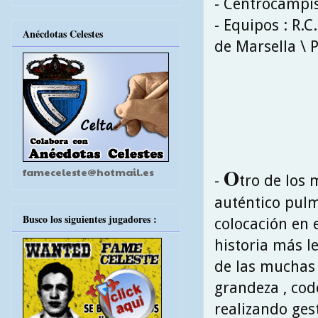
- Centrocampi
- Equipos : R.C
Anécdotas Celestes
de Marsella \ 
O
fameceleste@hotmail.es
-
tro de los 
auténtico pulm
Busco los siguientes jugadores :
colocación en 
historia más le
de las muchas 
grandeza , cod
realizando gest