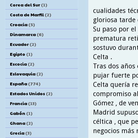
Corea del Sur
(1)
cualidades téc
Costa de Marfil
(2)
gloriosa tarde 
Croacia
(5)
Su paso por el 
Dinamarca
(6)
prematura reti
Ecuador
(2)
sostuvo durant
Egipto
(1)
Celta .
Escocia
(2)
Tras dos años 
Eslovaquia
(2)
pujar fuerte po
España
(774)
Celta quería re
compromiso alc
Estados Unidos
(2)
Gómez , de ven
Francia
(13)
Madrid supuso
Gabón
(1)
céltica , que p
Ghana
(2)
negocios más re
Grecia
(3)