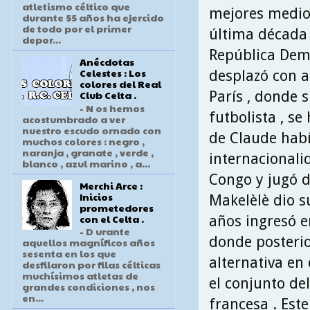
atletismo céltico que
mejores medios
durante 55 años ha ejercido
de todo por el primer
última década 
depor...
República Demo
Anécdotas
Celestes : Los
desplazó con 
colores del Real
Club Celta .
París , donde 
- N os hemos
futbolista , se
acostumbrado a ver
nuestro escudo ornado con
de Claude habí
muchos colores : negro ,
naranja , granate , verde ,
internacionali
blanco , azul marino , a...
Congo y jugó d
Merchi Arce :
Inicios
Makelèlè dio s
prometedores
con el Celta .
años ingresó e
- D urante
donde posterio
aquellos magníficos años
sesenta en los que
alternativa en
desfilaron por filas célticas
muchísimos atletas de
el conjunto del
grandes condiciones , nos
en...
francesa . Este