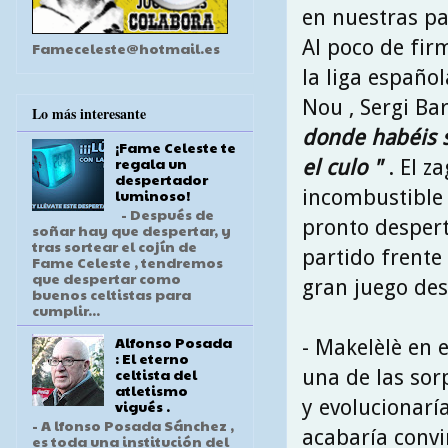
en nuestras pa
Al poco de fir
Fameceleste@hotmail.es
la liga españo
Nou , Sergi Ba
Lo más interesante
donde habéis s
¡Fame Celeste te
regala un
el culo "
. El z
despertador
incombustible 
luminoso!
- Después de
pronto desperta
soñar hay que despertar, y
tras sortear el cojín de
partido frente
Fame Celeste , tendremos
que despertar como
gran juego des
buenos celtistas para
cumplir...
Alfonso Posada
- Makelèlè en e
: El eterno
celtista del
una de las so
atletismo
y evolucionarí
vigués .
- A lfonso Posada Sánchez ,
acabaría convi
es toda una institución del