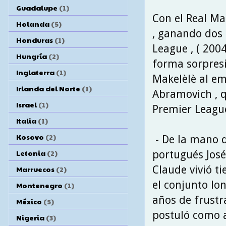
Guadalupe
(1)
Con el Real Ma
Holanda
(5)
, ganando dos 
Honduras
(1)
League , ( 2004
Hungría
(2)
forma sorpresi
Inglaterra
(1)
Makelèlè al e
Irlanda del Norte
(1)
Abramovich , 
Israel
(1)
Premier League
Italia
(1)
Kosovo
(2)
- De la mano d
Letonia
(2)
portugués José
Claude vivió t
Marruecos
(2)
el conjunto lo
Montenegro
(1)
años de frustra
México
(5)
postuló como a
Nigeria
(3)