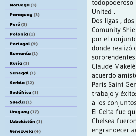
todopoderoso
Noruega
(3)
United .
Paraguay
(3)
Dos ligas , do
Perú
(3)
Comunity Shie
Polonia
(1)
por el conjunt
Portugal
(9)
donde realizó
Rumanía
(1)
sorprendentes 
Rusia
(3)
Claude Makelèl
Senegal
(1)
acuerdo amisto
Serbia
(12)
Paris Saint Ge
Sudáfrica
(1)
trabajo y éxit
Suecia
(1)
a los conjuntos
El Celta fue qu
Uruguay
(17)
Chelsea fueron
Uzbekistán
(1)
engrandecer a
Venezuela
(4)