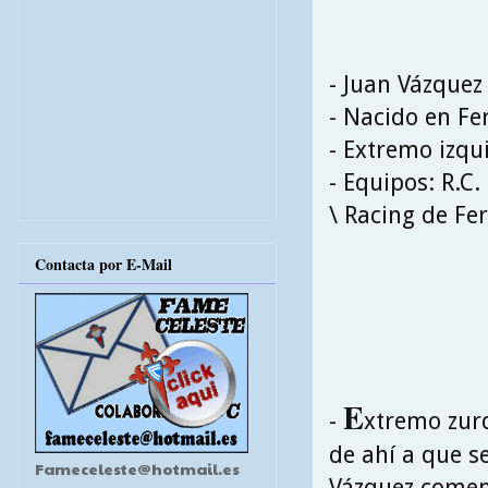
- Juan Vázquez
- Nacido en Fer
- Extremo izqu
- Equipos: R.C.
\ Racing de Fer
Contacta por E-Mail
E
-
xtremo zurd
de ahí a que se
Fameceleste@hotmail.es
Vázquez comenz