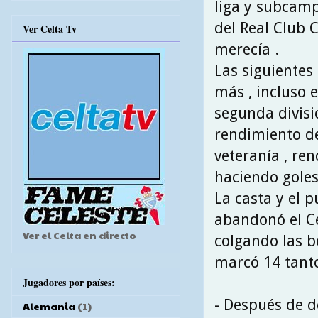
liga y subcamp
del Real Club 
Ver Celta Tv
merecía .
Las siguientes
más , incluso 
segunda divisió
rendimiento de
veteranía , re
haciendo goles
La casta y el 
abandonó el Ce
Ver el Celta en directo
colgando las b
marcó 14 tanto
Jugadores por países:
- Después de d
Alemania
(1)