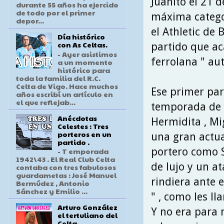
Juanito el 21 
durante 55 años ha ejercido
de todo por el primer
máxima categor
depor...
el Athletic de
Día histórico
con As Celtas.
partido que aca
- Ayer asistimos
ferrolana " aut
a un momento
histórico para
toda la familia del R.C.
Celta de Vigo. Hace muchos
Ese primer par
años escribí un artículo en
el que reflejab...
temporada de 
Anécdotas
Hermidita , Mig
Celestes : Tres
porteros en un
una gran actua
partido .
portero como 
- T emporada
1942\43 . El Real Club Celta
de lujo y un a
contaba con tres fabulosos
guardametas : José Manuel
rindiera ante 
Bermúdez , Antonio
Sánchez y Emilio ...
" , como les l
Arturo González
Y no era para 
el tertuliano del
Celta .