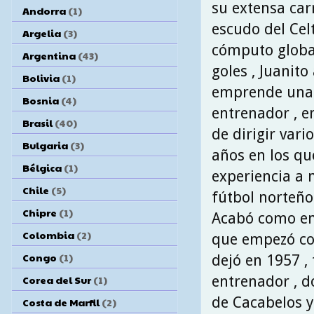
su extensa car
Andorra
(1)
escudo del Cel
Argelia
(3)
cómputo global
Argentina
(43)
goles , Juanit
Bolivia
(1)
emprende una 
Bosnia
(4)
entrenador , e
Brasil
(40)
de dirigir vari
Bulgaria
(3)
años en los qu
Bélgica
(1)
experiencia a 
Chile
(5)
fútbol norteño
Chipre
(1)
Acabó como en
Colombia
(2)
que empezó com
Congo
(1)
dejó en 1957 ,
entrenador , d
Corea del Sur
(1)
de Cacabelos y 
Costa de Marfil
(2)