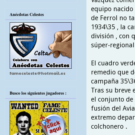
equipo nacido 
Anécdotas Celestes
de Ferrol no ta
1934\35 , la c
división , con
súper-regional 
El cuadro verd
remedio que de
fameceleste@hotmail.es
campaña 35\36 
Tras su breve 
Busco los siguientes jugadores :
el conjunto de
fusión del Avi
extremo depart
colchonero .