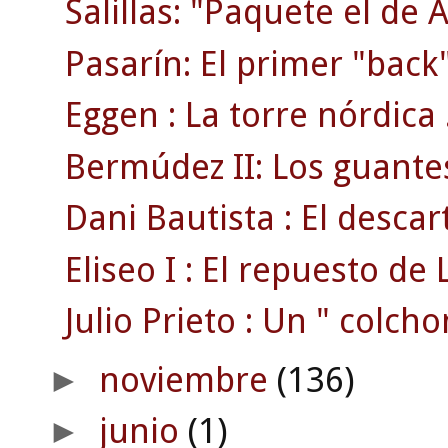
Salillas: "Paquete el de 
Pasarín: El primer "back"
Eggen : La torre nórdica 
Bermúdez II: Los guante
Dani Bautista : El desca
Eliseo I : El repuesto de L
Julio Prieto : Un " colcho
noviembre
(136)
►
junio
(1)
►