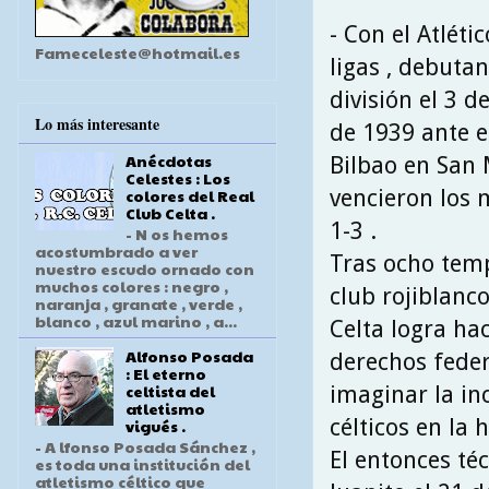
- Con el Atléti
Fameceleste@hotmail.es
ligas , debuta
división el 3 
Lo más interesante
de 1939 ante el
Anécdotas
Bilbao en San
Celestes : Los
vencieron los 
colores del Real
Club Celta .
1-3 .
- N os hemos
acostumbrado a ver
Tras ocho tem
nuestro escudo ornado con
muchos colores : negro ,
club rojiblanco
naranja , granate , verde ,
blanco , azul marino , a...
Celta logra ha
Alfonso Posada
derechos feder
: El eterno
celtista del
imaginar la in
atletismo
célticos en la h
vigués .
- A lfonso Posada Sánchez ,
El entonces téc
es toda una institución del
atletismo céltico que