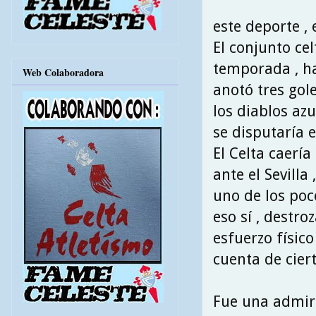
este deporte , e
El conjunto ce
temporada , ha
Web Colaboradora
anotó tres gol
los diablos azu
se disputaría 
El Celta caerí
ante el Sevilla 
uno de los poc
eso sí , destr
esfuerzo físic
cuenta de ciert
Fue una admira