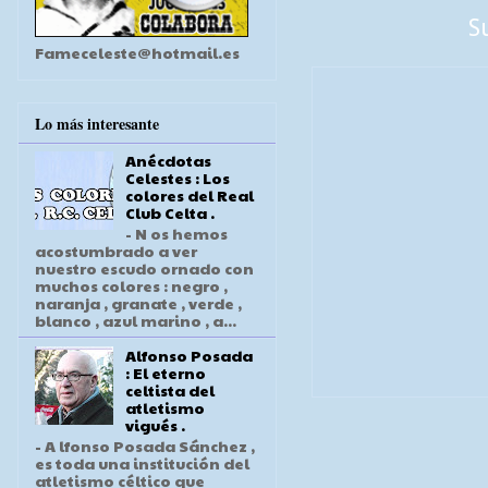
S
Fameceleste@hotmail.es
Lo más interesante
Anécdotas
Celestes : Los
colores del Real
Club Celta .
- N os hemos
acostumbrado a ver
nuestro escudo ornado con
muchos colores : negro ,
naranja , granate , verde ,
blanco , azul marino , a...
Alfonso Posada
: El eterno
celtista del
atletismo
vigués .
- A lfonso Posada Sánchez ,
es toda una institución del
atletismo céltico que