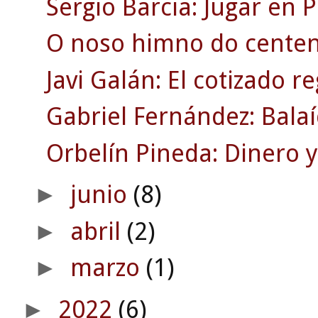
Sergio Barcia: Jugar en P
O noso himno do centen
Javi Galán: El cotizado 
Gabriel Fernández: Balaíd
Orbelín Pineda: Dinero 
junio
(8)
►
abril
(2)
►
marzo
(1)
►
2022
(6)
►