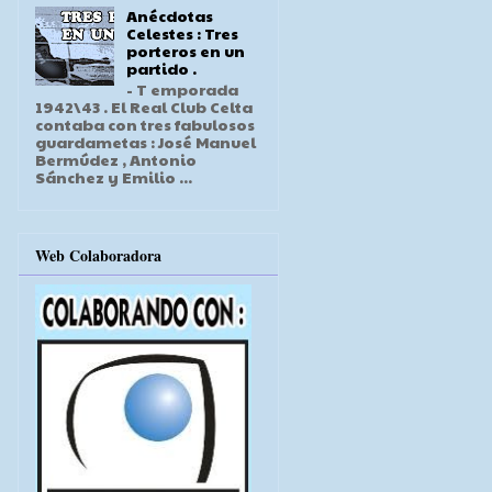
Anécdotas
Celestes : Tres
porteros en un
partido .
- T emporada
1942\43 . El Real Club Celta
contaba con tres fabulosos
guardametas : José Manuel
Bermúdez , Antonio
Sánchez y Emilio ...
Web Colaboradora